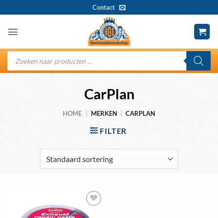
Ga
Contact
naar
inhoud
Producten
zoeken
CarPlan
HOME
|
MERKEN
|
CARPLAN
FILTER
Toevoegen