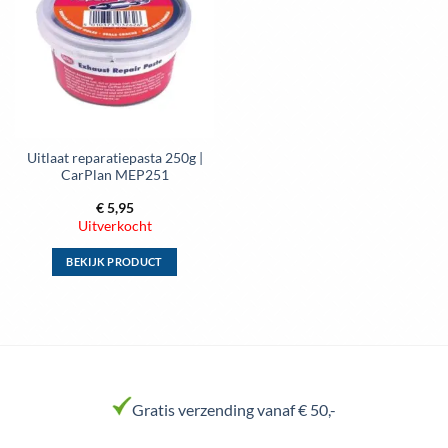
aan
wenslijst
Uitlaat reparatiepasta 250g |
CarPlan MEP251
€
5,95
Uitverkocht
BEKIJK PRODUCT
Dit
product
heeft
meerdere
variaties.
Deze
Gratis verzending vanaf € 50,-
optie
kan