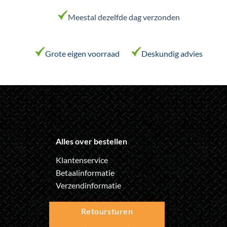
gekozen
worden
Meestal dezelfde dag verzonden
op
de
productpagina
Grote eigen voorraad
Deskundig advies
Alles over bestellen
Klantenservice
Betaalinformatie
Verzendinformatie
Retoursturen