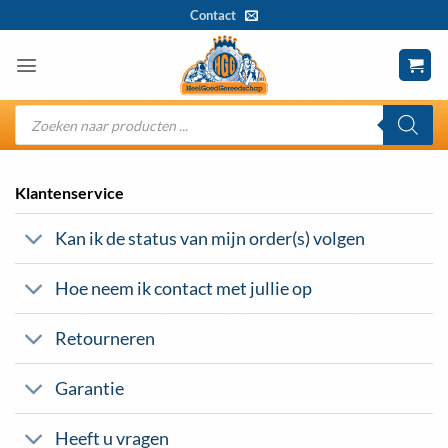
Ga
Contact
naar
inhoud
Producten
zoeken
Klantenservice
Kan ik de status van mijn order(s) volgen
Hoe neem ik contact met jullie op
Retourneren
Garantie
Heeft u vragen