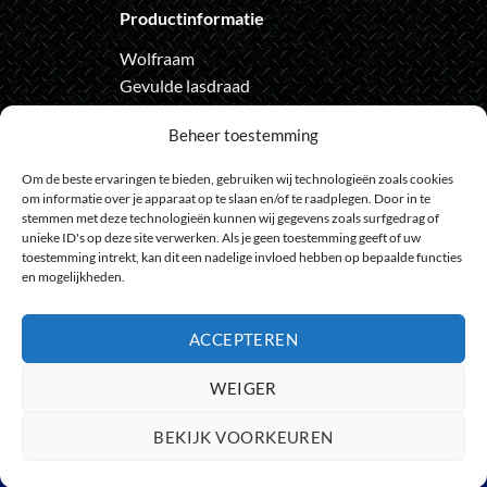
Productinformatie
Wolfraam
Gevulde lasdraad
Automatische lashelm
Beheer toestemming
Onze nieuwsbrief
Om de beste ervaringen te bieden, gebruiken wij technologieën zoals cookies
om informatie over je apparaat op te slaan en/of te raadplegen. Door in te
Meld je aan voor de nieuwsbrief
stemmen met deze technologieën kunnen wij gegevens zoals surfgedrag of
unieke ID's op deze site verwerken. Als je geen toestemming geeft of uw
en loop geen actie meer mis
toestemming intrekt, kan dit een nadelige invloed hebben op bepaalde functies
en mogelijkheden.
ACCEPTEREN
Bank
IDeal
Bancontact
GiroPay
Sofort
Visa
Mast
WEIGER
Transfer
Maestro
BEKIJK VOORKEUREN
© 2009 - 2026
HeelGoedGereedschap