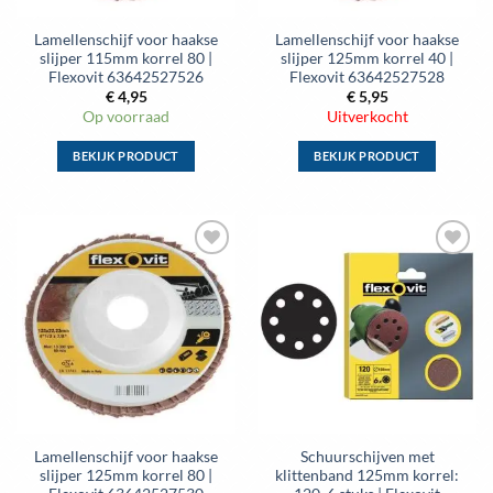
de
de
Lamellenschijf voor haakse
Lamellenschijf voor haakse
productpagina
productpagina
slijper 115mm korrel 80 |
slijper 125mm korrel 40 |
Flexovit 63642527526
Flexovit 63642527528
€
4,95
€
5,95
Op voorraad
Uitverkocht
BEKIJK PRODUCT
BEKIJK PRODUCT
Dit
Dit
product
product
heeft
heeft
meerdere
meerdere
Toevoegen
Toevoegen
variaties.
variaties.
aan
aan
Deze
Deze
wenslijst
wenslijst
optie
optie
kan
kan
gekozen
gekozen
worden
worden
op
op
de
de
Lamellenschijf voor haakse
Schuurschijven met
productpagina
productpagina
slijper 125mm korrel 80 |
klittenband 125mm korrel: