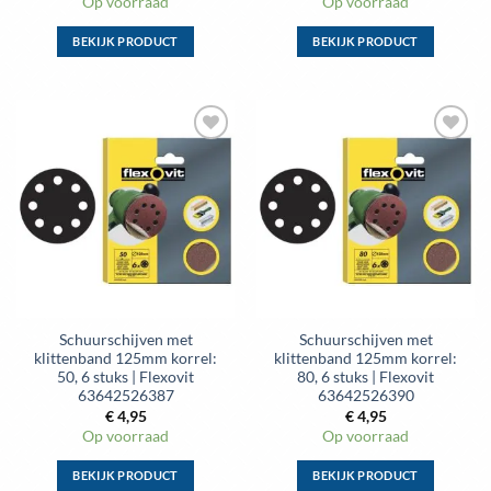
Op voorraad
Op voorraad
BEKIJK PRODUCT
BEKIJK PRODUCT
Dit
Dit
product
product
heeft
heeft
meerdere
meerdere
Toevoegen
Toevoegen
variaties.
variaties.
aan
aan
Deze
Deze
wenslijst
wenslijst
optie
optie
kan
kan
gekozen
gekozen
worden
worden
op
op
de
de
Schuurschijven met
Schuurschijven met
productpagina
productpagina
klittenband 125mm korrel:
klittenband 125mm korrel:
50, 6 stuks | Flexovit
80, 6 stuks | Flexovit
63642526387
63642526390
€
4,95
€
4,95
Op voorraad
Op voorraad
BEKIJK PRODUCT
BEKIJK PRODUCT