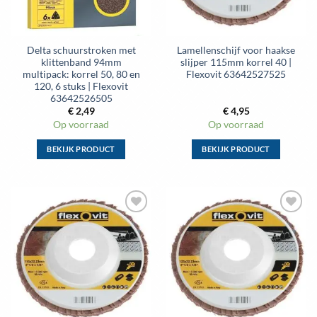
worden
worden
op
op
de
de
Delta schuurstroken met
Lamellenschijf voor haakse
productpagina
productpagina
klittenband 94mm
slijper 115mm korrel 40 |
multipack: korrel 50, 80 en
Flexovit 63642527525
120, 6 stuks | Flexovit
63642526505
€
2,49
€
4,95
Op voorraad
Op voorraad
BEKIJK PRODUCT
BEKIJK PRODUCT
Dit
Dit
product
product
heeft
heeft
meerdere
meerdere
Toevoegen
Toevoegen
variaties.
variaties.
aan
aan
Deze
Deze
wenslijst
wenslijst
optie
optie
kan
kan
gekozen
gekozen
worden
worden
op
op