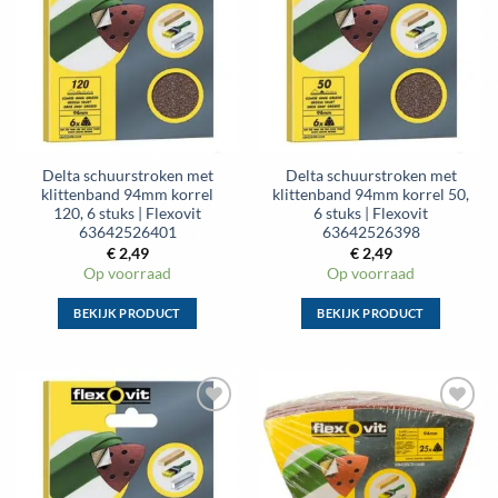
aan
aan
wenslijst
wenslijst
Delta schuurstroken met
Delta schuurstroken met
klittenband 94mm korrel
klittenband 94mm korrel 50,
120, 6 stuks | Flexovit
6 stuks | Flexovit
63642526401
63642526398
€
2,49
€
2,49
Op voorraad
Op voorraad
BEKIJK PRODUCT
BEKIJK PRODUCT
Dit
Dit
product
product
heeft
heeft
meerdere
meerdere
Toevoegen
Toevoegen
variaties.
variaties.
aan
aan
Deze
Deze
wenslijst
wenslijst
optie
optie