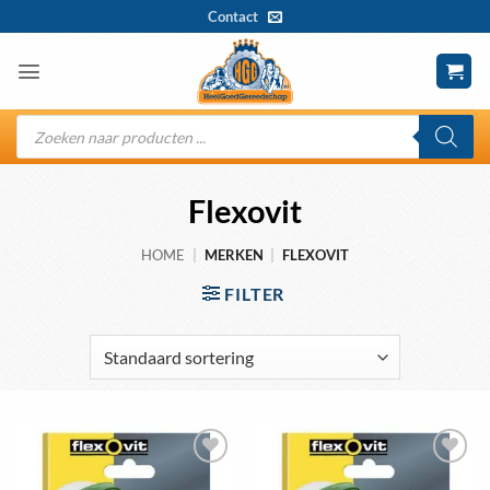
Ga
Contact
naar
inhoud
Producten
zoeken
Flexovit
HOME
|
MERKEN
|
FLEXOVIT
FILTER
Toevoegen
Toevoegen