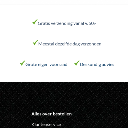
meerdere
variaties.
Deze
Gratis verzending vanaf € 50,-
optie
kan
gekozen
worden
Meestal dezelfde dag verzonden
op
de
productpagina
Grote eigen voorraad
Deskundig advies
Alles over bestellen
Klantenservice