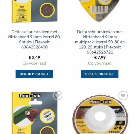
kan
kan
gekozen
gekozen
worden
worden
op
op
de
de
Delta schuurstroken met
Delta schuurstroken met
productpagina
productpagina
klittenband 94mm korrel 80,
klittenband 94mm
6 stuks | Flexovit
multipack: korrel 50, 80 en
63642526400
120, 25 stuks | Flexovit
63642526721
€
2,49
€
7,99
Op voorraad
Op voorraad
BEKIJK PRODUCT
BEKIJK PRODUCT
Dit
Dit
product
product
heeft
heeft
meerdere
meerdere
Toevoegen
Toevoegen
variaties.
variaties.
aan
aan
Deze
Deze
wenslijst
wenslijst
optie
optie
kan
kan
gekozen
gekozen