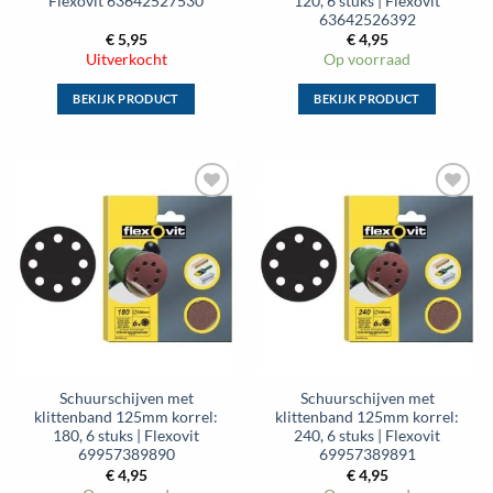
Flexovit 63642527530
120, 6 stuks | Flexovit
63642526392
€
5,95
€
4,95
Uitverkocht
Op voorraad
BEKIJK PRODUCT
BEKIJK PRODUCT
Dit
Dit
product
product
heeft
heeft
meerdere
meerdere
Toevoegen
Toevoegen
variaties.
variaties.
aan
aan
Deze
Deze
wenslijst
wenslijst
optie
optie
kan
kan
gekozen
gekozen
worden
worden
op
op
de
de
Schuurschijven met
Schuurschijven met
productpagina
productpagina
klittenband 125mm korrel:
klittenband 125mm korrel:
180, 6 stuks | Flexovit
240, 6 stuks | Flexovit
69957389890
69957389891
€
4,95
€
4,95