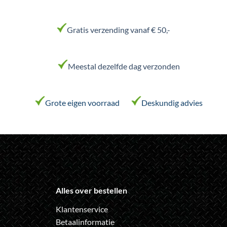
variaties.
variaties.
Deze
Deze
Gratis verzending vanaf € 50,-
optie
optie
kan
kan
gekozen
gekozen
worden
worden
Meestal dezelfde dag verzonden
op
op
de
de
productpagina
productpagina
Grote eigen voorraad
Deskundig advies
Alles over bestellen
Klantenservice
Betaalinformatie