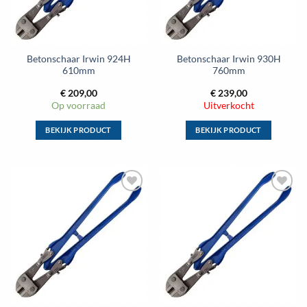
gekozen
gekozen
worden
worden
op
op
de
de
Betonschaar Irwin 924H
Betonschaar Irwin 930H
productpagina
productpagina
610mm
760mm
€
209,00
€
239,00
Op voorraad
Uitverkocht
BEKIJK PRODUCT
BEKIJK PRODUCT
Dit
Dit
product
product
heeft
heeft
meerdere
meerdere
Toevoegen
Toevoegen
variaties.
variaties.
aan
aan
Deze
Deze
wenslijst
wenslijst
optie
optie
kan
kan
gekozen
gekozen
worden
worden
op
op
de
de