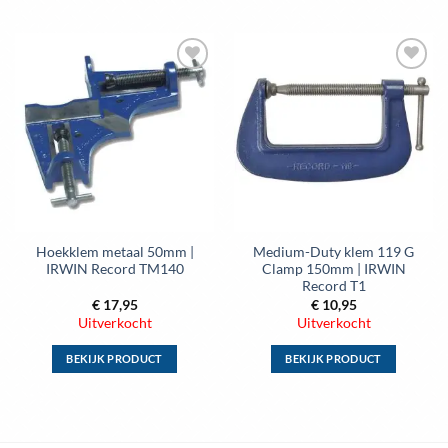
Dit
Dit
product
product
heeft
heeft
meerdere
meerdere
Toevoegen
Toevoegen
variaties.
variaties.
aan
aan
Deze
Deze
wenslijst
wenslijst
optie
optie
kan
kan
gekozen
gekozen
worden
worden
op
op
de
de
Hoekklem metaal 50mm |
Medium-Duty klem 119 G
productpagina
productpagina
IRWIN Record TM140
Clamp 150mm | IRWIN
Record T1
€
17,95
€
10,95
Uitverkocht
Uitverkocht
BEKIJK PRODUCT
BEKIJK PRODUCT
Dit
Dit
product
product
heeft
heeft
meerdere
meerdere