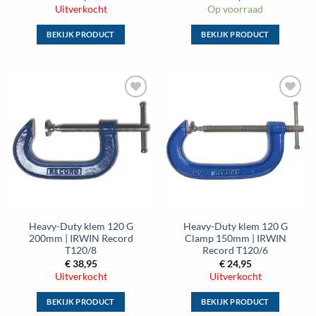
Uitverkocht
Op voorraad
BEKIJK PRODUCT
BEKIJK PRODUCT
Dit
Dit
product
product
heeft
heeft
meerdere
meerdere
Toevoegen
Toevoegen
variaties.
variaties.
aan
aan
Deze
Deze
wenslijst
wenslijst
optie
optie
kan
kan
gekozen
gekozen
worden
worden
op
op
de
de
Heavy-Duty klem 120 G
Heavy-Duty klem 120 G
productpagina
productpagina
200mm | IRWIN Record
Clamp 150mm | IRWIN
T120/8
Record T120/6
€
38,95
€
24,95
Uitverkocht
Uitverkocht
BEKIJK PRODUCT
BEKIJK PRODUCT