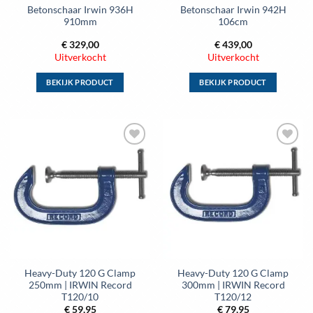
Betonschaar Irwin 936H
Betonschaar Irwin 942H
productpagina
productpagina
910mm
106cm
€
329,00
€
439,00
Uitverkocht
Uitverkocht
BEKIJK PRODUCT
BEKIJK PRODUCT
Dit
Dit
product
product
heeft
heeft
meerdere
meerdere
Toevoegen
Toevoegen
variaties.
variaties.
aan
aan
Deze
Deze
wenslijst
wenslijst
optie
optie
kan
kan
gekozen
gekozen
worden
worden
op
op
de
de
Heavy-Duty 120 G Clamp
Heavy-Duty 120 G Clamp
productpagina
productpagina
250mm | IRWIN Record
300mm | IRWIN Record
T120/10
T120/12
€
59,95
€
79,95