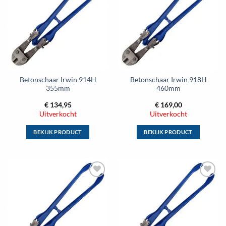
aan
aan
wenslijst
wenslijst
Betonschaar Irwin 914H
Betonschaar Irwin 918H
355mm
460mm
€
134,95
€
169,00
Uitverkocht
Uitverkocht
BEKIJK PRODUCT
BEKIJK PRODUCT
Dit
Dit
product
product
heeft
heeft
meerdere
meerdere
Toevoegen
Toevoegen
variaties.
variaties.
aan
aan
Deze
Deze
wenslijst
wenslijst
optie
optie
kan
kan