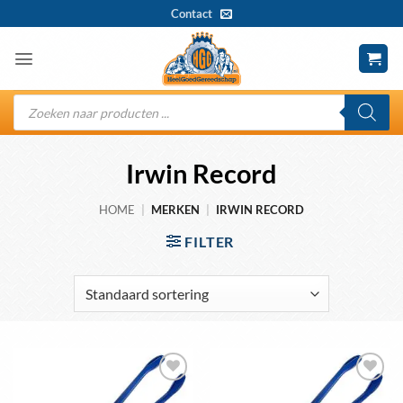
Ga
Contact
naar
inhoud
Producten
zoeken
Irwin Record
HOME
|
MERKEN
|
IRWIN RECORD
FILTER
Toevoegen
Toevoegen