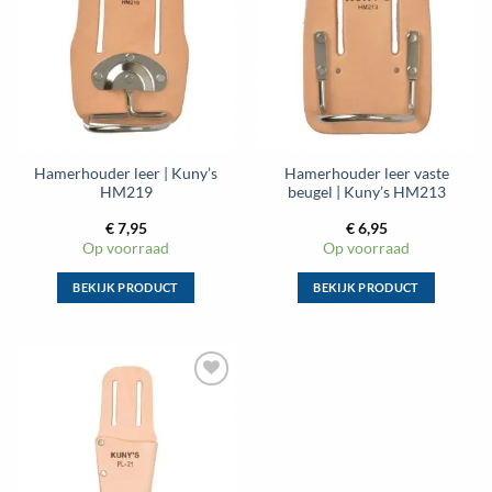
aan
aan
wenslijst
wenslijst
Hamerhouder leer | Kuny’s
Hamerhouder leer vaste
HM219
beugel | Kuny’s HM213
€
7,95
€
6,95
Op voorraad
Op voorraad
BEKIJK PRODUCT
BEKIJK PRODUCT
Dit
Dit
product
product
heeft
heeft
meerdere
meerdere
Toevoegen
variaties.
variaties.
aan
Deze
Deze
wenslijst
optie
optie
kan
kan