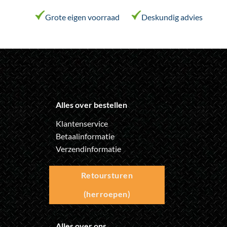
productpagina
Grote eigen voorraad
Deskundig advies
Alles over bestellen
Klantenservice
Betaalinformatie
Verzendinformatie
Retoursturen
(herroepen)
Alles over ons