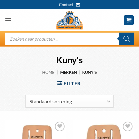
Ga
Contact
naar
inhoud
Producten
zoeken
Kuny's
HOME
|
MERKEN
|
KUNY'S
FILTER
Toevoegen
Toevoegen