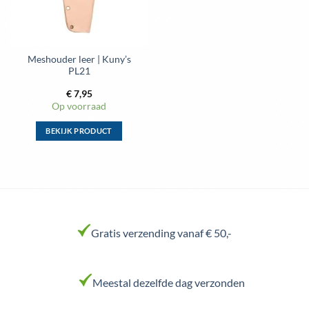
gekozen
gekozen
worden
worden
op
op
de
de
Meshouder leer | Kuny’s
productpagina
productpagina
PL21
€
7,95
Op voorraad
BEKIJK PRODUCT
Dit
product
heeft
meerdere
variaties.
Deze
Gratis verzending vanaf € 50,-
optie
kan
gekozen
worden
Meestal dezelfde dag verzonden
op
de