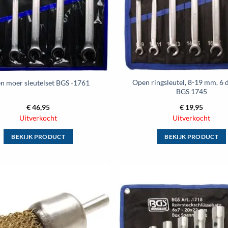
Open ringsleutel, 8-19 mm, 6 d
n moer sleutelset BGS -1761
BGS 1745
€
46,95
€
19,95
Uitverkocht
Uitverkocht
BEKIJK PRODUCT
BEKIJK PRODUCT
Dit
Dit
product
product
heeft
heeft
meerdere
meerdere
Toevoegen
variaties.
variaties.
aan
wenslijst
Deze
Deze
optie
optie