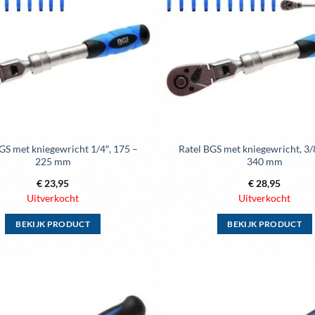
optie
optie
kan
kan
gekozen
gekozen
worden
worden
op
op
de
de
productpagina
productpag
GS met kniegewricht 1/4″, 175 –
Ratel BGS met kniegewricht, 3/
225 mm
340 mm
€
23,95
€
28,95
Uitverkocht
Uitverkocht
BEKIJK PRODUCT
BEKIJK PRODUCT
Dit
Dit
product
product
heeft
heeft
meerdere
meerdere
Toevoegen
variaties.
variaties.
aan