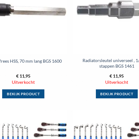
optie
optie
kan
kan
gekozen
gekozen
worden
worden
op
op
de
de
productpagina
productpag
Radiatorsleutel universeel , 1/
frees HSS, 70 mm lang BGS 1600
stappen BGS 1461
€
11,95
€
11,95
Uitverkocht
Uitverkocht
BEKIJK PRODUCT
BEKIJK PRODUCT
Dit
Dit
product
product
heeft
heeft
meerdere
meerdere
Toevoegen
variaties.
variaties.
aan
wenslijst
Deze
Deze