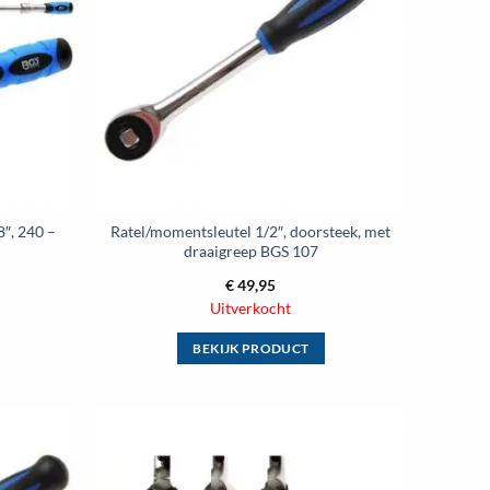
optie
kan
gekozen
worden
op
de
ina
productpagina
8″, 240 –
Ratel/momentsleutel 1/2″, doorsteek, met
draaigreep BGS 107
€
49,95
Uitverkocht
BEKIJK PRODUCT
Dit
product
heeft
meerdere
Toevoegen
Toevoegen
variaties.
aan
aan