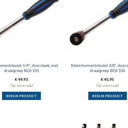
wenslijst
Deze
Deze
optie
optie
kan
kan
gekozen
gekozen
worden
worden
op
op
de
de
productpagina
productpag
mentsleutel 1/4″, doorsteek, met
Ratel/momentsleutel 3/8″, doors
draaigreep BGS 105
draaigreep BGS 106
€
49,93
€
45,95
Op voorraad
Op voorraad
BEKIJK PRODUCT
BEKIJK PRODUCT
Dit
Dit
product
product
heeft
heeft
meerdere
meerdere
Toevoegen