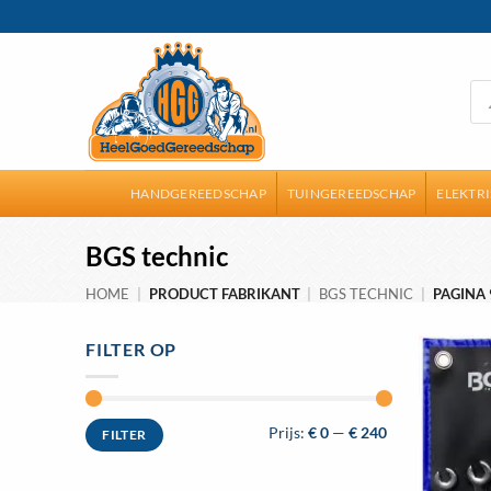
Ga
naar
inhoud
Pro
zoe
HANDGEREEDSCHAP
TUINGEREEDSCHAP
ELEKTR
BGS technic
HOME
|
PRODUCT FABRIKANT
|
BGS TECHNIC
|
PAGINA 
FILTER OP
Min.
Max.
Prijs:
€ 0
—
€ 240
FILTER
prijs
prijs