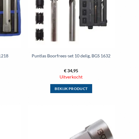
kan
gekozen
worden
op
de
ina
productpagina
 1218
Puntlas Boorfrees-set 10 delig, BGS 1632
€
34,95
Uitverkocht
BEKIJK PRODUCT
Dit
product
heeft
meerdere
Toevoegen
Toevoegen
variaties.
aan
aan
wenslijst
wenslijst
Deze