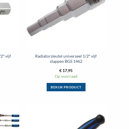
optie
kan
gekozen
worden
op
de
ina
productpagina
2″ vijf
Radiatorsleutel universeel 1/2″ vijf
stappen BGS 1462
€
17,95
Op voorraad
BEKIJK PRODUCT
Dit
product
heeft
meerdere
Toevoegen
Toevoegen
variaties.
aan
aan
wenslijst
wenslijst
Deze