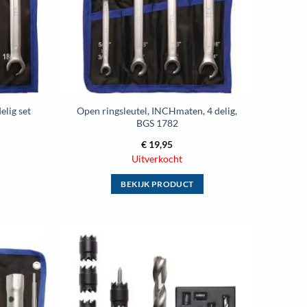
elig set
Open ringsleutel, INCHmaten, 4 delig,
BGS 1782
€
19,95
Uitverkocht
BEKIJK PRODUCT
Dit
product
heeft
meerdere
Toevoegen
Toevoegen
variaties.
aan
aan
wenslijst
wenslijst
Deze
optie