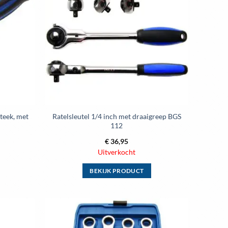
wenslijst
wenslijst
Deze
optie
kan
gekozen
worden
op
de
ina
productpagina
teek, met
Ratelsleutel 1/4 inch met draaigreep BGS
112
€
36,95
Uitverkocht
BEKIJK PRODUCT
Dit
product
heeft
meerdere
Toevoegen
Toevoegen