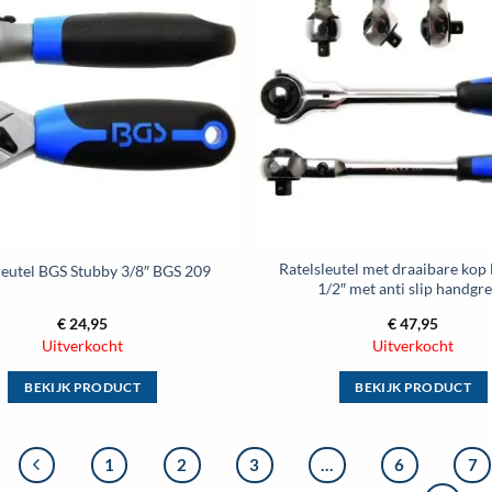
variaties.
variaties.
aan
wenslijst
Deze
Deze
optie
optie
kan
kan
gekozen
gekozen
worden
worden
op
op
de
de
productpagina
productpag
Ratelsleutel met draaibare kop
leutel BGS Stubby 3/8″ BGS 209
1/2″ met anti slip handgr
€
24,95
€
47,95
Uitverkocht
Uitverkocht
BEKIJK PRODUCT
BEKIJK PRODUCT
Dit
Dit
product
product
1
2
3
…
6
7
heeft
heeft
meerdere
meerdere