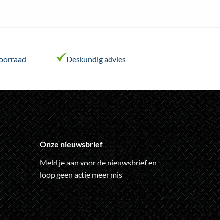
variaties.
Deze
optie
kan
gekozen
voorraad
Deskundig advies
worden
op
de
ina
productpagina
Onze nieuwsbrief
Meld je aan voor de nieuwsbrief en
loop geen actie meer mis