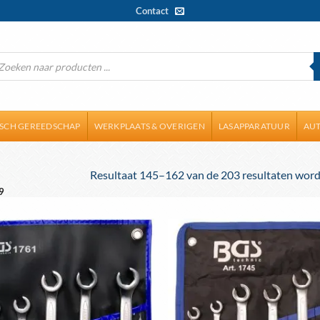
Contact
ducten
ken
ISCH GEREEDSCHAP
WERKPLAATS & OVERIGEN
LASAPPARATUUR
AUT
Resultaat 145–162 van de 203 resultaten wor
9
Toevoegen
aan
wenslijst