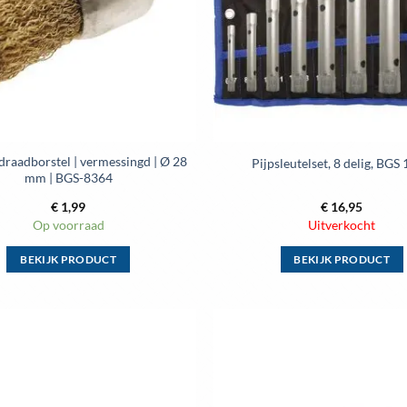
kan
kan
gekozen
gekozen
worden
worden
op
op
de
de
productpagina
productpag
draadborstel | vermessingd | Ø 28
Pijpsleutelset, 8 delig, BGS
mm | BGS-8364
€
1,99
€
16,95
Op voorraad
Uitverkocht
BEKIJK PRODUCT
BEKIJK PRODUCT
Dit
Dit
product
product
heeft
heeft
meerdere
meerdere
Toevoegen
variaties.
variaties.
aan
wenslijst
Deze
Deze