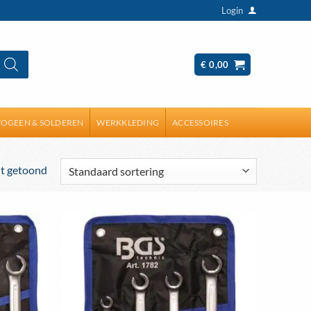
Login
€
0,00
OGEEN & SOLDEREN
WERKKLEDING
ACCESSOIRES
dt getoond
Toevoegen
Toevoegen
aan
aan
wenslijst
wenslijst