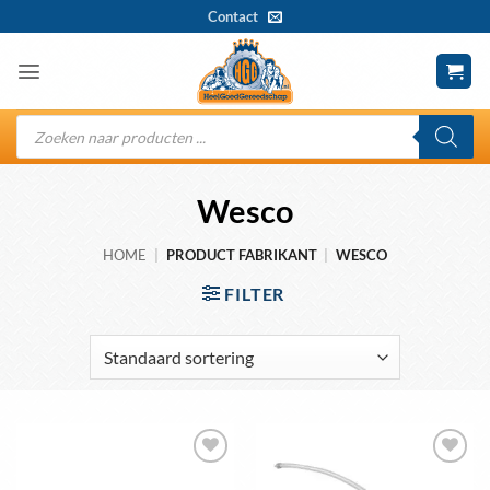
Ga
Contact
naar
inhoud
Producten
zoeken
Wesco
HOME
|
PRODUCT FABRIKANT
|
WESCO
FILTER