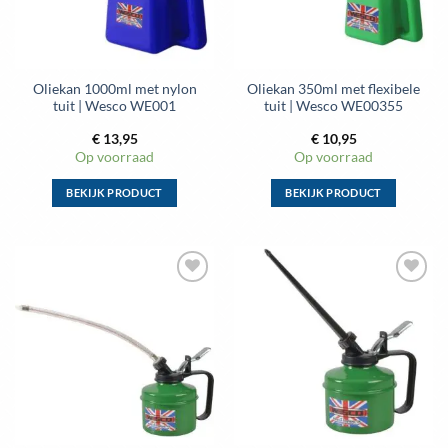
gekozen
gekozen
worden
worden
op
op
de
de
Oliekan 1000ml met nylon
Oliekan 350ml met flexibele
productpagina
productpagina
tuit | Wesco WE001
tuit | Wesco WE00355
€
13,95
€
10,95
Op voorraad
Op voorraad
BEKIJK PRODUCT
BEKIJK PRODUCT
Dit
Dit
product
product
heeft
heeft
meerdere
meerdere
variaties.
variaties.
Deze
Deze
optie
optie
kan
kan
gekozen
gekozen
worden
worden
op
op
de
de