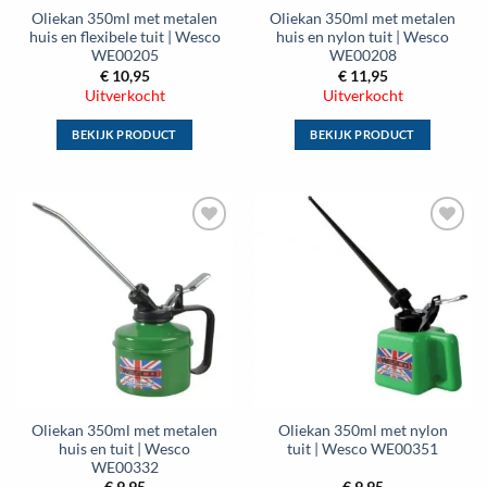
Oliekan 350ml met metalen
Oliekan 350ml met metalen
productpagina
productpagina
huis en flexibele tuit | Wesco
huis en nylon tuit | Wesco
WE00205
WE00208
€
10,95
€
11,95
Uitverkocht
Uitverkocht
BEKIJK PRODUCT
BEKIJK PRODUCT
Dit
Dit
product
product
heeft
heeft
meerdere
meerdere
variaties.
variaties.
Deze
Deze
optie
optie
kan
kan
gekozen
gekozen
worden
worden
op
op
de
de
Oliekan 350ml met metalen
Oliekan 350ml met nylon
productpagina
productpagina
huis en tuit | Wesco
tuit | Wesco WE00351
WE00332