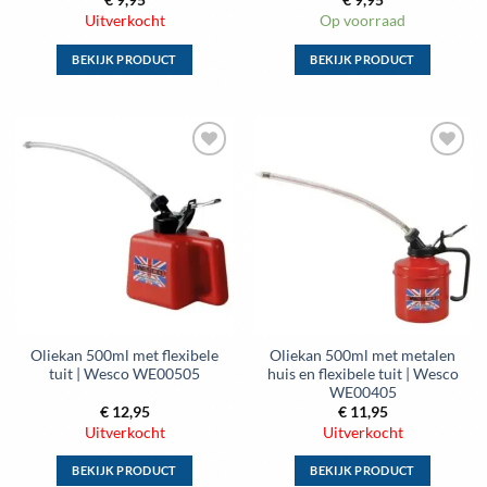
€
9,95
€
9,95
Uitverkocht
Op voorraad
BEKIJK PRODUCT
BEKIJK PRODUCT
Dit
Dit
product
product
heeft
heeft
meerdere
meerdere
variaties.
variaties.
Deze
Deze
optie
optie
kan
kan
gekozen
gekozen
worden
worden
op
op
de
de
Oliekan 500ml met flexibele
Oliekan 500ml met metalen
productpagina
productpagina
tuit | Wesco WE00505
huis en flexibele tuit | Wesco
WE00405
€
12,95
€
11,95
Uitverkocht
Uitverkocht
BEKIJK PRODUCT
BEKIJK PRODUCT