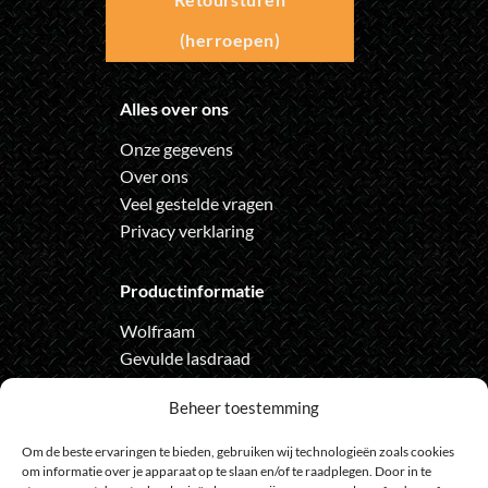
(herroepen)
Alles over ons
Onze gegevens
Over ons
Veel gestelde vragen
Privacy verklaring
Productinformatie
Wolfraam
Gevulde lasdraad
Automatische lashelm
Beheer toestemming
Onze nieuwsbrief
Om de beste ervaringen te bieden, gebruiken wij technologieën zoals cookies
om informatie over je apparaat op te slaan en/of te raadplegen. Door in te
Meld je aan voor de nieuwsbrief