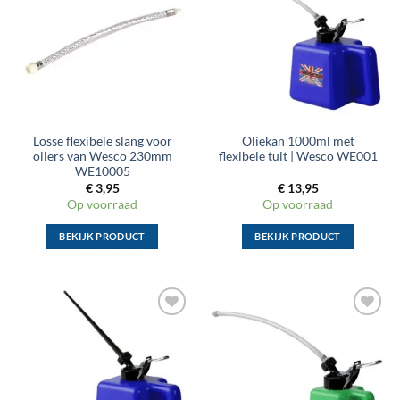
Losse flexibele slang voor
Oliekan 1000ml met
oilers van Wesco 230mm
flexibele tuit | Wesco WE001
WE10005
€
3,95
€
13,95
Op voorraad
Op voorraad
BEKIJK PRODUCT
BEKIJK PRODUCT
Dit
Dit
product
product
heeft
heeft
meerdere
meerdere
variaties.
variaties.
Deze
Deze
optie
optie
kan
kan