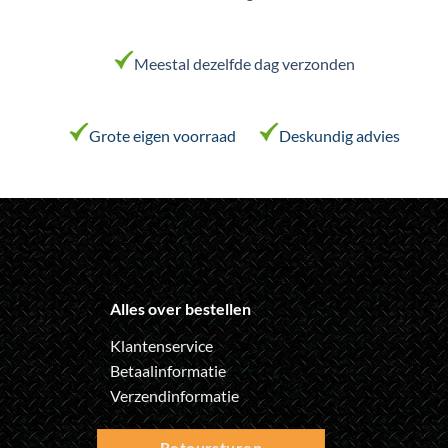
kan
gekozen
worden
Meestal dezelfde dag verzonden
op
de
productpagina
Grote eigen voorraad
Deskundig advies
Alles over bestellen
Klantenservice
Betaalinformatie
Verzendinformatie
Retoursturen