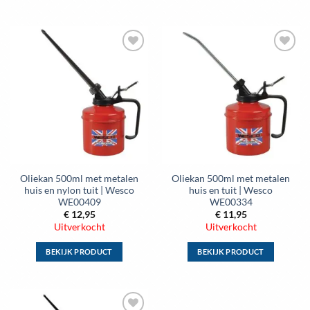
Dit
Dit
product
product
heeft
heeft
meerdere
meerdere
variaties.
variaties.
Deze
Deze
optie
optie
kan
kan
gekozen
gekozen
worden
worden
op
op
de
de
Oliekan 500ml met metalen
Oliekan 500ml met metalen
productpagina
productpagina
huis en nylon tuit | Wesco
huis en tuit | Wesco
WE00409
WE00334
€
12,95
€
11,95
Uitverkocht
Uitverkocht
BEKIJK PRODUCT
BEKIJK PRODUCT
Dit
Dit
product
product
heeft
heeft