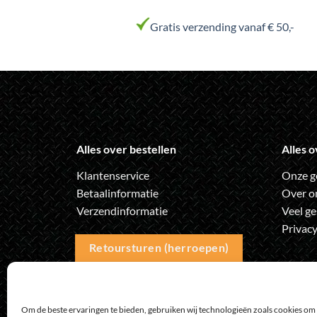
Gratis verzending vanaf € 50,-
Alles over bestellen
Alles o
Klantenservice
Onze g
Betaalinformatie
Over o
Verzendinformatie
Veel ge
Privacy
Retoursturen (herroepen)
Om de beste ervaringen te bieden, gebruiken wij technologieën zoals cookies om 