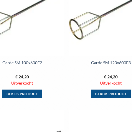
optie
optie
kan
kan
gekozen
gekozen
worden
worden
op
op
de
de
productpagina
productpag
Garde SM 100x600E2
Garde SM 120x600E3
€
24,20
€
24,20
Uitverkocht
Uitverkocht
BEKIJK PRODUCT
BEKIJK PRODUCT
Dit
Dit
product
product
heeft
heeft
meerdere
meerdere
variaties.
variaties.