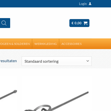
Login
€
0,00
OGEEN & SOLDEREN
WERKKLEDING
ACCESSOIRES
 resultaten