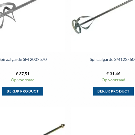
optie
optie
kan
kan
gekozen
gekozen
worden
worden
op
op
de
de
productpagina
productpag
Spiraalgarde SM 200×570
Spiraalgarde SM122x60
€
37,51
€
31,46
Op voorraad
Op voorraad
BEKIJK PRODUCT
BEKIJK PRODUCT
Dit
Dit
product
product
heeft
heeft
meerdere
meerdere
variaties.
variaties.
Deze
Deze