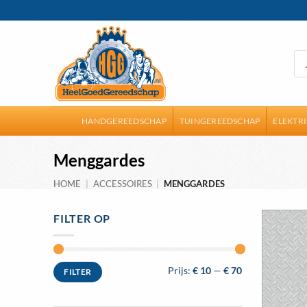
Ga
naar
inhoud
Pro
zoe
HANDGEREEDSCHAP
TUINGEREEDSCHAP
ELEKTR
Menggardes
HOME
|
ACCESSOIRES
|
MENGGARDES
FILTER OP
Min.
Max.
Prijs:
€ 10
—
€ 70
FILTER
prijs
prijs