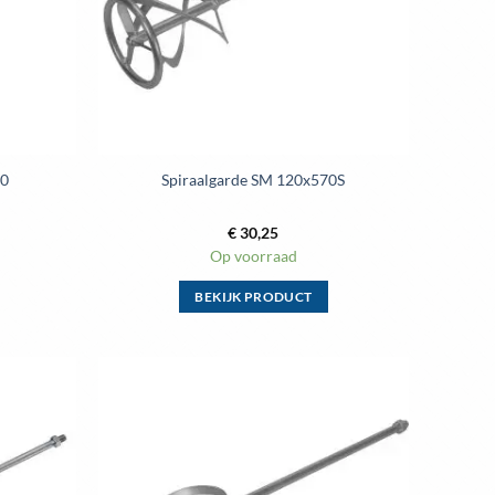
70
Spiraalgarde SM 120x570S
€
30,25
Op voorraad
BEKIJK PRODUCT
Dit
product
heeft
meerdere
variaties.
Deze
optie