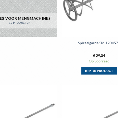
ES VOOR MENGMACHINES
13 PRODUCTEN
Spiraalgarde SM 120×5
€
29,04
Op voorraad
BEKIJK PRODUCT
Dit
product
heeft
meerdere
variaties.
Deze
optie