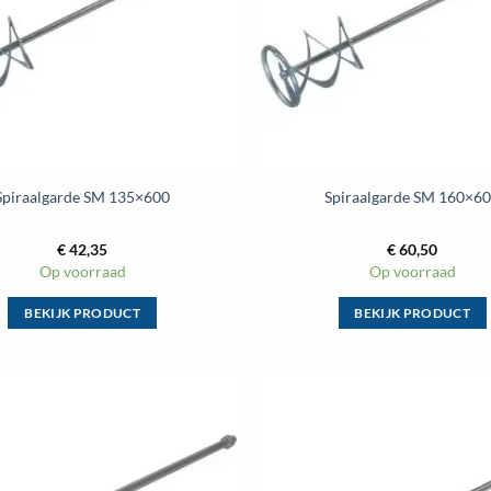
kan
gekozen
worden
op
de
productpag
Spiraalgarde SM 135×600
Spiraalgarde SM 160×6
€
42,35
€
60,50
Op voorraad
Op voorraad
BEKIJK PRODUCT
BEKIJK PRODUCT
Dit
Dit
product
product
heeft
heeft
meerdere
meerdere
variaties.
variaties.
Deze
Deze