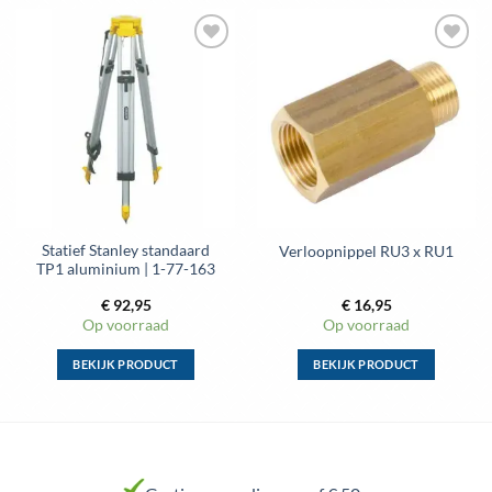
Toevoegen
Toevoegen
aan
aan
wenslijst
wenslijst
Statief Stanley standaard
Verloopnippel RU3 x RU1
TP1 aluminium | 1-77-163
€
92,95
€
16,95
Op voorraad
Op voorraad
BEKIJK PRODUCT
BEKIJK PRODUCT
Dit
Dit
product
product
heeft
heeft
meerdere
meerdere
variaties.
variaties.