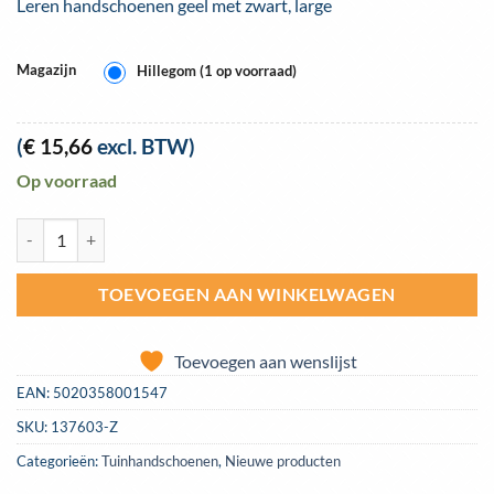
Leren handschoenen geel met zwart, large
Magazijn
Hillegom (1 op voorraad)
(
€
15,66
excl. BTW)
Op voorraad
Comfort fit leren handschoenen – Large | Town & Country TGL436XL a
TOEVOEGEN AAN WINKELWAGEN
Toevoegen aan wenslijst
EAN:
5020358001547
SKU:
137603-Z
Categorieën:
Tuinhandschoenen
,
Nieuwe producten