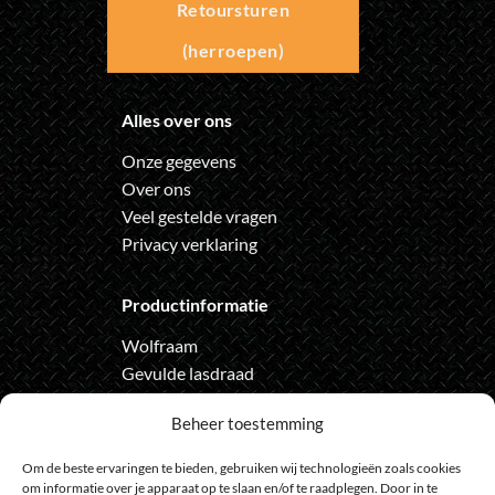
Retoursturen
(herroepen)
Alles over ons
Onze gegevens
Over ons
Veel gestelde vragen
Privacy verklaring
Productinformatie
Wolfraam
Gevulde lasdraad
Automatische lashelm
Beheer toestemming
Onze nieuwsbrief
Om de beste ervaringen te bieden, gebruiken wij technologieën zoals cookies
om informatie over je apparaat op te slaan en/of te raadplegen. Door in te