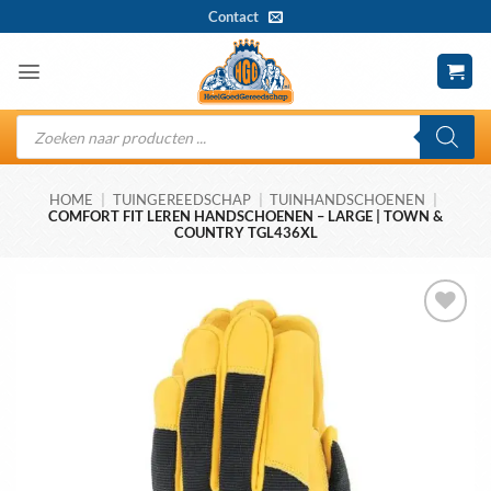
Ga
Contact
naar
inhoud
Producten
zoeken
HOME
|
TUINGEREEDSCHAP
|
TUINHANDSCHOENEN
|
COMFORT FIT LEREN HANDSCHOENEN – LARGE | TOWN &
COUNTRY TGL436XL
Toevoegen
aan
wenslijst