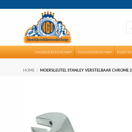
Ga
naar
inhoud
Pro
zoe
HANDGEREEDSCHAP
TUINGEREEDSCHAP
ELEKTR
HOME
|
MOERSLEUTEL STANLEY VERSTELBAAR CHROME 2