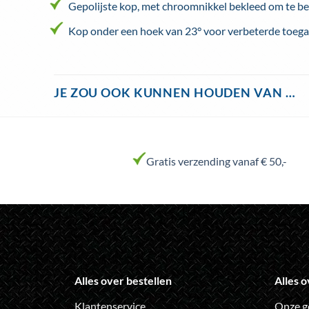
Gepolijste kop, met chroomnikkel bekleed om te be
Kop onder een hoek van 23° voor verbeterde toegan
JE ZOU OOK KUNNEN HOUDEN VAN …
Gratis verzending vanaf € 50,-
Alles over bestellen
Alles o
Klantenservice
Onze g