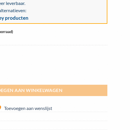
eer leverbaar.
alternatieven:
ley producten
oorraad)
 chrome 250mm | 0-87-470 aantal
EGEN AAN WINKELWAGEN
Toevoegen aan wenslijst