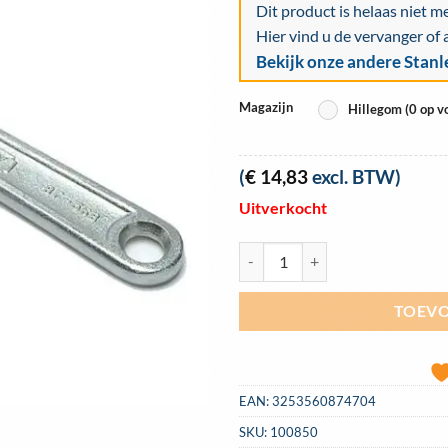
Dit product is helaas niet m
Hier vind u de vervanger of 
Bekijk onze andere Stan
Magazijn
Hillegom (0 op v
(
€
14,83
excl. BTW)
Uitverkocht
Moersleutel Stanley verstelbaar
TOEVO
EAN:
3253560874704
SKU:
100850