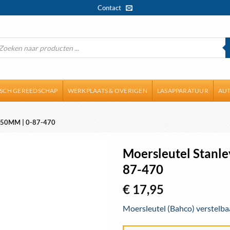
Contact
ducten
ken
ISCH GEREEDSCHAP
WERKPLAATS & OVERIGEN
LASAPPARATUUR
AUT
50MM | 0-87-470
Moersleutel Stanle
87-470
Toevoegen
aan
€
17,95
wenslijst
Moersleutel (Bahco) verstelb