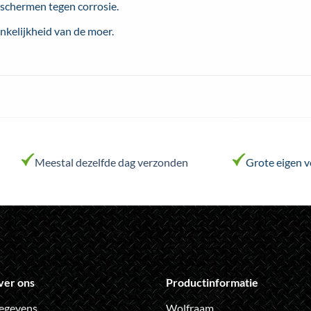
schermen tegen corrosie.
kelijkheid van de moer.
Meestal dezelfde dag verzonden
Grote eigen 
ver ons
Productinformatie
egevens
Wolfraam