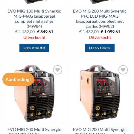
EVO MIG 180 Multi Synergic
EVO MIG 200 Multi Synergic
MIG-MAG lasapparaat
PFC LCD MIG-MAG
compleet met gasfles
lasapparaat compleet met
(MW84)
gasfles (MW02)
Oorspronkelijke
Huidige
Oorspronkelijke
Huidig
€
1.132,00
€
849,61
€
1.482,00
€
1.099,61
prijs
prijs
prijs
prijs
Uitverkocht
Uitverkocht
was:
is:
was:
is:
€ 1.132,00.
€ 849,61.
€ 1.482,00.
€ 1.099
LEES VERDER
LEES VERDER
Aanbieding!
Toevoegen
Toevoegen
aan
aan
wenslijst
wenslijst
EVO MIG 200 Multi Synergic
EVO MIG 200 Multi Synergic