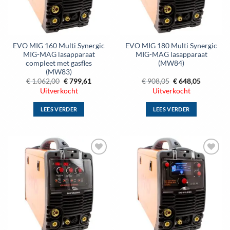
gekozen
worden
op
de
EVO MIG 160 Multi Synergic
EVO MIG 180 Multi Synergic
productpagina
MIG-MAG lasapparaat
MIG-MAG lasapparaat
compleet met gasfles
(MW84)
(MW83)
Oorspronkelijke
Huidige
Oorspronkelijke
Huidige
€
1.062,00
€
799,61
€
908,05
€
648,05
prijs
prijs
prijs
prijs
Uitverkocht
Uitverkocht
was:
is:
was:
is:
€ 1.062,00.
€ 799,61.
€ 908,05.
€ 648,05.
LEES VERDER
LEES VERDER
Toevoegen
Toevoegen
aan
aan
wenslijst
wenslijst