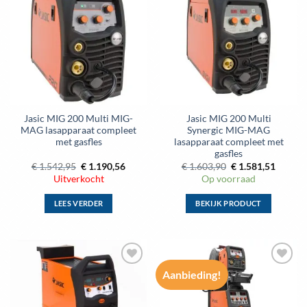
Toevoegen
Toevoegen
aan
aan
wenslijst
wenslijst
Jasic MIG 200 Multi MIG-
Jasic MIG 200 Multi
MAG lasapparaat compleet
Synergic MIG-MAG
met gasfles
lasapparaat compleet met
gasfles
Oorspronkelijke
Huidige
Oorspronkelijke
Huidig
€
1.542,95
€
1.190,56
€
1.603,90
€
1.581,51
prijs
prijs
prijs
prijs
Uitverkocht
Op voorraad
was:
is:
was:
is:
€ 1.542,95.
€ 1.190,56.
€ 1.603,90.
€ 1.581
LEES VERDER
BEKIJK PRODUCT
Aanbieding!
Toevoegen
Toevoegen
aan
aan
wenslijst
wenslijst