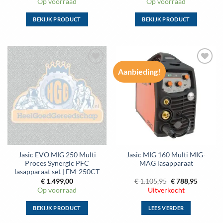
Op voorraad
Op voorraad
BEKIJK PRODUCT
BEKIJK PRODUCT
Aanbieding!
Toevoegen
Toevoegen
aan
aan
wenslijst
wenslijst
Jasic EVO MIG 250 Multi
Jasic MIG 160 Multi MIG-
Proces Synergic PFC
MAG lasapparaat
lasapparaat set | EM-250CT
Oorspronkelijke
Huidige
€
1.499,00
€
1.105,95
€
788,95
prijs
prijs
Op voorraad
Uitverkocht
was:
is:
€ 1.105,95.
€ 788,95
BEKIJK PRODUCT
LEES VERDER