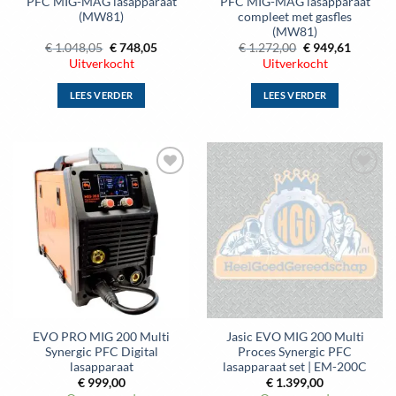
PFC MIG-MAG lasapparaat
PFC MIG-MAG lasapparaat
(MW81)
compleet met gasfles
(MW81)
Oorspronkelijke
Huidige
Oorspronkelijke
Huidige
€
1.048,05
€
748,05
€
1.272,00
€
949,61
prijs
prijs
prijs
prijs
Uitverkocht
Uitverkocht
was:
is:
was:
is:
€ 1.048,05.
€ 748,05.
€ 1.272,00.
€ 949,61
LEES VERDER
LEES VERDER
Toevoegen
Toevoegen
aan
aan
wenslijst
wenslijst
EVO PRO MIG 200 Multi
Jasic EVO MIG 200 Multi
Synergic PFC Digital
Proces Synergic PFC
lasapparaat
lasapparaat set | EM-200C
€
999,00
€
1.399,00