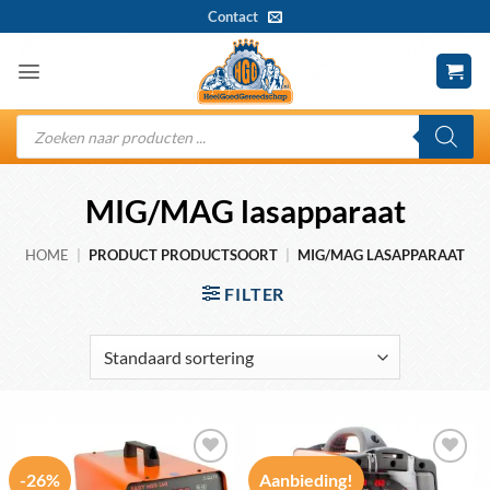
Ga
Contact
naar
inhoud
Producten
zoeken
MIG/MAG lasapparaat
HOME
|
PRODUCT PRODUCTSOORT
|
MIG/MAG LASAPPARAAT
FILTER
-26%
Aanbieding!
Toevoegen
Toevoegen