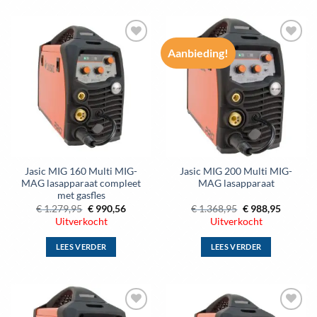
Aanbieding!
Toevoegen
Toevoegen
aan
aan
wenslijst
wenslijst
Jasic MIG 160 Multi MIG-
Jasic MIG 200 Multi MIG-
MAG lasapparaat compleet
MAG lasapparaat
met gasfles
Oorspronkelijke
Huidige
Oorspronkelijke
Huidige
€
1.279,95
€
990,56
€
1.368,95
€
988,95
prijs
prijs
prijs
prijs
Uitverkocht
Uitverkocht
was:
is:
was:
is:
€ 1.279,95.
€ 990,56.
€ 1.368,95.
€ 988,95
LEES VERDER
LEES VERDER