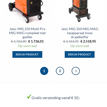
Jasic MIG 250 Multi Pro
Jasic MIG 350 MIG-MAG
MIG-MAG compleet met
lasapparaat losse
gasfles
draadkoffer
Oorspronkelijke
Huidige
Oorspronkelijke
Huidig
€
1.763,90
€
1.736,01
€
3.463,95
€
2.518,95
prijs
prijs
prijs
prijs
Op voorraad
Op voorraad
was:
is:
was:
is:
€ 1.763,90.
€ 1.736,01.
€ 3.463,95.
€ 2.518
BEKIJK PRODUCT
BEKIJK PRODUCT
1
2
Gratis verzending vanaf € 50,-