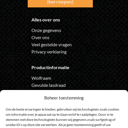
(herroepen)
Alles over ons
Onze gegevens
Over ons
Veel gestelde vragen
Privacy verklaring
Productinformatie
Wolfraam
Gevulde lasdraad
Automatische lashelm
Beheer toestemming
Onze nieuwsbrief
Om de beste ervaringen te bieden, gebruiken wij technologieën zoals cookies
om informatie over je apparaat op te slaan en/of te raadplegen. Door in te
Meld je aan voor de nieuwsbrief
stemmen met deze technologieën kunnen wij gegevens zoals surfgedrag of
unieke ID's op deze site verwerken. Als je geen toestemming geeft of uw
en loop geen actie meer mis