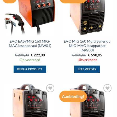
aan
aan
wenslijst
wenslijst
EVO EASYMIG 160 MIG-
EVO MIG 160 Multi Synergic
MAG lasapparaat (MW01)
MIG-MAG lasapparaat
(MW83)
Oorspronkelijke
Huidige
Oorspronkelijke
Huidige
€
299,00
€
222,00
€
838,05
€
598,05
prijs
prijs
prijs
prijs
Op voorraad
Uitverkocht
was:
is:
was:
is:
€ 299,00.
€ 222,00.
€ 838,05.
€ 598,05.
BEKIJK PRODUCT
LEES VERDER
Dit
product
heeft
meerdere
Aanbieding!
Toevoegen
Toevoegen
variaties.
aan
aan
Deze
wenslijst
wenslijst
optie
kan