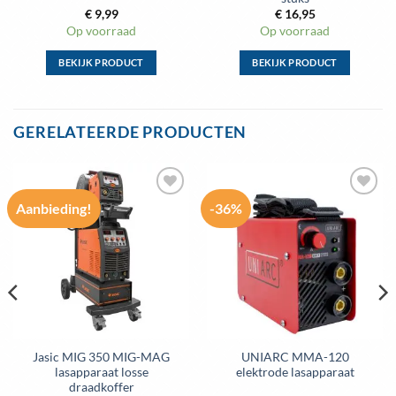
€
9,99
€
16,95
Op voorraad
Op voorraad
BEKIJK PRODUCT
BEKIJK PRODUCT
Dit
Dit
product
product
heeft
heeft
GERELATEERDE PRODUCTEN
meerdere
meerdere
variaties.
variaties.
Deze
Deze
optie
optie
Aanbieding!
-36%
kan
kan
gekozen
gekozen
worden
worden
op
op
de
de
productpagina
productpagina
Jasic MIG 350 MIG-MAG
UNIARC MMA-120
lasapparaat losse
elektrode lasapparaat
draadkoffer