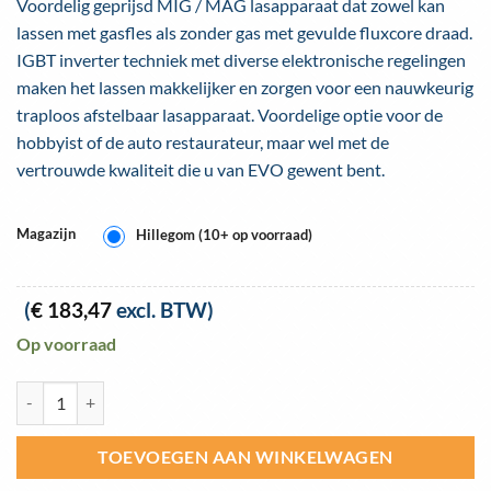
Voordelig geprijsd MIG / MAG lasapparaat dat zowel kan
was:
is:
lassen met gasfles als zonder gas met gevulde fluxcore draad.
€ 299,00.
€ 222,00.
IGBT inverter techniek met diverse elektronische regelingen
maken het lassen makkelijker en zorgen voor een nauwkeurig
traploos afstelbaar lasapparaat. Voordelige optie voor de
hobbyist of de auto restaurateur, maar wel met de
vertrouwde kwaliteit die u van EVO gewent bent.
Magazijn
Hillegom (10+ op voorraad)
Oorspronkelijke
Huidige
(
€
183,47
excl. BTW)
prijs
prijs
Op voorraad
was:
is:
€ 299,00.
€ 222,00.
EVO EASYMIG 160 MIG-MAG lasapparaat (MW01) aantal
TOEVOEGEN AAN WINKELWAGEN