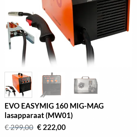
EVO EASYMIG 160 MIG-MAG
lasapparaat (MW01)
Oorspronkelijke
Huidige
€
299,00
€
222,00
prijs
prijs