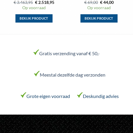
e
Oorspronkelijke
Huidige
Oorspronkelijke
Huidige
€
3.463,95
€
2.518,95
€
69,00
€
44,00
prijs
prijs
prijs
prijs
Op voorraad
Op voorraad
was:
is:
was:
is:
€ 3.463,95.
€ 2.518,95.
€ 69,00.
€ 44,00.
BEKIJK PRODUCT
BEKIJK PRODUCT
Dit
product
heeft
meerdere
variaties.
Gratis verzending vanaf € 50,-
Deze
optie
kan
Meestal dezelfde dag verzonden
gekozen
worden
op
de
Grote eigen voorraad
Deskundig advies
productpagina