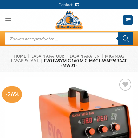
Ga
Contact
naar
inhoud
Producten
zoeken
HOME
|
LASAPPARATUUR
|
LASAPPARATEN
|
MIG/MAG
LASAPPARAAT
|
EVO EASYMIG 160 MIG-MAG LASAPPARAAT
(MW01)
-26%