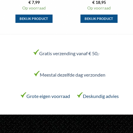
€
7,99
€
18,95
Op voorraad
Op voorraad
BEKIJK PRODUCT
BEKIJK PRODUCT
Dit
Dit
product
product
heeft
heeft
meerdere
meerdere
variaties.
variaties.
Gratis verzending vanaf € 50,-
Deze
Deze
optie
optie
kan
kan
Meestal dezelfde dag verzonden
gekozen
gekozen
worden
worden
op
op
de
de
Grote eigen voorraad
Deskundig advies
productpagina
productpagina