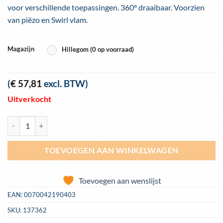
voor verschillende toepassingen. 360° draaibaar. Voorzien
van piëzo en Swirl vlam.
Magazijn
Hillegom (0 op voorraad)
(
€
57,81
excl. BTW)
Uitverkocht
Soldeerbrander Bernzomatic TS4000 MAPP-propaan aantal
TOEVOEGEN AAN WINKELWAGEN
Toevoegen aan wenslijst
EAN:
0070042190403
SKU:
137362