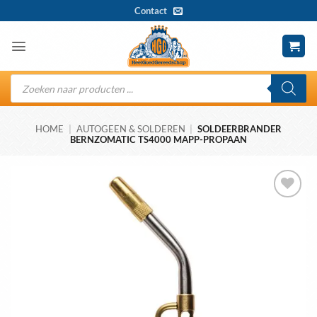
Ga
Contact
naar
inhoud
Producten
zoeken
HOME
|
AUTOGEEN & SOLDEREN
|
SOLDEERBRANDER
BERNZOMATIC TS4000 MAPP-PROPAAN
Toevoegen
aan
wenslijst