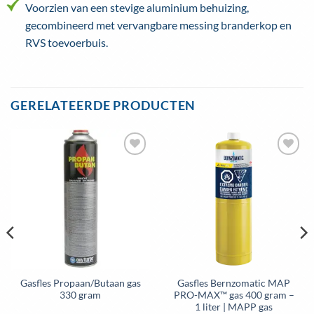
Voorzien van een stevige aluminium behuizing,
gecombineerd met vervangbare messing branderkop en
RVS toevoerbuis.
GERELATEERDE PRODUCTEN
Toevoegen
Toevoegen
aan
aan
wenslijst
wenslijst
Gasfles Propaan/Butaan gas
Gasfles Bernzomatic MAP
330 gram
PRO-MAX™ gas 400 gram –
1 liter | MAPP gas