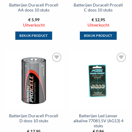
Batterijen Duracell Procell
Batterijen Duracell Procell
productpagina
productpagina
AA doos 10 stuks
C doos 10 stuks
€
5,99
€
12,95
Uitverkocht
Uitverkocht
BEKIJK PRODUCT
BEKIJK PRODUCT
Dit
Dit
product
product
heeft
heeft
meerdere
meerdere
Toevoegen
Toevoegen
variaties.
variaties.
aan
aan
Deze
Deze
wenslijst
wenslijst
optie
optie
kan
kan
gekozen
gekozen
worden
worden
op
op
de
de
Batterijen Duracell Procell
Batterijen Led Lenser
productpagina
productpagina
D doos 10 stuks
alkaline 77081.5V (AG13) 4
stuks
€
17,95
€
0,86