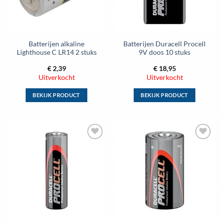
gekozen
gekozen
worden
worden
op
op
de
de
Batterijen alkaline
Batterijen Duracell Procell
productpagina
productpagina
Lighthouse C LR14 2 stuks
9V doos 10 stuks
€
2,39
€
18,95
Uitverkocht
Uitverkocht
BEKIJK PRODUCT
BEKIJK PRODUCT
Dit
Dit
product
product
heeft
heeft
meerdere
meerdere
Toevoegen
Toevoegen
variaties.
variaties.
aan
aan
Deze
Deze
wenslijst
wenslijst
optie
optie
kan
kan
gekozen
gekozen
worden
worden
op
op
de
de