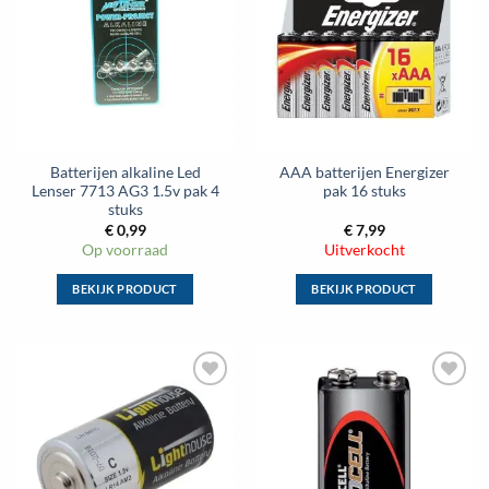
aan
aan
wenslijst
wenslijst
Batterijen alkaline Led
AAA batterijen Energizer
Lenser 7713 AG3 1.5v pak 4
pak 16 stuks
stuks
€
0,99
€
7,99
Op voorraad
Uitverkocht
BEKIJK PRODUCT
BEKIJK PRODUCT
Dit
Dit
product
product
heeft
heeft
meerdere
meerdere
Toevoegen
Toevoegen
variaties.
variaties.
aan
aan
Deze
Deze
wenslijst
wenslijst
optie
optie
kan
kan