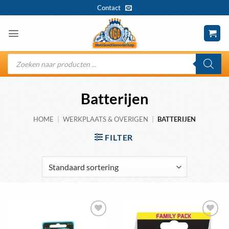
Ga
Contact
naar
inhoud
Producten
zoeken
Batterijen
HOME
|
WERKPLAATS & OVERIGEN
|
BATTERIJEN
FILTER
Toevoegen
Toevoegen