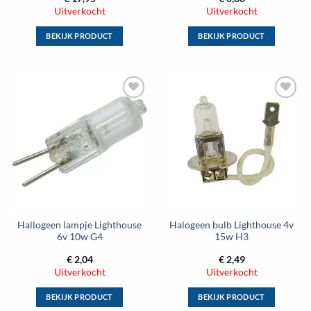
Uitverkocht
Uitverkocht
BEKIJK PRODUCT
BEKIJK PRODUCT
Dit
Dit
product
product
heeft
heeft
meerdere
meerdere
Toevoegen
Toevoegen
variaties.
variaties.
aan
aan
Deze
Deze
wenslijst
wenslijst
optie
optie
kan
kan
gekozen
gekozen
worden
worden
op
op
de
de
Hallogeen lampje Lighthouse
Halogeen bulb Lighthouse 4v
productpagina
productpagina
6v 10w G4
15w H3
€
2,04
€
2,49
Uitverkocht
Uitverkocht
BEKIJK PRODUCT
BEKIJK PRODUCT