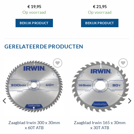
€
19,95
€
21,95
Op voorraad
Op voorraad
BEKIJK PRODUCT
BEKIJK PRODUCT
Dit
Dit
product
product
heeft
heeft
GERELATEERDE PRODUCTEN
meerdere
meerdere
variaties.
variaties.
Deze
Deze
optie
optie
Toevoegen
Toevoegen
kan
kan
aan
aan
gekozen
gekozen
wenslijst
wenslijst
worden
worden
op
op
de
de
productpagina
productpagina
Zaagblad Irwin 300 x 30mm
Zaagblad Irwin 165 x 30mm
x 60T ATB
x 30T ATB