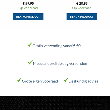
€
59,95
€
20,95
Op voorraad
Op voorraad
BEKIJK PRODUCT
BEKIJK PRODUCT
Dit
Dit
product
product
heeft
heeft
meerdere
meerdere
variaties.
variaties.
Gratis verzending vanaf € 50,-
Deze
Deze
optie
optie
kan
kan
Meestal dezelfde dag verzonden
gekozen
gekozen
worden
worden
op
op
de
de
Grote eigen voorraad
Deskundig advies
productpagina
productpagina