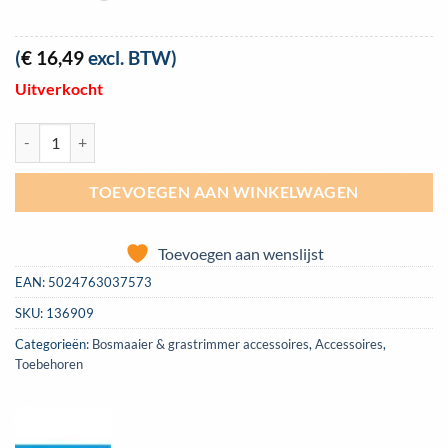
(
€
16,49
excl. BTW)
Uitverkocht
4-punt harnas voor grastrimmer en bosmaaiers aantal
TOEVOEGEN AAN WINKELWAGEN
Toevoegen aan wenslijst
EAN:
5024763037573
SKU:
136909
Categorieën:
Bosmaaier & grastrimmer accessoires
,
Accessoires
,
Toebehoren