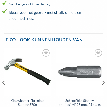
Gelijke gewicht verdeling.
Ideaal voor het gebruik met struikruimers en
snoeimachines.
JE ZOU OOK KUNNEN HOUDEN VAN …
Toevoegen
Toevoegen
aan
aan
wenslijst
wenslijst
Klauwhamer fibreglass
Schroefbits Stanley
Stanley 570g
phillips1/4″ 25 mm, 25 stuks