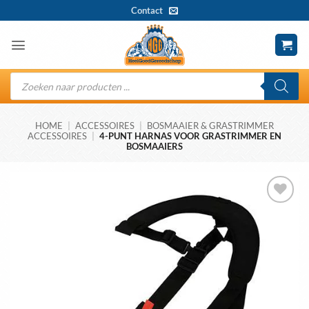
Ga
Contact
naar
inhoud
Producten
zoeken
HOME
|
ACCESSOIRES
|
BOSMAAIER & GRASTRIMMER
ACCESSOIRES
|
4-PUNT HARNAS VOOR GRASTRIMMER EN
BOSMAAIERS
Toevoegen
aan
wenslijst