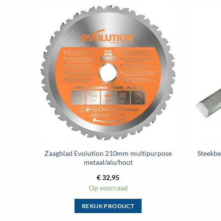
Zaagblad Evolution 210mm multipurpose
Steekbe
metaal/alu/hout
€
32,95
Op voorraad
BEKIJK PRODUCT
Dit