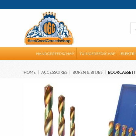
Ga
naar
inhoud
Pro
zoe
HANDGEREEDSCHAP
TUINGEREEDSCHAP
ELEKTR
HOME
|
ACCESSOIRES
|
BOREN & BITJES
|
BOORCASSETTE