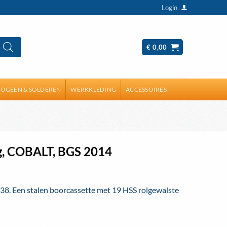
Login
€
0,00
OGEEN & SOLDEREN
WERKKLEDING
ACCESSOIRES
lg, COBALT, BGS 2014
8. Een stalen boorcassette met 19 HSS rolgewalste