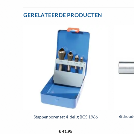
product
heeft
GERELATEERDE PRODUCTEN
meerdere
variaties.
Deze
optie
kan
gekozen
worden
op
de
productpagina
Bithoud
Stappenborenset 4-delig BGS 1966
€
41,95