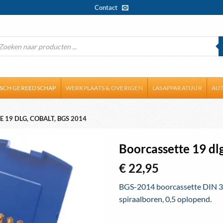
Contact
ducten
ken
ISCH GEREEDSCHAP
WERKPLAATS & OVERIGEN
LASAPPARATUUR
AUT
 19 DLG, COBALT, BGS 2014
Boorcassette 19 d
€
22,95
BGS-2014 boorcassette DIN 33
spiraalboren, 0,5 oplopend.