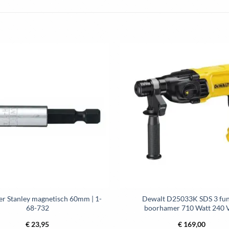
product
product
heeft
heeft
meerdere
meerdere
variaties.
variaties.
Deze
Deze
optie
optie
kan
kan
gekozen
gekozen
worden
worden
op
op
de
de
productpagina
productpag
er Stanley magnetisch 60mm | 1-
Dewalt D25033K SDS 3 fun
68-732
boorhamer 710 Watt 240 V
€
23,95
€
169,00