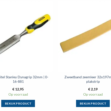
itel Stanley Dynagrip 32mm | 0-
Zweetband zeemleer 32x197
16-881
plakstrip
€
12,95
€
2,19
Op voorraad
Op voorraad
BEKIJK PRODUCT
BEKIJK PRODUCT
Dit
Dit