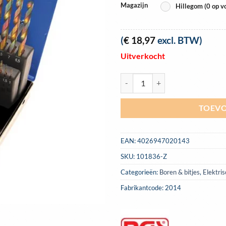
Magazijn
Hillegom (0 op v
(
€
18,97
excl. BTW)
Uitverkocht
Boorcassette 19 dlg, COBALT, BG
TOEVO
EAN:
4026947020143
SKU:
101836-Z
Categorieën:
Boren & bitjes
,
Elektri
Fabrikantcode: 2014