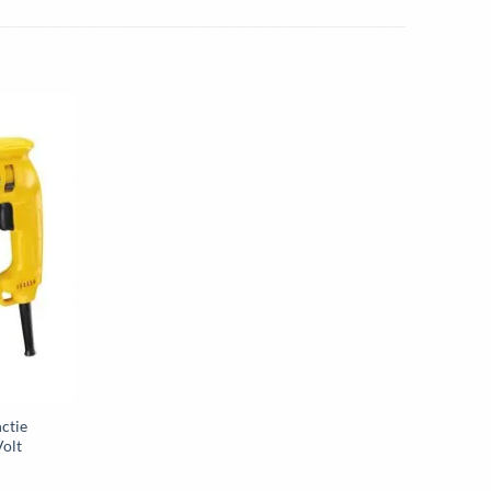
ina
ctie
olt