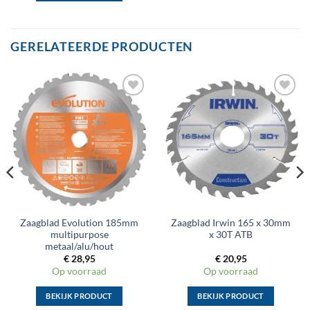
Dit
product
heeft
GERELATEERDE PRODUCTEN
meerdere
variaties.
Deze
optie
kan
gekozen
worden
op
de
productpagina
Zaagblad Evolution 185mm
Zaagblad Irwin 165 x 30mm
multipurpose
x 30T ATB
metaal/alu/hout
€
28,95
€
20,95
Op voorraad
Op voorraad
BEKIJK PRODUCT
BEKIJK PRODUCT