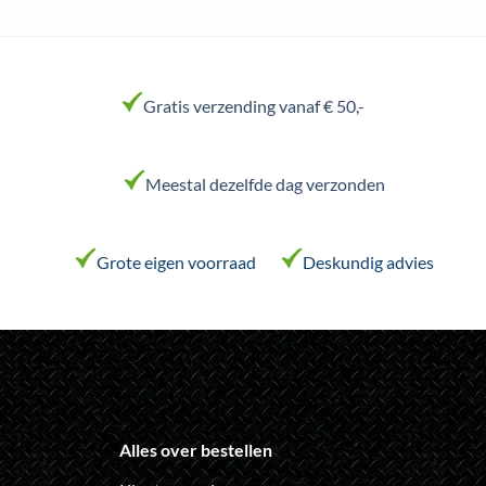
Dit
Dit
product
product
heeft
heeft
meerdere
meerdere
variaties.
variaties.
Gratis verzending vanaf € 50,-
Deze
Deze
optie
optie
kan
kan
Meestal dezelfde dag verzonden
gekozen
gekozen
worden
worden
op
op
de
de
Grote eigen voorraad
Deskundig advies
productpagina
productpagina
Alles over bestellen