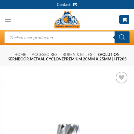
Ga
Contact
naar
inhoud
Producten
zoeken
HOME
|
ACCESSOIRES
|
BOREN & BITJES
|
EVOLUTION
KERNBOOR METAAL CYCLONEPREMIUM 20MM X 25MM | HT20S