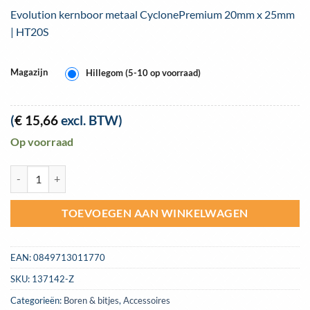
Evolution kernboor metaal CyclonePremium 20mm x 25mm
| HT20S
Magazijn
Hillegom (5-10 op voorraad)
(
€
15,66
excl. BTW)
Op voorraad
Evolution kernboor metaal CyclonePremium 20mm x 25mm | HT20S a
TOEVOEGEN AAN WINKELWAGEN
EAN:
0849713011770
SKU:
137142-Z
Categorieën:
Boren & bitjes
,
Accessoires