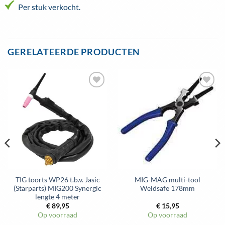
Per stuk verkocht.
GERELATEERDE PRODUCTEN
Toevoegen
Toevoegen
aan
aan
wenslijst
wenslijst
TIG toorts WP26 t.b.v. Jasic
MIG-MAG multi-tool
(Starparts) MIG200 Synergic
Weldsafe 178mm
lengte 4 meter
€
89,95
€
15,95
Op voorraad
Op voorraad