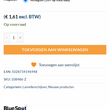
(
€
1,61
excl. BTW)
Op voorraad
Lamellenschijf 115mm korrel 80 | BlueSpot Tools 19694 aantal
TOEVOEGEN AAN WINKELWAGEN
Toevoegen aan wenslijst
EAN:
5028734196948
SKU:
108486-Z
Categorieën:
Lamellenschijven
,
Nieuwe producten