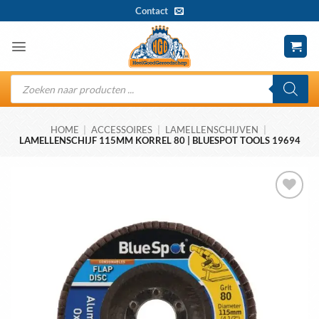
Ga
Contact
naar
inhoud
Producten
zoeken
HOME
|
ACCESSOIRES
|
LAMELLENSCHIJVEN
|
LAMELLENSCHIJF 115MM KORREL 80 | BLUESPOT TOOLS 19694
Toevoegen
aan
wenslijst