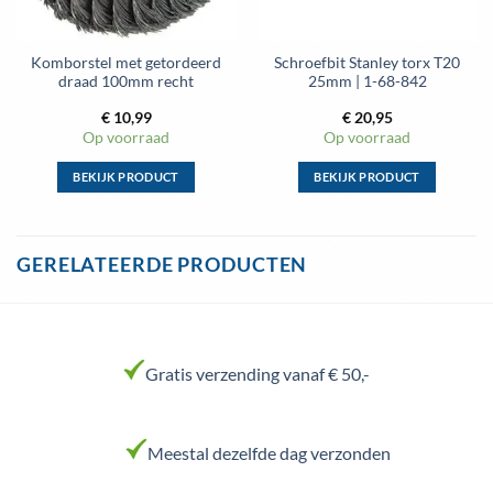
Komborstel met getordeerd
Schroefbit Stanley torx T20
draad 100mm recht
25mm | 1-68-842
€
10,99
€
20,95
Op voorraad
Op voorraad
BEKIJK PRODUCT
BEKIJK PRODUCT
Dit
Dit
product
product
heeft
heeft
GERELATEERDE PRODUCTEN
meerdere
meerdere
variaties.
variaties.
Deze
Deze
optie
optie
kan
kan
Gratis verzending vanaf € 50,-
gekozen
gekozen
worden
worden
op
op
Meestal dezelfde dag verzonden
de
de
productpagina
productpagina