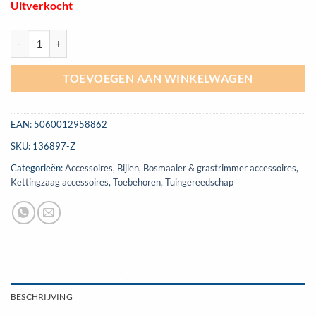
Uitverkocht
Slijpsteen sigaar vormig 300mm aantal
TOEVOEGEN AAN WINKELWAGEN
EAN:
5060012958862
SKU:
136897-Z
Categorieën:
Accessoires
,
Bijlen
,
Bosmaaier & grastrimmer accessoires
,
Kettingzaag accessoires
,
Toebehoren
,
Tuingereedschap
BESCHRIJVING