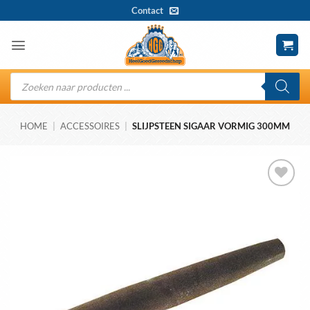
Ga
Contact
naar
inhoud
Producten
zoeken
HOME
|
ACCESSOIRES
|
SLIJPSTEEN SIGAAR VORMIG 300MM