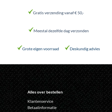
Deze
optie
kan
Gratis verzending vanaf € 50,-
gekozen
worden
op
Meestal dezelfde dag verzonden
de
productpagina
Grote eigen voorraad
Deskundig advies
Alles over bestellen
Klantenservice
Betaalinformatie