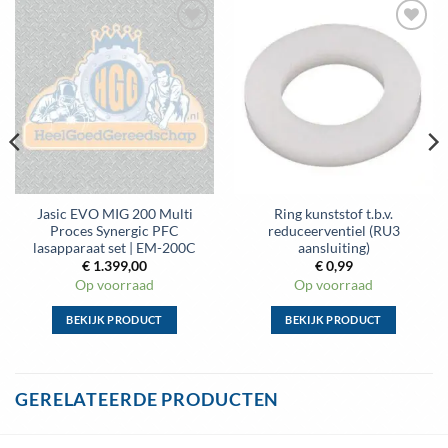
Toevoegen
Toevoegen
aan
aan
wenslijst
wenslijst
Jasic EVO MIG 200 Multi
Ring kunststof t.b.v.
Proces Synergic PFC
reduceerventiel (RU3
lasapparaat set | EM-200C
aansluiting)
€
1.399,00
€
0,99
Op voorraad
Op voorraad
BEKIJK PRODUCT
BEKIJK PRODUCT
Dit
product
heeft
GERELATEERDE PRODUCTEN
meerdere
variaties.