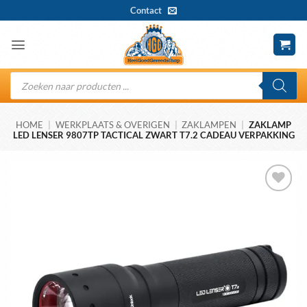
Ga
Contact
naar
inhoud
Producten
zoeken
HOME
|
WERKPLAATS & OVERIGEN
|
ZAKLAMPEN
|
ZAKLAMP
LED LENSER 9807TP TACTICAL ZWART T7.2 CADEAU VERPAKKING
Toevoegen
aan
wenslijst