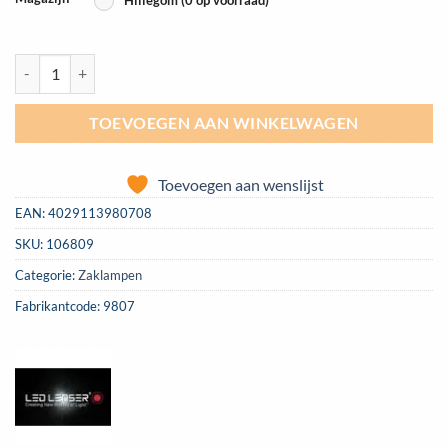
Zaklamp led lenser 9807TP tactical zwart T7.2 cadeau verpakking aan
TOEVOEGEN AAN WINKELWAGEN
Toevoegen aan wenslijst
EAN:
4029113980708
SKU:
106809
Categorie:
Zaklampen
Fabrikantcode: 9807