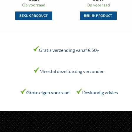
Op voorraad
Op voorraad
BEKIJK PRODUCT
BEKIJK PRODUCT
Dit
Dit
product
product
heeft
heeft
meerdere
meerdere
variaties.
variaties.
Gratis verzending vanaf € 50,-
Deze
Deze
optie
optie
kan
kan
Meestal dezelfde dag verzonden
gekozen
gekozen
worden
worden
op
op
de
de
Grote eigen voorraad
Deskundig advies
productpagina
productpagina