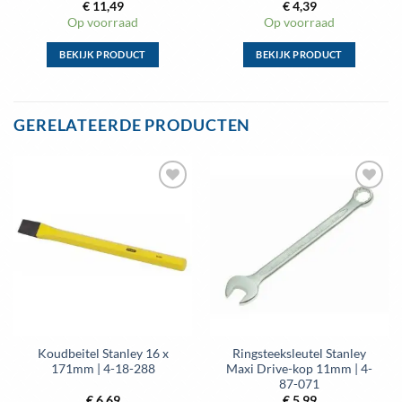
€
11,49
€
4,39
Op voorraad
Op voorraad
BEKIJK PRODUCT
BEKIJK PRODUCT
Dit
Dit
product
product
heeft
heeft
GERELATEERDE PRODUCTEN
meerdere
meerdere
variaties.
variaties.
Deze
Deze
optie
optie
Toevoegen
Toevoegen
kan
kan
aan
aan
gekozen
gekozen
wenslijst
wenslijst
worden
worden
op
op
de
de
productpagina
productpagina
Koudbeitel Stanley 16 x
Ringsteeksleutel Stanley
171mm | 4-18-288
Maxi Drive-kop 11mm | 4-
87-071
€
6,69
€
5,99