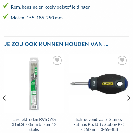
Rem, benzine en koelvloeistof leidingen.
Maten: 155, 185, 250 mm.
JE ZOU OOK KUNNEN HOUDEN VAN …
Toevoegen
Toevoegen
aan
aan
wenslijst
wenslijst
Laselektroden RVS GYS
Schroevendraaier Stanley
316LSi 2,0mm blister 12
Fatmax Pozidriv Stubby Pz2
stuks
x 250mm | 0-65-408