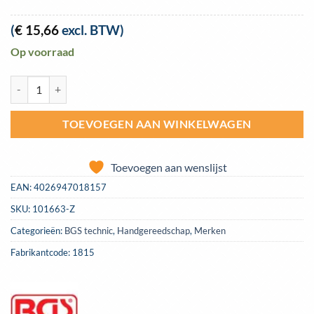
(
€
15,66
excl. BTW)
Op voorraad
Leidingklemset, 155-250 mm 3-delig BGS 1815 aantal
TOEVOEGEN AAN WINKELWAGEN
Toevoegen aan wenslijst
EAN:
4026947018157
SKU:
101663-Z
Categorieën:
BGS technic
,
Handgereedschap
,
Merken
Fabrikantcode: 1815