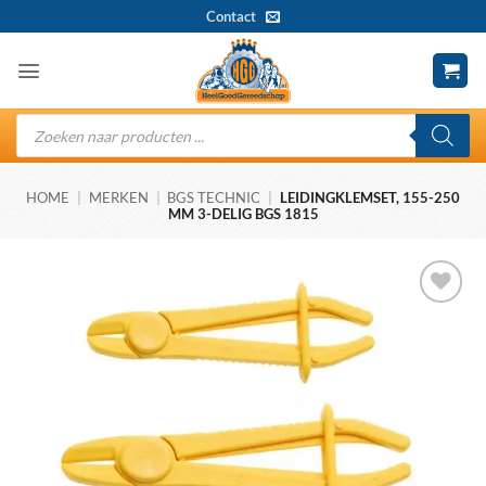
Ga
Contact
naar
inhoud
Producten
zoeken
HOME
|
MERKEN
|
BGS TECHNIC
|
LEIDINGKLEMSET, 155-250
MM 3-DELIG BGS 1815
Toevoegen
aan
wenslijst