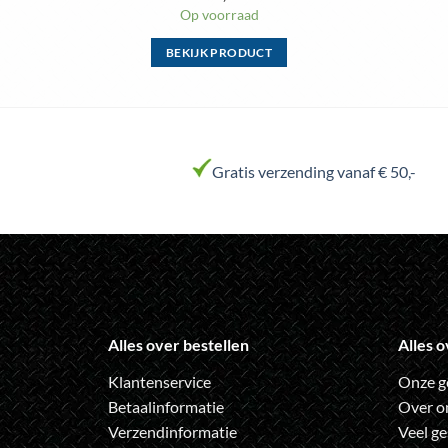
Op voorraad
BEKIJK PRODUCT
Dit
product
heeft
meerdere
variaties.
Gratis verzending vanaf € 50,-
Deze
optie
kan
gekozen
worden
op
de
Alles over bestellen
Alles o
productpagina
Klantenservice
Onze g
Betaalinformatie
Over o
Verzendinformatie
Veel ge