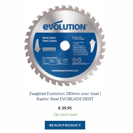
Toevoegen
aan
wenslijst
Zaagblad Evolution 180mm voor staal |
Raptor Steel EVOBLADE180ST
€
39,95
Op voorraad
BEKIJK PRODUCT
Dit