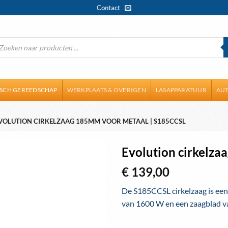
Contact
ducten
ken
ISCH GEREEDSCHAP
WERKPLAATS & OVERIGEN
LASAPPARATUUR
AUT
VOLUTION CIRKELZAAG 185MM VOOR METAAL | S185CCSL
Evolution cirkelz
€
139,00
Toevoegen
aan
De S185CCSL cirkelzaag is een
wenslijst
van 1600 W en een zaagblad 