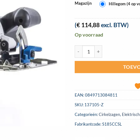
Magazijn
Hillegom (4 op v
(
€
114,88
excl. BTW)
Op voorraad
Evolution cirkelzaag 185mm voor
TOEVO
EAN:
0849713084811
SKU:
137105-Z
Categorieën:
Cirkelzagen
,
Elektrisc
Fabrikantcode: S185CCSL