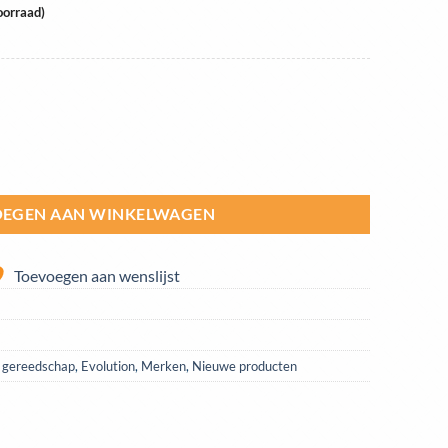
oorraad)
 metaal | S185CCSL aantal
EGEN AAN WINKELWAGEN
Toevoegen aan wenslijst
h gereedschap
,
Evolution
,
Merken
,
Nieuwe producten