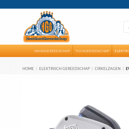
Ga
naar
inhoud
Pro
zoe
HANDGEREEDSCHAP
TUINGEREEDSCHAP
ELEKTR
HOME
|
ELEKTRISCH GEREEDSCHAP
|
CIRKELZAGEN
|
E