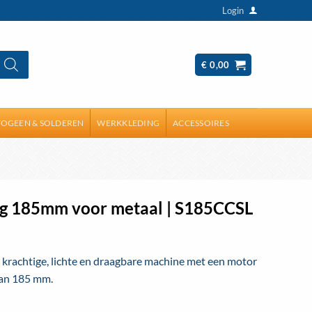
Login
€
0,00
OGEEN & SOLDEREN
WERKKLEDING
ACCESSOIRES
aag 185mm voor metaal | S185CCSL
 krachtige, lichte en draagbare machine met een motor
van 185 mm.