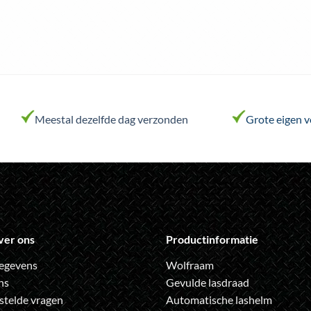
Meestal dezelfde dag verzonden
Grote eigen 
ver ons
Productinformatie
egevens
Wolfraam
ns
Gevulde lasdraad
stelde vragen
Automatische lashelm