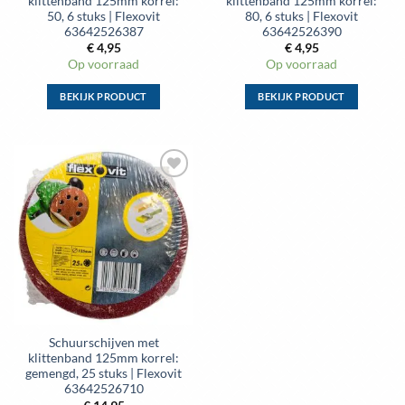
klittenband 125mm korrel:
klittenband 125mm korrel:
50, 6 stuks | Flexovit
80, 6 stuks | Flexovit
63642526387
63642526390
€
4,95
€
4,95
Op voorraad
Op voorraad
BEKIJK PRODUCT
BEKIJK PRODUCT
Dit
Dit
product
product
heeft
heeft
meerdere
meerdere
Toevoegen
variaties.
variaties.
aan
Deze
Deze
wenslijst
optie
optie
kan
kan
gekozen
gekozen
worden
worden
op
op
de
de
Schuurschijven met
productpagina
productpagina
klittenband 125mm korrel:
gemengd, 25 stuks | Flexovit
63642526710