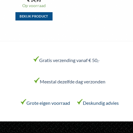
€
14,95
Op voorraad
BEKIJK PRODUCT
Dit
product
heeft
meerdere
variaties.
Deze
Gratis verzending vanaf € 50,-
optie
kan
gekozen
worden
Meestal dezelfde dag verzonden
op
de
productpagina
Grote eigen voorraad
Deskundig advies