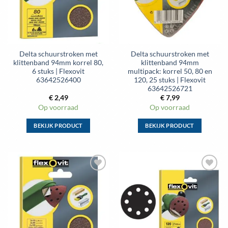
kan
kan
gekozen
gekozen
worden
worden
op
op
de
de
Delta schuurstroken met
Delta schuurstroken met
productpagina
productpagina
klittenband 94mm korrel 80,
klittenband 94mm
6 stuks | Flexovit
multipack: korrel 50, 80 en
63642526400
120, 25 stuks | Flexovit
63642526721
€
2,49
€
7,99
Op voorraad
Op voorraad
BEKIJK PRODUCT
BEKIJK PRODUCT
Dit
Dit
product
product
heeft
heeft
meerdere
meerdere
Toevoegen
Toevoegen
variaties.
variaties.
aan
aan
Deze
Deze
wenslijst
wenslijst
optie
optie
kan
kan
gekozen
gekozen