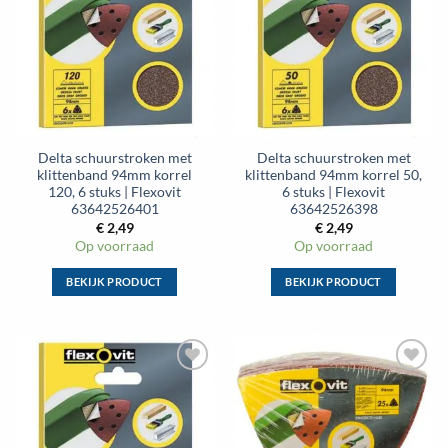
aan
aan
wenslijst
wenslijst
Delta schuurstroken met
Delta schuurstroken met
klittenband 94mm korrel
klittenband 94mm korrel 50,
120, 6 stuks | Flexovit
6 stuks | Flexovit
63642526401
63642526398
€
2,49
€
2,49
Op voorraad
Op voorraad
BEKIJK PRODUCT
BEKIJK PRODUCT
Dit
Dit
product
product
heeft
heeft
meerdere
meerdere
Toevoegen
Toevoegen
variaties.
variaties.
aan
aan
Deze
Deze
wenslijst
wenslijst
optie
optie