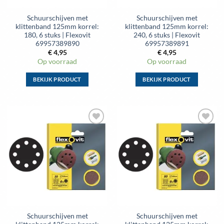
de
de
Schuurschijven met
Schuurschijven met
productpagina
productpagina
klittenband 125mm korrel:
klittenband 125mm korrel:
180, 6 stuks | Flexovit
240, 6 stuks | Flexovit
69957389890
69957389891
€
4,95
€
4,95
Op voorraad
Op voorraad
BEKIJK PRODUCT
BEKIJK PRODUCT
Dit
Dit
product
product
heeft
heeft
meerdere
meerdere
Toevoegen
Toevoegen
variaties.
variaties.
aan
aan
Deze
Deze
wenslijst
wenslijst
optie
optie
kan
kan
gekozen
gekozen
worden
worden
op
op
de
de
Schuurschijven met
Schuurschijven met
productpagina
productpagina