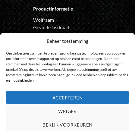
Productinformatie
Wolfraam
Gevulde lasdraad
Automatische lashelm
Beheer toestemming
Onze nieuwsbrief
Om de beste ervaringen te bieden, gebruiken wij technologieën zoals cookies
om informatie over je apparaat op te slaan en/of te raadplegen. Door in te
Meld je aan voor de nieuwsbrief
stemmen met deze technologieën kunnen wij gegevens zoals surfgedrag of
unieke ID's op deze site verwerken. Als je geen toestemming geeft of uw
en loop geen actie meer mis
toestemming intrekt, kan dit een nadelige invloed hebben op bepaalde functies
en mogelijkheden.
ACCEPTEREN
Bank
IDeal
Bancontact
GiroPay
Sofort
Visa
Mast
WEIGER
Transfer
Maestro
BEKIJK VOORKEUREN
© 2009 - 2026
HeelGoedGereedschap