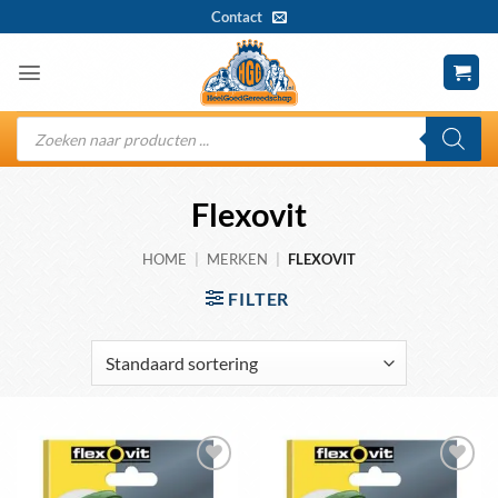
Ga
Contact
naar
inhoud
Producten
zoeken
Flexovit
HOME
|
MERKEN
|
FLEXOVIT
FILTER
Toevoegen
Toevoegen