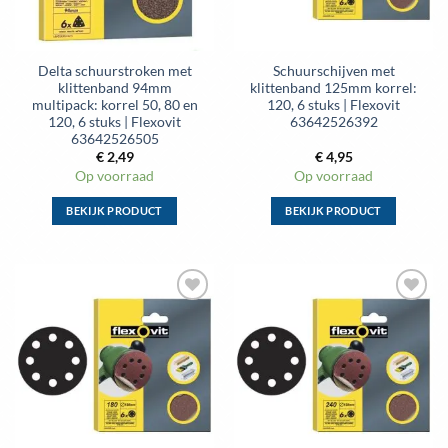
worden
worden
op
op
de
de
Delta schuurstroken met
Schuurschijven met
productpagina
productpagina
klittenband 94mm
klittenband 125mm korrel:
multipack: korrel 50, 80 en
120, 6 stuks | Flexovit
120, 6 stuks | Flexovit
63642526392
63642526505
€
2,49
€
4,95
Op voorraad
Op voorraad
BEKIJK PRODUCT
BEKIJK PRODUCT
Dit
Dit
product
product
heeft
heeft
meerdere
meerdere
Toevoegen
Toevoegen
variaties.
variaties.
aan
aan
Deze
Deze
wenslijst
wenslijst
optie
optie
kan
kan
gekozen
gekozen
worden
worden
op
op