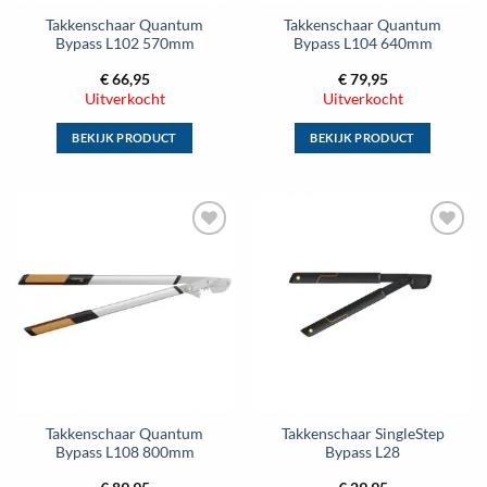
de
de
Takkenschaar Quantum
Takkenschaar Quantum
productpagina
productpagina
Bypass L102 570mm
Bypass L104 640mm
€
66,95
€
79,95
Uitverkocht
Uitverkocht
BEKIJK PRODUCT
BEKIJK PRODUCT
Dit
Dit
product
product
heeft
heeft
meerdere
meerdere
Toevoegen
Toevoegen
variaties.
variaties.
aan
aan
Deze
Deze
wenslijst
wenslijst
optie
optie
kan
kan
gekozen
gekozen
worden
worden
op
op
de
de
Takkenschaar Quantum
Takkenschaar SingleStep
productpagina
productpagina
Bypass L108 800mm
Bypass L28