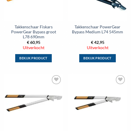
gekozen
gekozen
worden
worden
op
op
de
de
Takkenschaar Fiskars
Takkenschaar PowerGear
productpagina
productpagina
PowerGear Bypass groot
Bypass Medium L74 545mm
L78 690mm
€
60,95
€
42,95
Uitverkocht
Uitverkocht
BEKIJK PRODUCT
BEKIJK PRODUCT
Dit
Dit
product
product
heeft
heeft
meerdere
meerdere
Toevoegen
Toevoegen
variaties.
variaties.
aan
aan
Deze
Deze
wenslijst
wenslijst
optie
optie
kan
kan
gekozen
gekozen
worden
worden
op
op