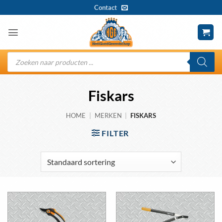
Ga
Contact
naar
inhoud
Producten
zoeken
Fiskars
HOME
|
MERKEN
|
FISKARS
FILTER