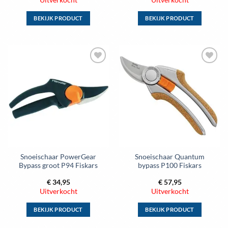
BEKIJK PRODUCT
BEKIJK PRODUCT
Dit
Dit
product
product
heeft
heeft
meerdere
meerdere
Toevoegen
Toevoegen
variaties.
variaties.
aan
aan
Deze
Deze
wenslijst
wenslijst
optie
optie
kan
kan
gekozen
gekozen
worden
worden
op
op
de
de
Snoeischaar PowerGear
Snoeischaar Quantum
productpagina
productpagina
Bypass groot P94 Fiskars
bypass P100 Fiskars
€
34,95
€
57,95
Uitverkocht
Uitverkocht
BEKIJK PRODUCT
BEKIJK PRODUCT
Dit
Dit