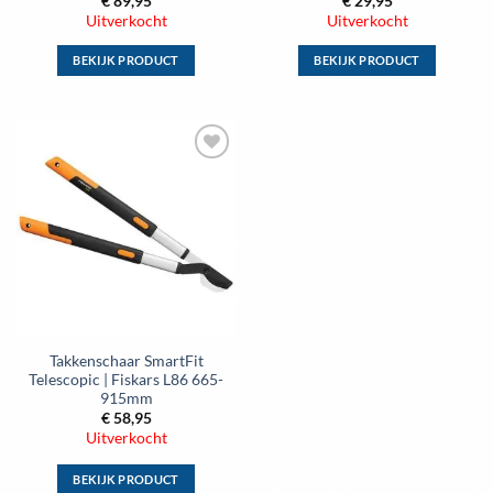
€
89,95
€
29,95
Uitverkocht
Uitverkocht
BEKIJK PRODUCT
BEKIJK PRODUCT
Dit
Dit
product
product
heeft
heeft
meerdere
meerdere
Toevoegen
variaties.
variaties.
aan
Deze
Deze
wenslijst
optie
optie
kan
kan
gekozen
gekozen
worden
worden
op
op
de
de
Takkenschaar SmartFit
productpagina
productpagina
Telescopic | Fiskars L86 665-
915mm
€
58,95
Uitverkocht
BEKIJK PRODUCT