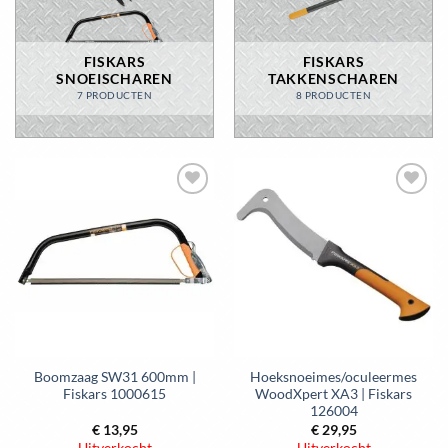
FISKARS
FISKARS
SNOEISCHAREN
TAKKENSCHAREN
7 PRODUCTEN
8 PRODUCTEN
Toevoegen
Toevoegen
aan
aan
wenslijst
wenslijst
Boomzaag SW31 600mm |
Hoeksnoeimes/oculeermes
Fiskars 1000615
WoodXpert XA3 | Fiskars
126004
€
13,95
€
29,95
Uitverkocht
Uitverkocht