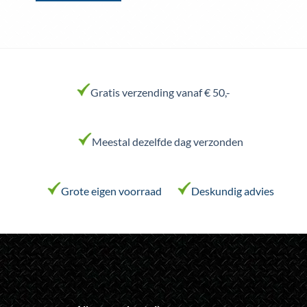
Dit
product
heeft
meerdere
variaties.
Deze
Gratis verzending vanaf € 50,-
optie
kan
gekozen
worden
Meestal dezelfde dag verzonden
op
de
productpagina
Grote eigen voorraad
Deskundig advies