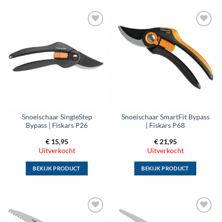
product
product
heeft
heeft
meerdere
meerdere
Toevoegen
Toevoegen
variaties.
variaties.
aan
aan
Deze
Deze
wenslijst
wenslijst
optie
optie
kan
kan
gekozen
gekozen
worden
worden
op
op
de
de
Snoeischaar SingleStep
Snoeischaar SmartFit Bypass
productpagina
productpagina
Bypass | Fiskars P26
| Fiskars P68
€
15,95
€
21,95
Uitverkocht
Uitverkocht
BEKIJK PRODUCT
BEKIJK PRODUCT
Dit
Dit
product
product
heeft
heeft
meerdere
meerdere
Toevoegen
Toevoegen
variaties.
variaties.