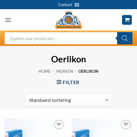
Ga
Contact
naar
inhoud
Producten
zoeken
Oerlikon
HOME
|
MERKEN
|
OERLIKON
FILTER
Toevoegen
Toevoegen