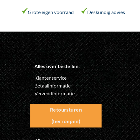
de
de
productpagina
productpagina
Grote eigen voorraad
Deskundig advies
Alles over bestellen
Klantenservice
Betaalinformatie
Verzendinformatie
Retoursturen
(herroepen)