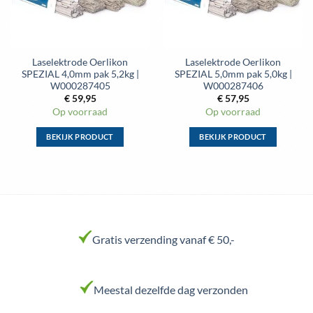
gekozen
gekozen
worden
worden
op
op
de
de
Laselektrode Oerlikon
Laselektrode Oerlikon
productpagina
productpagina
SPEZIAL 4,0mm pak 5,2kg |
SPEZIAL 5,0mm pak 5,0kg |
W000287405
W000287406
€
59,95
€
57,95
Op voorraad
Op voorraad
BEKIJK PRODUCT
BEKIJK PRODUCT
Dit
Dit
product
product
heeft
heeft
meerdere
meerdere
variaties.
variaties.
Deze
Deze
Gratis verzending vanaf € 50,-
optie
optie
kan
kan
gekozen
gekozen
worden
worden
Meestal dezelfde dag verzonden
op
op