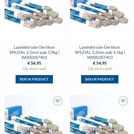
aan
aan
wenslijst
wenslijst
Laselektrode Oerlikon
Laselektrode Oerlikon
SPEZIAL 2,5mm pak 3,9kg |
SPEZIAL 3,2mm pak 4,1kg |
W000287402
W000287403
€
56,95
€
54,95
Op voorraad
Op voorraad
BEKIJK PRODUCT
BEKIJK PRODUCT
Dit
Dit
product
product
heeft
heeft
meerdere
meerdere
Toevoegen
Toevoegen
variaties.
variaties.
aan
aan
Deze
Deze
wenslijst
wenslijst
optie
optie
kan
kan