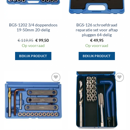
gekozen
gekozen
worden
worden
op
op
de
de
BGS-1202 3/4 doppendoos
BGS-126 schroefdraad
productpagina
productpagina
19-50mm 20-delig
reparatie set voor aftap
pluggen 64-delig
Oorspronkelijke
Huidige
€
119,95
€
99,50
€
49,95
prijs
prijs
Op voorraad
Op voorraad
was:
is:
€ 119,95.
€ 99,50.
BEKIJK PRODUCT
BEKIJK PRODUCT
Dit
Dit
product
product
heeft
heeft
meerdere
meerdere
Toevoegen
Toevoegen
variaties.
variaties.
aan
aan
Deze
Deze
wenslijst
wenslijst
optie
optie
kan
kan
gekozen
gekozen
worden
worden
op
op
de
de