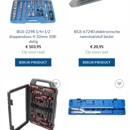
kan
kan
gekozen
gekozen
worden
worden
op
op
de
de
BGS-2298 1/4+1/2
BGS-67240 elektronische
productpagina
productpagina
doppendoos 4-32mm 108-
remvloeistof tester
delig
€
103,95
€
20,95
Op voorraad
Op voorraad
BEKIJK PRODUCT
BEKIJK PRODUCT
Dit
Dit
product
product
heeft
heeft
meerdere
meerdere
Toevoegen
Toevoegen
variaties.
variaties.
aan
aan
Deze
Deze
wenslijst
wenslijst
optie
optie
kan
kan
gekozen
gekozen
worden
worden