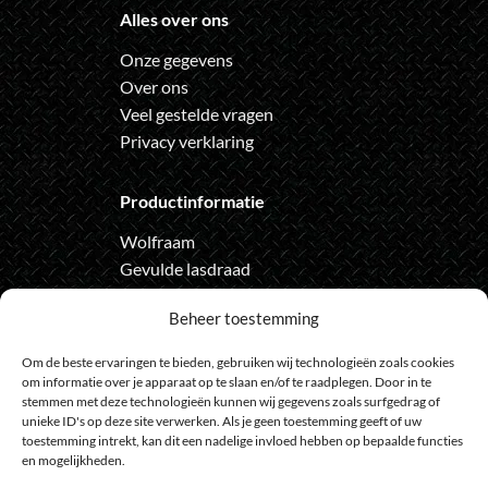
Alles over ons
Onze gegevens
Over ons
Veel gestelde vragen
Privacy verklaring
Productinformatie
Wolfraam
Gevulde lasdraad
Automatische lashelm
Beheer toestemming
Onze nieuwsbrief
Om de beste ervaringen te bieden, gebruiken wij technologieën zoals cookies
om informatie over je apparaat op te slaan en/of te raadplegen. Door in te
Meld je aan voor de nieuwsbrief
stemmen met deze technologieën kunnen wij gegevens zoals surfgedrag of
unieke ID's op deze site verwerken. Als je geen toestemming geeft of uw
en loop geen actie meer mis
toestemming intrekt, kan dit een nadelige invloed hebben op bepaalde functies
en mogelijkheden.