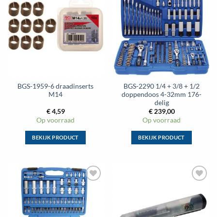
Toevoegen
Toevoegen
variaties.
variaties.
aan
aan
Deze
Deze
wenslijst
wenslijst
optie
optie
kan
kan
gekozen
gekozen
worden
worden
op
op
de
de
BGS-1959-6 draadinserts
BGS-2290 1/4 + 3/8 + 1/2
productpagina
productpagina
M14
doppendoos 4-32mm 176-
delig
€
4,59
€
239,00
Op voorraad
Op voorraad
BEKIJK PRODUCT
BEKIJK PRODUCT
Dit
Dit
product
product
heeft
heeft
meerdere
meerdere
Toevoegen
Toevoegen
variaties.
variaties.
aan
aan
Deze
Deze
wenslijst
wenslijst
optie
optie