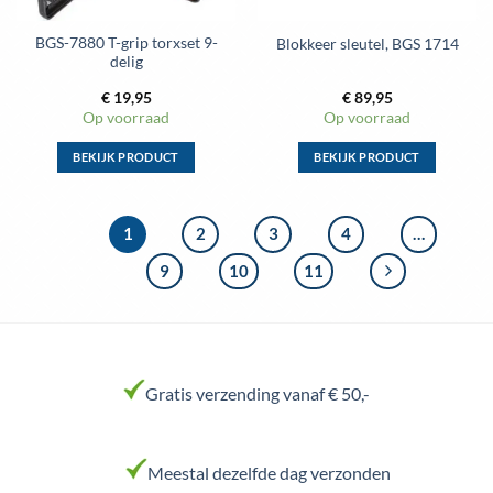
op
op
de
de
BGS-7880 T-grip torxset 9-
Blokkeer sleutel, BGS 1714
productpagina
productpagina
delig
€
19,95
€
89,95
Op voorraad
Op voorraad
BEKIJK PRODUCT
BEKIJK PRODUCT
Dit
Dit
product
product
heeft
heeft
1
2
3
4
…
meerdere
meerdere
9
10
11
variaties.
variaties.
Deze
Deze
optie
optie
kan
kan
gekozen
gekozen
worden
worden
Gratis verzending vanaf € 50,-
op
op
de
de
productpagina
productpagina
Meestal dezelfde dag verzonden