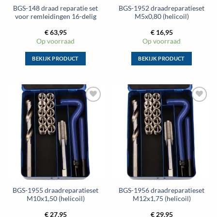
BGS-148 draad reparatie set
BGS-1952 draadreparatieset
productpagina
productpagina
voor remleidingen 16-delig
M5x0,80 (helicoil)
€
63,95
€
16,95
Op voorraad
Op voorraad
BEKIJK PRODUCT
BEKIJK PRODUCT
Dit
Dit
product
product
heeft
heeft
meerdere
meerdere
Toevoegen
Toevoegen
variaties.
variaties.
aan
aan
Deze
Deze
wenslijst
wenslijst
optie
optie
kan
kan
gekozen
gekozen
worden
worden
op
op
de
de
BGS-1955 draadreparatieset
BGS-1956 draadreparatieset
productpagina
productpagina
M10x1,50 (helicoil)
M12x1,75 (helicoil)
€
27,95
€
29,95