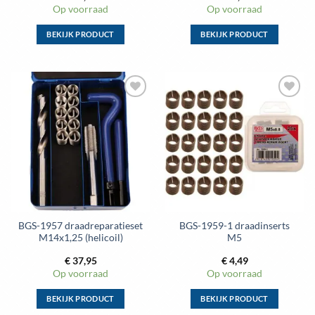
Op voorraad
Op voorraad
BEKIJK PRODUCT
BEKIJK PRODUCT
Dit
Dit
product
product
heeft
heeft
meerdere
meerdere
Toevoegen
Toevoegen
variaties.
variaties.
aan
aan
Deze
Deze
wenslijst
wenslijst
optie
optie
kan
kan
gekozen
gekozen
worden
worden
op
op
de
de
BGS-1957 draadreparatieset
BGS-1959-1 draadinserts
productpagina
productpagina
M14x1,25 (helicoil)
M5
€
37,95
€
4,49
Op voorraad
Op voorraad
BEKIJK PRODUCT
BEKIJK PRODUCT