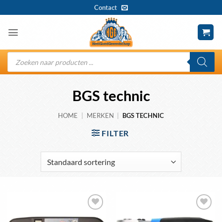
Ga
Contact
naar
inhoud
Producten
zoeken
BGS technic
HOME
|
MERKEN
|
BGS TECHNIC
FILTER
Toevoegen
Toevoegen