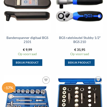
aan
aan
wenslijst
wenslijst
Bandenspanner digitaal BGS
BGS ratelsleutel Stubby 1/2″
2101
BGS 210
€
9,99
€
31,95
Op voorraad
Op voorraad
BEKIJK PRODUCT
BEKIJK PRODUCT
Dit
Dit
product
product
heeft
heeft
meerdere
meerdere
-17%
Toevoegen
Toevoegen
variaties.
variaties.
aan
aan
Deze
Deze
wenslijst
wenslijst
optie
optie
kan
kan