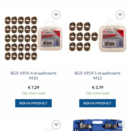
Dit
Dit
product
product
heeft
heeft
meerdere
meerdere
Toevoegen
Toevoegen
variaties.
variaties.
aan
aan
Deze
Deze
wenslijst
wenslijst
optie
optie
kan
kan
gekozen
gekozen
worden
worden
op
op
de
de
BGS-1959-4 draadinserts
BGS-1959-5 draadinserts
productpagina
productpagina
M10
M12
€
7,29
€
3,79
Op voorraad
Op voorraad
BEKIJK PRODUCT
BEKIJK PRODUCT
Dit
Dit
product
product
heeft
heeft
meerdere
meerdere