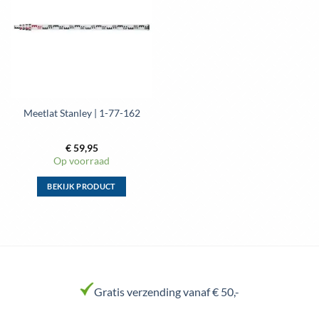
aan
wenslijst
Meetlat Stanley | 1-77-162
€
59,95
Op voorraad
BEKIJK PRODUCT
Dit
product
heeft
meerdere
variaties.
Deze
Gratis verzending vanaf € 50,-
optie
kan