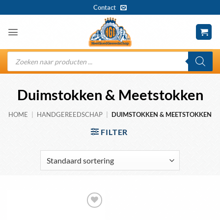
Ga
Contact
naar
inhoud
Producten
zoeken
Duimstokken & Meetstokken
HOME
|
HANDGEREEDSCHAP
|
DUIMSTOKKEN & MEETSTOKKEN
FILTER
Toevoegen