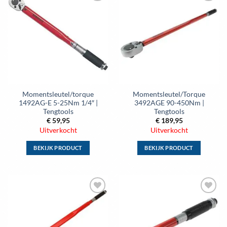
Toevoegen
Toevoegen
variaties.
variaties.
aan
aan
Deze
Deze
wenslijst
wenslijst
optie
optie
kan
kan
gekozen
gekozen
worden
worden
op
op
de
de
Momentsleutel/torque
Momentsleutel/Torque
productpagina
productpagina
1492AG-E 5-25Nm 1/4″ |
3492AGE 90-450Nm |
Tengtools
Tengtools
€
59,95
€
189,95
Uitverkocht
Uitverkocht
BEKIJK PRODUCT
BEKIJK PRODUCT
Dit
Dit
product
product
heeft
heeft
meerdere
meerdere
Toevoegen
Toevoegen
variaties.
variaties.
aan
aan
Deze
Deze
wenslijst
wenslijst
optie
optie