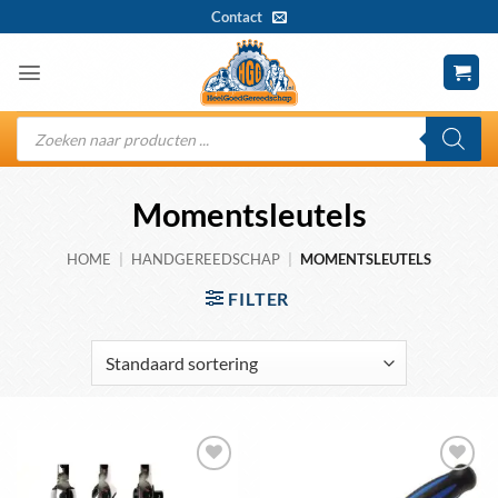
Ga
Contact
naar
inhoud
Producten
zoeken
Momentsleutels
HOME
|
HANDGEREEDSCHAP
|
MOMENTSLEUTELS
FILTER
Toevoegen
Toevoegen