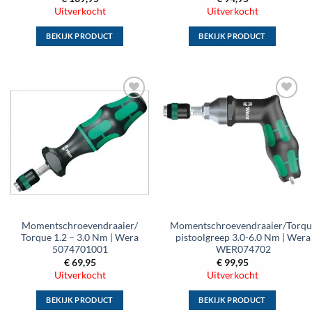
Uitverkocht
Uitverkocht
BEKIJK PRODUCT
BEKIJK PRODUCT
Dit
Dit
product
product
heeft
heeft
meerdere
meerdere
Toevoegen
Toevoegen
variaties.
variaties.
aan
aan
Deze
Deze
wenslijst
wenslijst
optie
optie
kan
kan
gekozen
gekozen
worden
worden
op
op
de
de
Momentschroevendraaier/
Momentschroevendraaier/Torqu
productpagina
productpagina
Torque 1.2 – 3.0 Nm | Wera
pistoolgreep 3.0-6.0 Nm | Wera
5074701001
WER074702
€
69,95
€
99,95
Uitverkocht
Uitverkocht
BEKIJK PRODUCT
BEKIJK PRODUCT