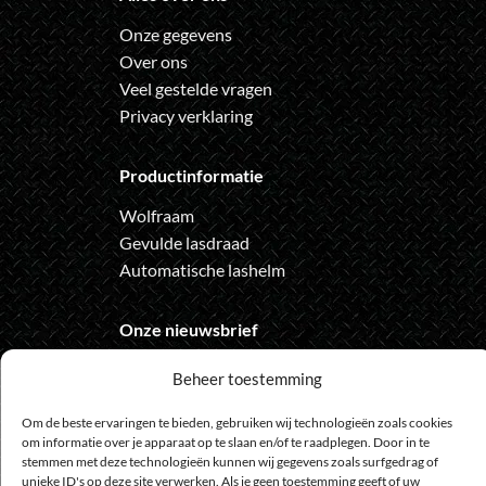
Onze gegevens
Over ons
Veel gestelde vragen
Privacy verklaring
Productinformatie
Wolfraam
Gevulde lasdraad
Automatische lashelm
Onze nieuwsbrief
Meld je aan voor de nieuwsbrief
Beheer toestemming
en loop geen actie meer mis
Om de beste ervaringen te bieden, gebruiken wij technologieën zoals cookies
om informatie over je apparaat op te slaan en/of te raadplegen. Door in te
stemmen met deze technologieën kunnen wij gegevens zoals surfgedrag of
unieke ID's op deze site verwerken. Als je geen toestemming geeft of uw