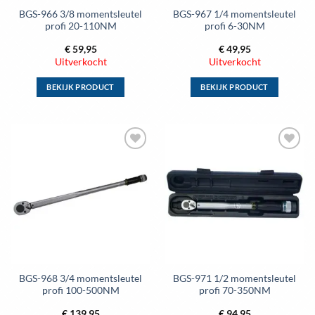
de
de
BGS-966 3/8 momentsleutel
BGS-967 1/4 momentsleutel
productpagina
productpagina
profi 20-110NM
profi 6-30NM
€
59,95
€
49,95
Uitverkocht
Uitverkocht
BEKIJK PRODUCT
BEKIJK PRODUCT
Dit
Dit
product
product
heeft
heeft
meerdere
meerdere
Toevoegen
Toevoegen
variaties.
variaties.
aan
aan
Deze
Deze
wenslijst
wenslijst
optie
optie
kan
kan
gekozen
gekozen
worden
worden
op
op
de
de
BGS-968 3/4 momentsleutel
BGS-971 1/2 momentsleutel
productpagina
productpagina
profi 100-500NM
profi 70-350NM
€
139,95
€
94,95