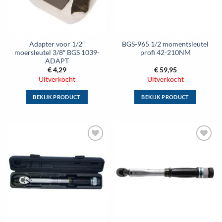
gekozen
gekozen
worden
worden
op
op
de
de
Adapter voor 1/2″
BGS-965 1/2 momentsleutel
productpagina
productpagina
moersleutel 3/8″ BGS 1039-
profi 42-210NM
ADAPT
€
4,29
€
59,95
Uitverkocht
Uitverkocht
BEKIJK PRODUCT
BEKIJK PRODUCT
Dit
Dit
product
product
heeft
heeft
meerdere
meerdere
Toevoegen
Toevoegen
variaties.
variaties.
aan
aan
Deze
Deze
wenslijst
wenslijst
optie
optie
kan
kan
gekozen
gekozen
worden
worden
op
op