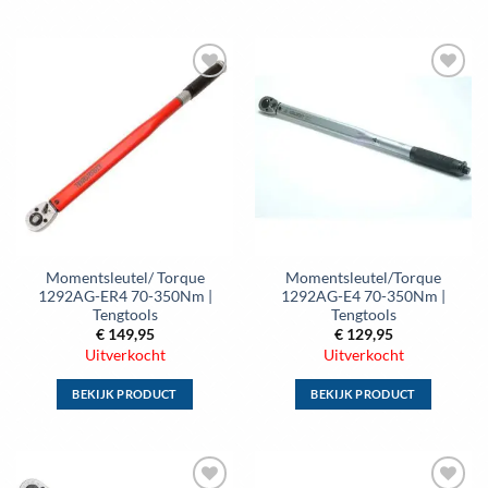
Dit
Dit
product
product
heeft
heeft
meerdere
meerdere
Toevoegen
Toevoegen
variaties.
variaties.
aan
aan
Deze
Deze
wenslijst
wenslijst
optie
optie
kan
kan
gekozen
gekozen
worden
worden
op
op
de
de
Momentsleutel/ Torque
Momentsleutel/Torque
productpagina
productpagina
1292AG-ER4 70-350Nm |
1292AG-E4 70-350Nm |
Tengtools
Tengtools
€
149,95
€
129,95
Uitverkocht
Uitverkocht
BEKIJK PRODUCT
BEKIJK PRODUCT
Dit
Dit
product
product
heeft
heeft
meerdere
meerdere