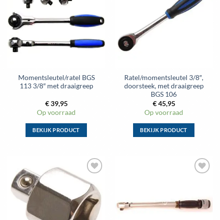
aan
aan
wenslijst
wenslijst
Momentsleutel/ratel BGS
Ratel/momentsleutel 3/8″,
113 3/8″ met draaigreep
doorsteek, met draaigreep
BGS 106
€
39,95
€
45,95
Op voorraad
Op voorraad
BEKIJK PRODUCT
BEKIJK PRODUCT
Dit
Dit
product
product
heeft
heeft
meerdere
meerdere
Toevoegen
Toevoegen
variaties.
variaties.
aan
aan
Deze
Deze
wenslijst
wenslijst
optie
optie
kan
kan