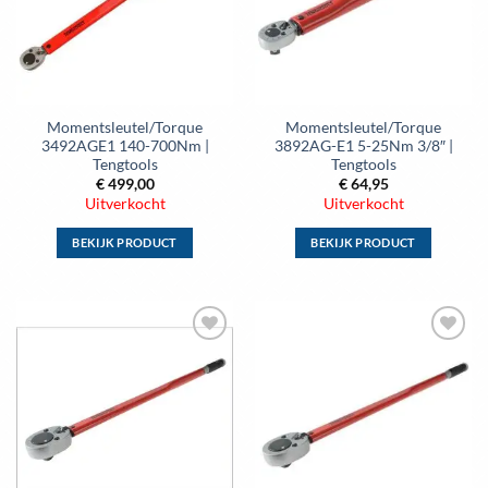
kan
kan
gekozen
gekozen
worden
worden
op
op
de
de
Momentsleutel/Torque
Momentsleutel/Torque
productpagina
productpagina
3492AGE1 140-700Nm |
3892AG-E1 5-25Nm 3/8″ |
Tengtools
Tengtools
€
499,00
€
64,95
Uitverkocht
Uitverkocht
BEKIJK PRODUCT
BEKIJK PRODUCT
Dit
Dit
product
product
heeft
heeft
meerdere
meerdere
Toevoegen
Toevoegen
variaties.
variaties.
aan
aan
Deze
Deze
wenslijst
wenslijst
optie
optie
kan
kan
gekozen
gekozen
worden
worden