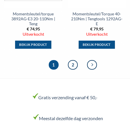
op
op
de
de
Momentsleutel/torque
Momentsleutel/Torque 40-
productpagina
productpagina
3892AG-E3 20-110Nm |
210Nm | Tengtools 1292AG-
Teng
E
€
74,95
€
79,95
Uitverkocht
Uitverkocht
BEKIJK PRODUCT
BEKIJK PRODUCT
Dit
Dit
product
product
heeft
heeft
1
2
meerdere
meerdere
variaties.
variaties.
Deze
Deze
optie
optie
kan
kan
Gratis verzending vanaf € 50,-
gekozen
gekozen
worden
worden
op
op
Meestal dezelfde dag verzonden
de
de
productpagina
productpagina