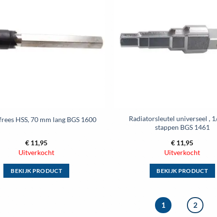
variaties.
variaties.
aan
wenslijst
Deze
Deze
optie
optie
kan
kan
gekozen
gekozen
worden
worden
op
op
de
de
productpagina
productpag
Radiatorsleutel universeel , 1/
frees HSS, 70 mm lang BGS 1600
stappen BGS 1461
€
11,95
€
11,95
Uitverkocht
Uitverkocht
BEKIJK PRODUCT
BEKIJK PRODUCT
Dit
Dit
product
product
1
2
heeft
heeft
meerdere
meerdere