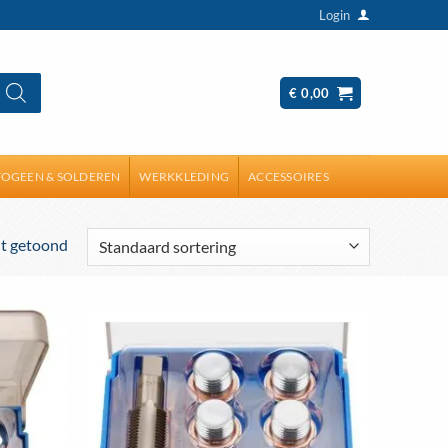
Login
€
0,00
OGEEN & SOLDEREN
WERKKLEDING
ACCESSOIRES
dt getoond
Toevoegen
Toevoegen
aan
aan
wenslijst
wenslijst