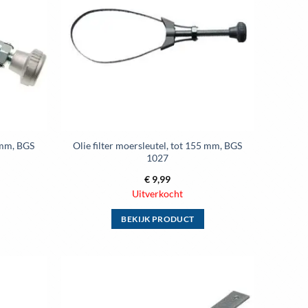
optie
kan
gekozen
worden
op
de
ina
productpagina
 mm, BGS
Olie filter moersleutel, tot 155 mm, BGS
1027
€
9,99
Uitverkocht
BEKIJK PRODUCT
Dit
product
heeft
meerdere
Toevoegen
Toevoegen
variaties.
aan
aan