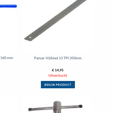
wenslijst
wenslijst
Deze
optie
kan
gekozen
worden
op
de
ina
productpagina
60-160 mm
Pansar Vijlblad 13 TPI 350mm
€
14,95
Uitverkocht
BEKIJK PRODUCT
Dit
product
heeft
meerdere
Toevoegen
Toevoegen