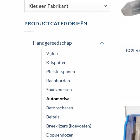
PRODUCTCATEGORIEËN
Handgereedschap
BGS-67
Vijlen
Kitspuiten
Pleisterspanen
Raapborden
Spackmessen
Automotive
Betonscharen
Beitels
Breekijzers (koevoeten)
Doppendozen