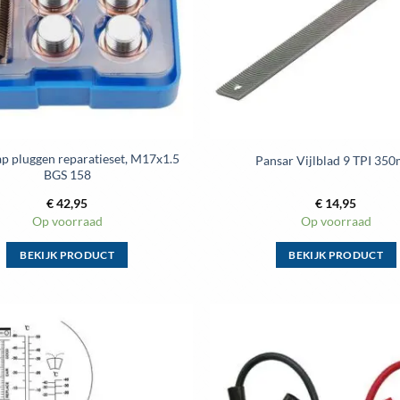
kan
kan
gekozen
gekozen
worden
worden
op
op
de
de
productpagina
productpag
ap pluggen reparatieset, M17x1.5
Pansar Vijlblad 9 TPI 35
BGS 158
€
42,95
€
14,95
Op voorraad
Op voorraad
BEKIJK PRODUCT
BEKIJK PRODUCT
Dit
Dit
product
product
heeft
heeft
meerdere
meerdere
Toevoegen
variaties.
variaties.
aan
wenslijst
Deze
Deze