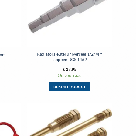
kan
gekozen
worden
op
de
ina
productpagina
Radiatorsleutel universeel 1/2″ vijf
0mm
stappen BGS 1462
€
17,95
Op voorraad
BEKIJK PRODUCT
Dit
product
heeft
meerdere
Toevoegen
Toevoegen
variaties.
aan
aan
wenslijst
wenslijst
Deze