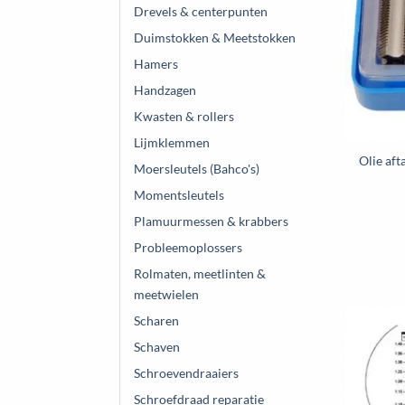
Drevels & centerpunten
Duimstokken & Meetstokken
Hamers
Handzagen
Kwasten & rollers
Lijmklemmen
Olie aft
Moersleutels (Bahco's)
Momentsleutels
Plamuurmessen & krabbers
Probleemoplossers
Rolmaten, meetlinten &
meetwielen
Scharen
Schaven
Schroevendraaiers
Schroefdraad reparatie