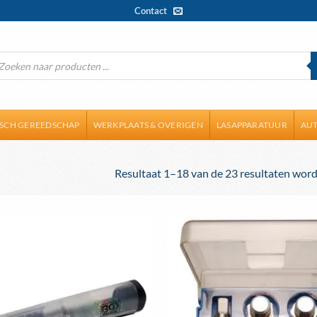
Contact
ducten
ken
ISCH GEREEDSCHAP
WERKPLAATS & OVERIGEN
LASAPPARATUUR
AUT
Resultaat 1–18 van de 23 resultaten wor
Toevoegen
aan
wenslijst