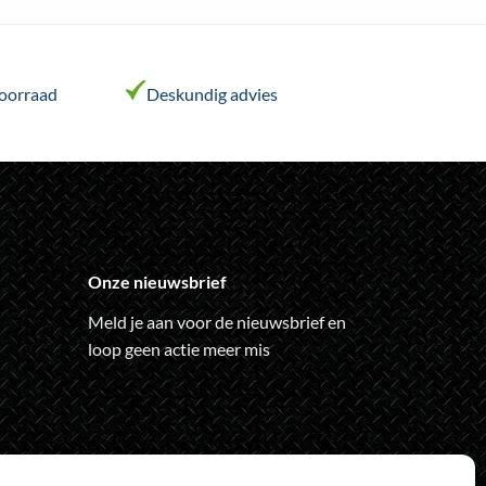
variaties.
Deze
optie
voorraad
Deskundig advies
kan
gekozen
worden
op
de
ina
productpagina
Onze nieuwsbrief
Meld je aan voor de nieuwsbrief en
loop geen actie meer mis