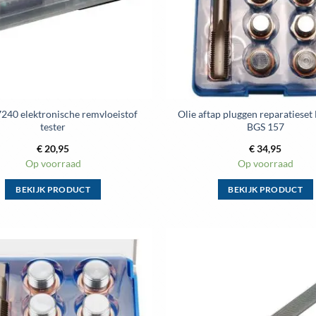
240 elektronische remvloeistof
Olie aftap pluggen reparatiese
tester
BGS 157
€
20,95
€
34,95
Op voorraad
Op voorraad
BEKIJK PRODUCT
BEKIJK PRODUCT
Dit
Dit
product
product
heeft
heeft
meerdere
meerdere
Toevoegen
variaties.
variaties.
aan
wenslijst
Deze
Deze
optie
optie