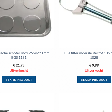
optie
optie
kan
kan
gekozen
gekozen
worden
worden
op
op
de
de
productpagina
productpag
sche schotel, Inox 265×290 mm
Olie filter moersleutel tot 105
BGS 1151
1028
€
21,95
€
9,99
Uitverkocht
Uitverkocht
BEKIJK PRODUCT
BEKIJK PRODUCT
Dit
Dit
product
product
heeft
heeft
meerdere
meerdere
Toevoegen
variaties.
variaties.
aan