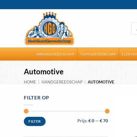
Ga
naar
inhoud
Pro
zoe
HANDGEREEDSCHAP
TUINGEREEDSCHAP
ELEKTR
Automotive
HOME
|
HANDGEREEDSCHAP
|
AUTOMOTIVE
FILTER OP
Min.
Max.
Prijs:
€ 0
—
€ 70
FILTER
prijs
prijs