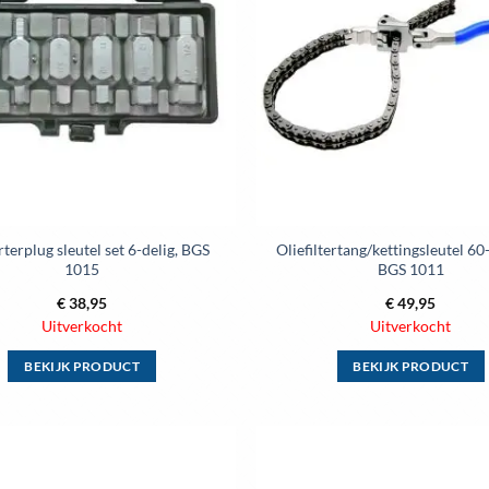
wenslijst
Deze
Deze
optie
optie
kan
kan
gekozen
gekozen
worden
worden
op
op
de
de
productpagina
productpag
rterplug sleutel set 6-delig, BGS
Oliefiltertang/kettingsleutel 
1015
BGS 1011
€
38,95
€
49,95
Uitverkocht
Uitverkocht
BEKIJK PRODUCT
BEKIJK PRODUCT
Dit
Dit
product
product
heeft
heeft
meerdere
meerdere
Toevoegen