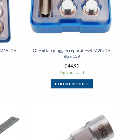
t M15x1.5
Olie aftap pluggen reparatieset M20x1.5
BGS 159
€
44,95
Op voorraad
BEKIJK PRODUCT
Dit
product
heeft
meerdere
Toevoegen
Toevoegen
variaties.
aan
aan
wenslijst
wenslijst
Deze
optie