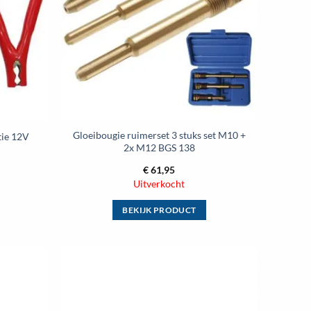
optie
kan
gekozen
worden
op
de
ina
productpagina
Gloeibougie ruimerset 3 stuks set M10 +
tie 12V
2x M12 BGS 138
€
61,95
Uitverkocht
BEKIJK PRODUCT
Dit
product
heeft
meerdere
Toevoegen
Toevoegen
variaties.
aan
aan
wenslijst
wenslijst
Deze