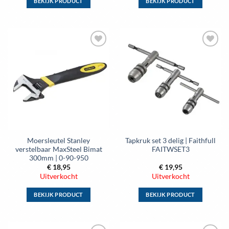
BEKIJK PRODUCT
BEKIJK PRODUCT
Dit
Dit
product
product
heeft
heeft
meerdere
meerdere
Toevoegen
Toevoegen
variaties.
variaties.
aan
aan
Deze
Deze
wenslijst
wenslijst
optie
optie
kan
kan
gekozen
gekozen
worden
worden
op
op
de
de
Moersleutel Stanley
Tapkruk set 3 delig | Faithfull
productpagina
productpagina
verstelbaar MaxSteel Bimat
FAITWSET3
300mm | 0-90-950
€
18,95
€
19,95
Uitverkocht
Uitverkocht
BEKIJK PRODUCT
BEKIJK PRODUCT
Dit
Dit
product
product
heeft
heeft