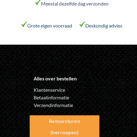
worden
Meestal dezelfde dag verzonden
op
de
productpagina
Grote eigen voorraad
Deskundig advies
Alles over bestellen
Klantenservice
Betaalinformatie
Verzendinformatie
Retoursturen
(herroepen)