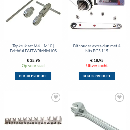
aan
aan
wenslijst
wenslijst
Tapkruk set M4 – M10 |
Bithouder extra dun met 4
Faithful FAITWRM4M10S
bits BGS 115
€
35,95
€
18,95
Op voorraad
Uitverkocht
BEKIJK PRODUCT
BEKIJK PRODUCT
Dit
Dit
product
product
heeft
heeft
meerdere
meerdere
Toevoegen
Toevoegen
variaties.
variaties.
aan
aan
Deze
Deze
wenslijst
wenslijst
optie
optie
kan
kan