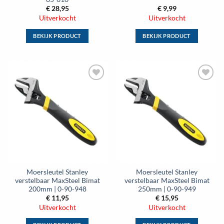
€
28,95
€
9,99
Uitverkocht
Uitverkocht
BEKIJK PRODUCT
BEKIJK PRODUCT
Dit
Dit
product
product
heeft
heeft
meerdere
meerdere
Toevoegen
Toevoegen
variaties.
variaties.
aan
aan
Deze
Deze
wenslijst
wenslijst
optie
optie
kan
kan
gekozen
gekozen
worden
worden
op
op
de
de
Moersleutel Stanley
Moersleutel Stanley
productpagina
productpagina
verstelbaar MaxSteel Bimat
verstelbaar MaxSteel Bimat
200mm | 0-90-948
250mm | 0-90-949
€
11,95
€
15,95
Uitverkocht
Uitverkocht