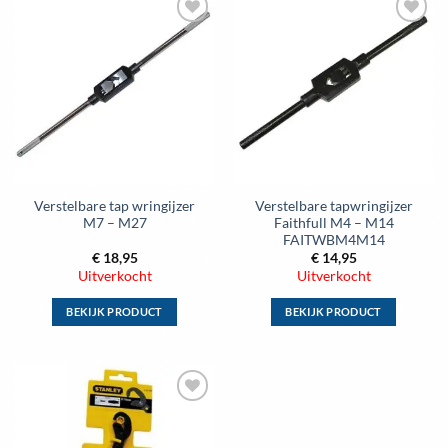
meerdere
meerdere
Toevoegen
Toevoegen
variaties.
variaties.
aan
aan
Deze
Deze
wenslijst
wenslijst
optie
optie
kan
kan
gekozen
gekozen
worden
worden
op
op
de
de
Verstelbare tap wringijzer
Verstelbare tapwringijzer
productpagina
productpagina
M7 – M27
Faithfull M4 – M14
FAITWBM4M14
€
18,95
€
14,95
Uitverkocht
Uitverkocht
BEKIJK PRODUCT
BEKIJK PRODUCT
Dit
Dit
product
product
heeft
heeft
meerdere
meerdere
Toevoegen
variaties.
variaties.
aan
Deze
Deze
wenslijst