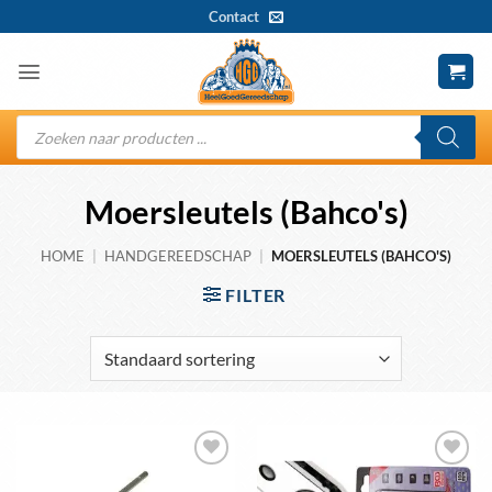
Ga
Contact
naar
inhoud
Producten
zoeken
Moersleutels (Bahco's)
HOME
|
HANDGEREEDSCHAP
|
MOERSLEUTELS (BAHCO'S)
FILTER
Toevoegen
Toevoegen