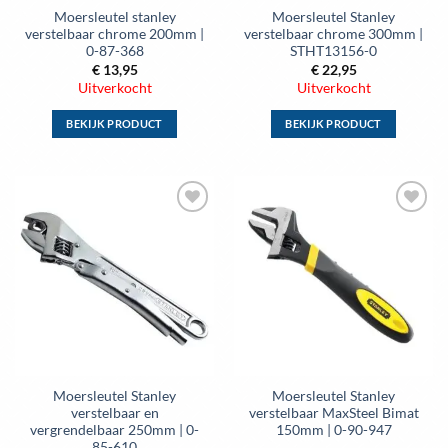
Moersleutel stanley
Moersleutel Stanley
productpagina
productpagina
verstelbaar chrome 200mm |
verstelbaar chrome 300mm |
0-87-368
STHT13156-0
€
13,95
€
22,95
Uitverkocht
Uitverkocht
BEKIJK PRODUCT
BEKIJK PRODUCT
Dit
Dit
product
product
heeft
heeft
meerdere
meerdere
Toevoegen
Toevoegen
variaties.
variaties.
aan
aan
Deze
Deze
wenslijst
wenslijst
optie
optie
kan
kan
gekozen
gekozen
worden
worden
op
op
de
de
Moersleutel Stanley
Moersleutel Stanley
productpagina
productpagina
verstelbaar en
verstelbaar MaxSteel Bimat
vergrendelbaar 250mm | 0-
150mm | 0-90-947
85-610