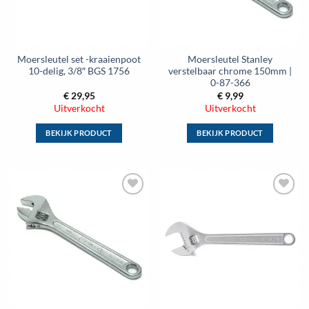
gekozen
gekozen
worden
worden
op
op
de
de
Moersleutel set -kraaienpoot
Moersleutel Stanley
productpagina
productpagina
10-delig, 3/8″ BGS 1756
verstelbaar chrome 150mm |
0-87-366
€
29,95
€
9,99
Uitverkocht
Uitverkocht
BEKIJK PRODUCT
BEKIJK PRODUCT
Dit
Dit
product
product
heeft
heeft
meerdere
meerdere
Toevoegen
Toevoegen
variaties.
variaties.
aan
aan
Deze
Deze
wenslijst
wenslijst
optie
optie
kan
kan
gekozen
gekozen
worden
worden
op
op
de
de