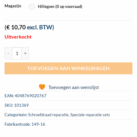
Magazijn
Hillegom (0 op voorraad)
(
€
10,70
excl. BTW)
Uitverkocht
BGS-149-16 extra inserts M14 x 16 mm voor de draad reparatie set 149
TOEVOEGEN AAN WINKELWAGEN
Toevoegen aan wenslijst
EAN:
4048769020767
SKU:
101369
Categorieën:
Schroefdraad reparatie
,
Speciale reparatie sets
Fabrikantcode: 149-16