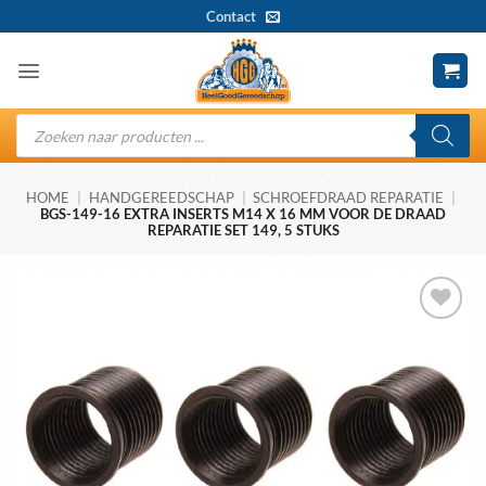
Ga
Contact
naar
inhoud
Producten
zoeken
HOME
|
HANDGEREEDSCHAP
|
SCHROEFDRAAD REPARATIE
|
BGS-149-16 EXTRA INSERTS M14 X 16 MM VOOR DE DRAAD
REPARATIE SET 149, 5 STUKS
Toevoegen
aan
wenslijst