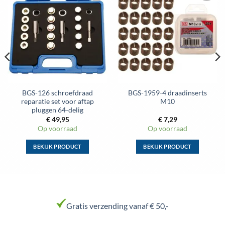
Toevoegen
Toevoegen
aan
aan
wenslijst
wenslijst
BGS-126 schroefdraad
BGS-1959-4 draadinserts
reparatie set voor aftap
M10
pluggen 64-delig
€
49,95
€
7,29
Op voorraad
Op voorraad
BEKIJK PRODUCT
BEKIJK PRODUCT
Dit
Dit
product
product
heeft
heeft
meerdere
meerdere
variaties.
variaties.
Gratis verzending vanaf € 50,-
Deze
Deze
optie
optie