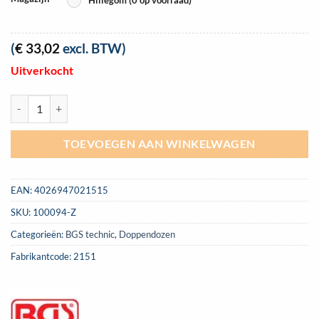
(
€
33,02
excl. BTW)
Uitverkocht
BGS-2151 1/4 doppendoos 4-14mm 39-delig Gear Lock aantal
TOEVOEGEN AAN WINKELWAGEN
EAN:
4026947021515
SKU:
100094-Z
Categorieën:
BGS technic
,
Doppendozen
Fabrikantcode: 2151