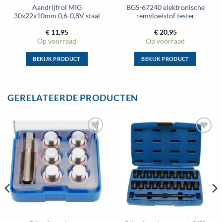
Aandrijfrol MIG
BGS-67240 elektronische
30x22x10mm 0,6-0,8V staal
remvloeistof tester
€
11,95
€
20,95
Op voorraad
Op voorraad
BEKIJK PRODUCT
BEKIJK PRODUCT
Dit
Dit
product
product
heeft
heeft
GERELATEERDE PRODUCTEN
meerdere
meerdere
variaties.
variaties.
Deze
Deze
optie
optie
kan
kan
gekozen
gekozen
worden
worden
op
op
de
de
productpagina
productpagina