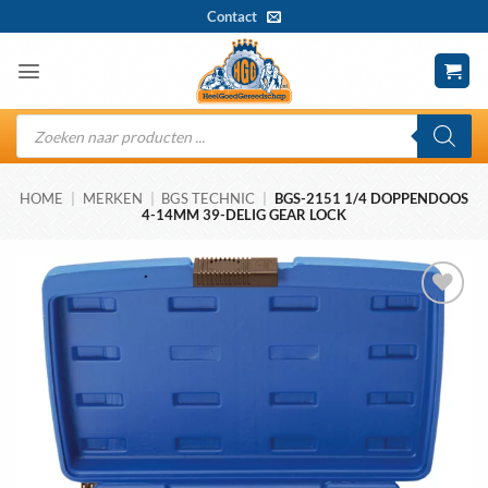
Ga
Contact
naar
inhoud
Producten
zoeken
HOME
|
MERKEN
|
BGS TECHNIC
|
BGS-2151 1/4 DOPPENDOOS
4-14MM 39-DELIG GEAR LOCK