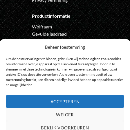
Productinformatie
Wolfraam
Gevulde lasdraad
Automatische lashelm
Beheer toestemming
Onze nieuwsbrief
Om de beste ervaringen te bieden, gebruiken wij technologieën zoals cookies
om informatie over je apparaat op te slaan en/of te raadplegen. Door in te
Meld je aan voor de nieuwsbrief
stemmen met deze technologieën kunnen wij gegevens zoals surfgedrag of
en loop geen actie meer mis
unieke ID's op deze site verwerken. Als je geen toestemming geeft of uw
toestemming intrekt, kan dit een nadelige invloed hebben op bepaalde functies
en mogelijkheden.
ACCEPTEREN
Bank
IDeal
Bancontact
GiroPay
Sofort
Visa
Mast
WEIGER
Transfer
Maestro
BEKIJK VOORKEUREN