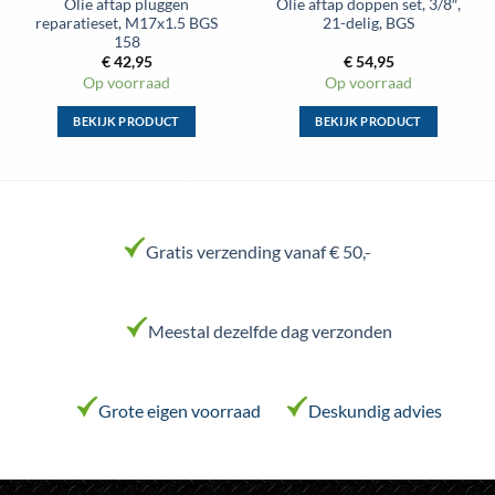
Olie aftap pluggen
Olie aftap doppen set, 3/8″,
reparatieset, M17x1.5 BGS
21-delig, BGS
158
€
42,95
€
54,95
Op voorraad
Op voorraad
BEKIJK PRODUCT
BEKIJK PRODUCT
Dit
Dit
product
product
heeft
heeft
meerdere
meerdere
variaties.
variaties.
Gratis verzending vanaf € 50,-
Deze
Deze
optie
optie
kan
kan
Meestal dezelfde dag verzonden
gekozen
gekozen
worden
worden
op
op
de
de
Grote eigen voorraad
Deskundig advies
productpagina
productpagina