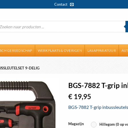
Contact
ducten
ken
ISCH GEREEDSCHAP
WERKPLAATS & OVERIGEN
LASAPPARATUUR
AUT
USSLEUTELSET 9-DELIG
BGS-7882 T-grip in
€
19,95
BGS-7882 T-grip inbussleutels
Magazijn
Hillegom (0 op v