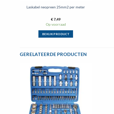
Laskabel neopreen 25mm2 per meter
€
7,49
Op voorraad
BEKIJK PRODUCT
Dit
product
heeft
GERELATEERDE PRODUCTEN
meerdere
variaties.
Deze
optie
kan
gekozen
worden
op
de
productpagina