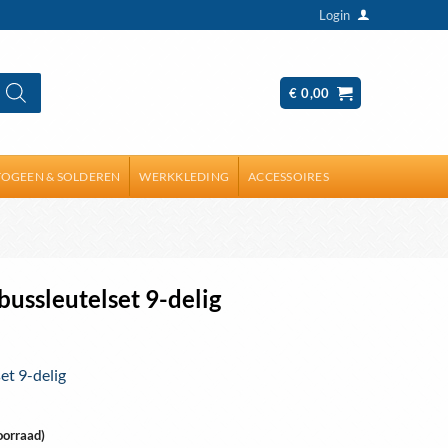
Login
€
0,00
OGEEN & SOLDEREN
WERKKLEDING
ACCESSOIRES
bussleutelset 9-delig
et 9-delig
oorraad)