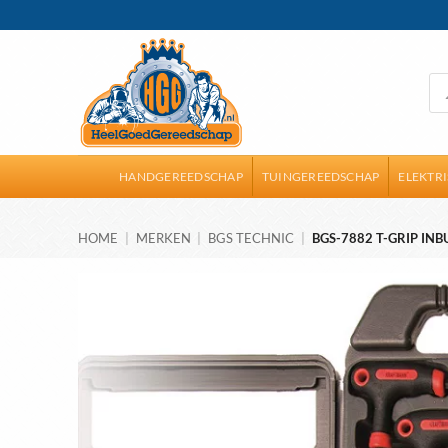
Ga
naar
inhoud
Pro
zoe
HANDGEREEDSCHAP
TUINGEREEDSCHAP
ELEKTR
HOME
|
MERKEN
|
BGS TECHNIC
|
BGS-7882 T-GRIP INB