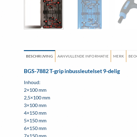
BESCHRIJVING
AANVULLENDE INFORMATIE
MERK
BEO
BGS-7882 T-grip inbussleutelset 9-delig
Inhoud:
2×100 mm
2,5×100 mm
3×100 mm
4×150 mm
5×150 mm
6×150 mm
7×150 mm