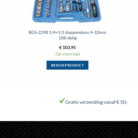
BGS-2298 1/4+1/2 doppendoos 4-32mm
108-delig
€
103,95
Op voorraad
BEKIJK PRODUCT
Dit
product
heeft
meerdere
variaties.
Gratis verzending vanaf € 50,-
Deze
optie
kan
gekozen
worden