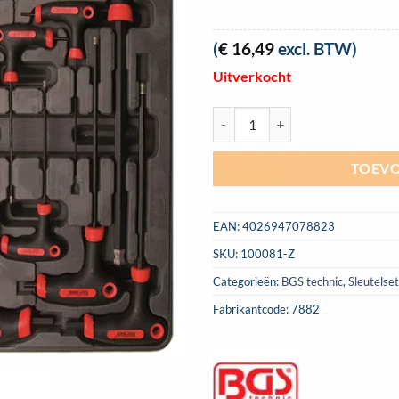
(
€
16,49
excl. BTW)
Uitverkocht
BGS-7882 T-grip inbussleutelset 9
TOEVO
EAN:
4026947078823
SKU:
100081-Z
Categorieën:
BGS technic
,
Sleutelse
Fabrikantcode: 7882