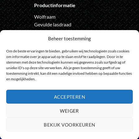
Productinformatie
Wolfraam
Gevulde lasdraad
Automatische lashelm
Beheer toestemming
Onze nieuwsbrief
Om de beste ervaringen te bieden, gebruiken wij technologieën zoals cookies
om informatie over je apparaat op te slaan en/of te raadplegen. Door in te
Meld je aan voor de nieuwsbrief
stemmen met deze technologieën kunnen wij gegevens zoals surfgedrag of
en loop geen actie meer mis
unieke ID's op deze site verwerken. Als je geen toestemming geeft of uw
toestemming intrekt, kan dit een nadelige invloed hebben op bepaalde functies
en mogelijkheden.
ACCEPTEREN
Bank
IDeal
Bancontact
GiroPay
Sofort
Visa
Mast
WEIGER
Transfer
Maestro
BEKIJK VOORKEUREN
© 2009 - 2026
HeelGoedGereedschap