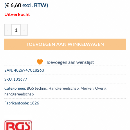
(
€
6,60
excl. BTW)
Uitverkocht
Branstofleidingklem diameter 15 mm BGS 1826 aantal
TOEVOEGEN AAN WINKELWAGEN
Toevoegen aan wenslijst
EAN:
4026947018263
SKU:
101677
Categorieën:
BGS technic
,
Handgereedschap
,
Merken
,
Overig
handgereedschap
Fabrikantcode: 1826