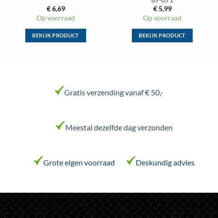
€
6,69
€
5,99
Op voorraad
Op voorraad
BEKIJK PRODUCT
BEKIJK PRODUCT
Dit
Dit
product
product
heeft
heeft
meerdere
meerdere
variaties.
variaties.
Gratis verzending vanaf € 50,-
Deze
Deze
optie
optie
kan
kan
Meestal dezelfde dag verzonden
gekozen
gekozen
worden
worden
op
op
de
de
Grote eigen voorraad
Deskundig advies
productpagina
productpagina