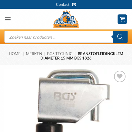
Ga
Contact
naar
inhoud
Producten
zoeken
HOME
|
MERKEN
|
BGS TECHNIC
|
BRANSTOFLEIDINGKLEM
DIAMETER 15 MM BGS 1826
Toevoegen
aan
wenslijst