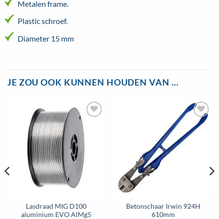
Metalen frame.
Plastic schroef.
Diameter 15 mm
JE ZOU OOK KUNNEN HOUDEN VAN …
Toevoegen
Toevoegen
aan
aan
wenslijst
wenslijst
Lasdraad MIG D100
Betonschaar Irwin 924H
aluminium EVO AlMg5
610mm