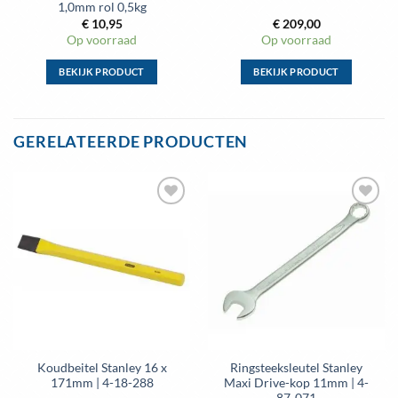
1,0mm rol 0,5kg
€
10,95
€
209,00
Op voorraad
Op voorraad
BEKIJK PRODUCT
BEKIJK PRODUCT
Dit
Dit
product
product
heeft
heeft
GERELATEERDE PRODUCTEN
meerdere
meerdere
variaties.
variaties.
Deze
Deze
optie
optie
Toevoegen
Toevoegen
kan
kan
aan
aan
gekozen
gekozen
wenslijst
wenslijst
worden
worden
op
op
de
de
productpagina
productpagina
Koudbeitel Stanley 16 x
Ringsteeksleutel Stanley
171mm | 4-18-288
Maxi Drive-kop 11mm | 4-
87-071