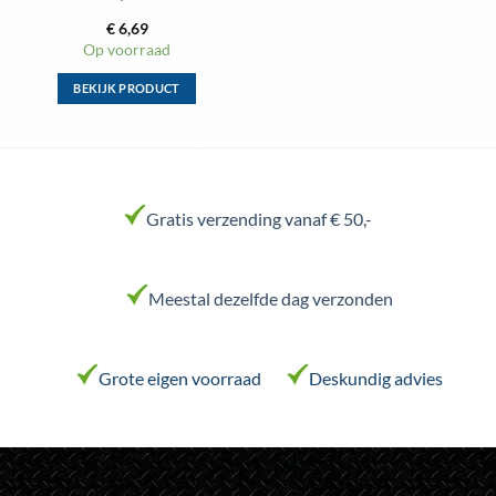
€
6,69
Op voorraad
BEKIJK PRODUCT
Dit
product
heeft
meerdere
variaties.
Gratis verzending vanaf € 50,-
Deze
optie
kan
Meestal dezelfde dag verzonden
gekozen
worden
op
de
Grote eigen voorraad
Deskundig advies
productpagina