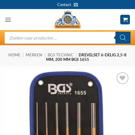
Ga
Contact
naar
inhoud
Producten
zoeken
HOME
|
MERKEN
|
BGS TECHNIC
|
DREVELSET 6-DELIG 2,5-8
MM, 200 MM BGS 1655