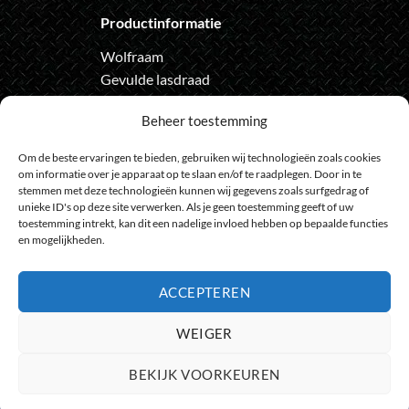
Productinformatie
Wolfraam
Gevulde lasdraad
Automatische lashelm
Beheer toestemming
Onze nieuwsbrief
Om de beste ervaringen te bieden, gebruiken wij technologieën zoals cookies
om informatie over je apparaat op te slaan en/of te raadplegen. Door in te
Meld je aan voor de nieuwsbrief
stemmen met deze technologieën kunnen wij gegevens zoals surfgedrag of
en loop geen actie meer mis
unieke ID's op deze site verwerken. Als je geen toestemming geeft of uw
toestemming intrekt, kan dit een nadelige invloed hebben op bepaalde functies
en mogelijkheden.
ACCEPTEREN
Bank
IDeal
Bancontact
GiroPay
Sofort
Visa
Mast
WEIGER
Transfer
Maestro
BEKIJK VOORKEUREN
© 2009 - 2026
HeelGoedGereedschap