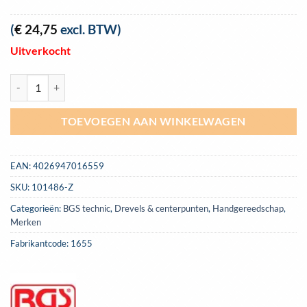
(
€
24,75
excl. BTW)
Uitverkocht
Drevelset 6-delig 2,5-8 mm, 200 mm BGS 1655 aantal
TOEVOEGEN AAN WINKELWAGEN
EAN:
4026947016559
SKU:
101486-Z
Categorieën:
BGS technic
,
Drevels & centerpunten
,
Handgereedschap
,
Merken
Fabrikantcode: 1655