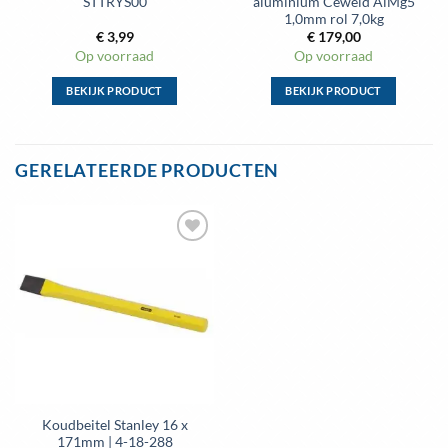
STTRYS00
aluminium Ceweld AlMg5
1,0mm rol 7,0kg
€
3,99
€
179,00
Op voorraad
Op voorraad
BEKIJK PRODUCT
BEKIJK PRODUCT
Dit
Dit
product
product
heeft
heeft
GERELATEERDE PRODUCTEN
meerdere
meerdere
variaties.
variaties.
Deze
Deze
optie
optie
kan
kan
gekozen
gekozen
worden
worden
op
op
de
de
productpagina
productpagina
Koudbeitel Stanley 16 x
171mm | 4-18-288