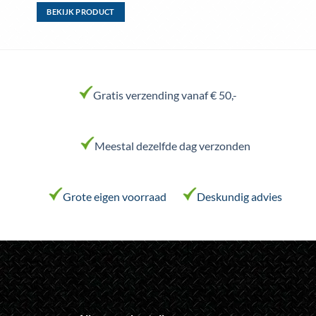
BEKIJK PRODUCT
Dit
product
heeft
meerdere
variaties.
Gratis verzending vanaf € 50,-
Deze
optie
kan
Meestal dezelfde dag verzonden
gekozen
worden
op
de
Grote eigen voorraad
Deskundig advies
productpagina