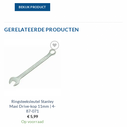
BEKIJK PRODUCT
Dit
product
heeft
GERELATEERDE PRODUCTEN
meerdere
variaties.
Deze
optie
kan
gekozen
worden
op
de
productpagina
Ringsteeksleutel Stanley
Maxi Drive-kop 11mm | 4-
87-071
€
5,99
Op voorraad