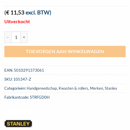
(
€
11,53
excl. BTW)
Uitverkocht
Dubbele verfroller handvat Stanley 300mm | STRFGD0H aantal
TOEVOEGEN AAN WINKELWAGEN
EAN:
5010291373061
SKU:
105347-Z
Categorieën:
Handgereedschap
,
Kwasten & rollers
,
Merken
,
Stanley
Fabrikantcode: STRFGD0H