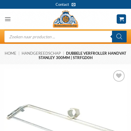
Ga
Contact
naar
inhoud
Producten
zoeken
HOME
|
HANDGEREEDSCHAP
|
DUBBELE VERFROLLER HANDVAT
STANLEY 300MM | STRFGD0H