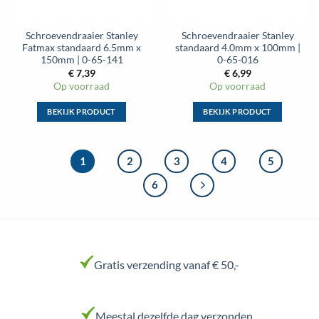
op
op
de
de
Schroevendraaier Stanley
Schroevendraaier Stanley
productpagina
productpagina
Fatmax standaard 6.5mm x
standaard 4.0mm x 100mm |
150mm | 0-65-141
0-65-016
€
7,39
€
6,99
Op voorraad
Op voorraad
BEKIJK PRODUCT
BEKIJK PRODUCT
Dit
Dit
product
product
heeft
heeft
1
2
3
4
5
meerdere
meerdere
6
variaties.
variaties.
Deze
Deze
optie
optie
kan
kan
gekozen
gekozen
worden
worden
Gratis verzending vanaf € 50,-
op
op
de
de
productpagina
productpagina
Meestal dezelfde dag verzonden