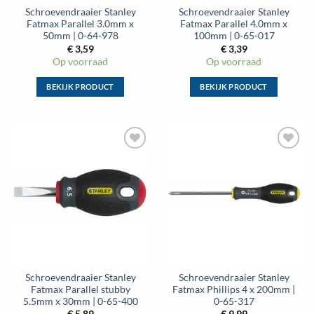
Schroevendraaier Stanley
Schroevendraaier Stanley
productpagina
productpagina
Fatmax Parallel 3.0mm x
Fatmax Parallel 4.0mm x
50mm | 0-64-978
100mm | 0-65-017
€
3,59
€
3,39
Op voorraad
Op voorraad
BEKIJK PRODUCT
BEKIJK PRODUCT
Dit
Dit
product
product
heeft
heeft
meerdere
meerdere
Toevoegen
Toevoegen
variaties.
variaties.
aan
aan
Deze
Deze
wenslijst
wenslijst
optie
optie
kan
kan
gekozen
gekozen
worden
worden
op
op
de
de
Schroevendraaier Stanley
Schroevendraaier Stanley
productpagina
productpagina
Fatmax Parallel stubby
Fatmax Phillips 4 x 200mm |
5.5mm x 30mm | 0-65-400
0-65-317