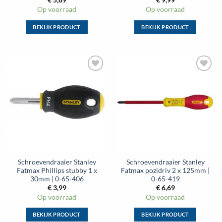
€
5,89
€
9,99
Op voorraad
Op voorraad
BEKIJK PRODUCT
BEKIJK PRODUCT
Dit
Dit
product
product
heeft
heeft
meerdere
meerdere
Toevoegen
Toevoegen
variaties.
variaties.
aan
aan
Deze
Deze
wenslijst
wenslijst
optie
optie
kan
kan
gekozen
gekozen
worden
worden
op
op
de
de
Schroevendraaier Stanley
Schroevendraaier Stanley
productpagina
productpagina
Fatmax Phillips stubby 1 x
Fatmax pozidriv 2 x 125mm |
30mm | 0-65-406
0-65-419
€
3,99
€
6,69
Op voorraad
Op voorraad
BEKIJK PRODUCT
BEKIJK PRODUCT