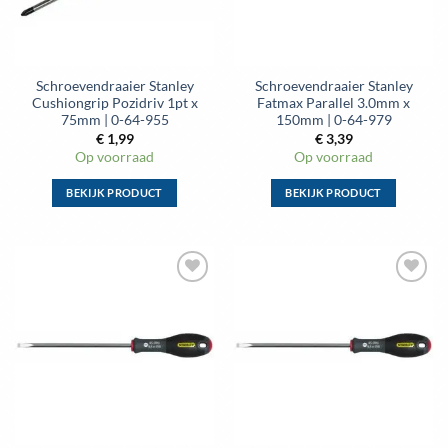
gekozen
gekozen
worden
worden
op
op
de
de
Schroevendraaier Stanley
Schroevendraaier Stanley
productpagina
productpagina
Cushiongrip Pozidriv 1pt x
Fatmax Parallel 3.0mm x
75mm | 0-64-955
150mm | 0-64-979
€
1,99
€
3,39
Op voorraad
Op voorraad
BEKIJK PRODUCT
BEKIJK PRODUCT
Dit
Dit
product
product
heeft
heeft
meerdere
meerdere
Toevoegen
Toevoegen
variaties.
variaties.
aan
aan
Deze
Deze
wenslijst
wenslijst
optie
optie
kan
kan
gekozen
gekozen
worden
worden
op
op
de
de