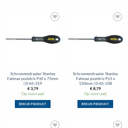
Dit
Dit
product
product
heeft
heeft
meerdere
meerdere
Toevoegen
Toevoegen
variaties.
variaties.
aan
aan
Deze
Deze
wenslijst
wenslijst
optie
optie
kan
kan
gekozen
gekozen
worden
worden
op
op
de
de
Schroevendraaier Stanley
Schroevendraaier Stanley
productpagina
productpagina
Fatmax pozidriv Pz0 x 75mm
Fatmax pozidriv Pz3 x
| 0-65-319
150mm | 0-65-338
€
3,79
€
8,79
Op voorraad
Op voorraad
BEKIJK PRODUCT
BEKIJK PRODUCT
Dit
Dit
product
product
heeft
heeft