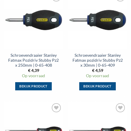
meerdere
meerdere
Toevoegen
Toevoegen
variaties.
variaties.
aan
aan
Deze
Deze
wenslijst
wenslijst
optie
optie
kan
kan
gekozen
gekozen
worden
worden
op
op
de
de
Schroevendraaier Stanley
Schroevendraaier Stanley
productpagina
productpagina
Fatmax Pozidriv Stubby Pz2
Fatmax pozidriv Stubby Pz2
x 250mm | 0-65-408
x 30mm | 0-65-409
€
4,39
€
4,59
Op voorraad
Op voorraad
BEKIJK PRODUCT
BEKIJK PRODUCT
Dit
Dit
product
product
heeft
heeft
meerdere
meerdere
Toevoegen
Toevoegen
variaties.
variaties.
aan
aan
Deze
Deze
wenslijst
wenslijst
optie
optie