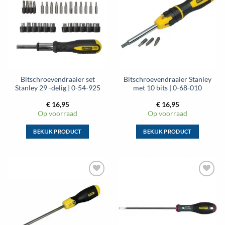
aan
aan
wenslijst
wenslijst
Bitschroevendraaier set
Bitschroevendraaier Stanley
Stanley 29 -delig | 0-54-925
met 10 bits | 0-68-010
€
16,95
€
16,95
Op voorraad
Op voorraad
BEKIJK PRODUCT
BEKIJK PRODUCT
Dit
Dit
product
product
heeft
heeft
meerdere
meerdere
Toevoegen
Toevoegen
variaties.
variaties.
aan
aan
Deze
Deze
wenslijst
wenslijst
optie
optie
kan
kan