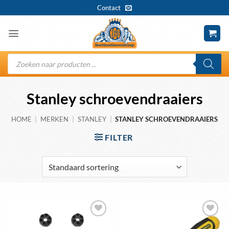
Ga
Contact
naar
inhoud
Producten
zoeken
Stanley schroevendraaiers
HOME
|
MERKEN
|
STANLEY
|
STANLEY SCHROEVENDRAAIERS
FILTER
Toevoegen
Toevoegen