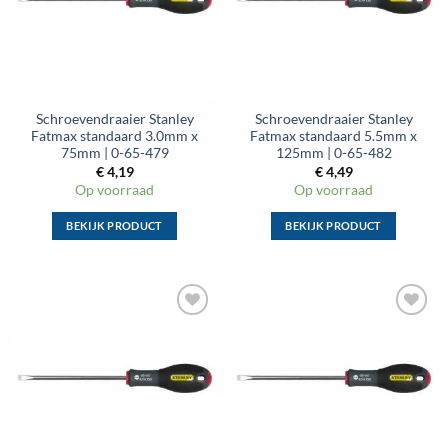
kan
kan
gekozen
gekozen
worden
worden
op
op
de
de
Schroevendraaier Stanley
Schroevendraaier Stanley
productpagina
productpagina
Fatmax standaard 3.0mm x
Fatmax standaard 5.5mm x
75mm | 0-65-479
125mm | 0-65-482
€
4,19
€
4,49
Op voorraad
Op voorraad
BEKIJK PRODUCT
BEKIJK PRODUCT
Dit
Dit
product
product
heeft
heeft
meerdere
meerdere
Toevoegen
Toevoegen
variaties.
variaties.
aan
aan
Deze
Deze
wenslijst
wenslijst
optie
optie
kan
kan
gekozen
gekozen
worden
worden