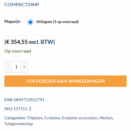
COMPACT24HP
Magazijn
Hillegom (3 op voorraad)
(
€
354,55
excl. BTW)
Op voorraad
Evolution Hulk trilplaat benzine 4 takt 2.4PK | Evolution COMPACT2
TOEVOEGEN AAN WINKELWAGEN
EAN:
0849713012791
SKU:
137151-Z
Categorieën:
Trilplaten
,
Evolution
,
Evolution accessoires
,
Merken
,
Tuingereedschap