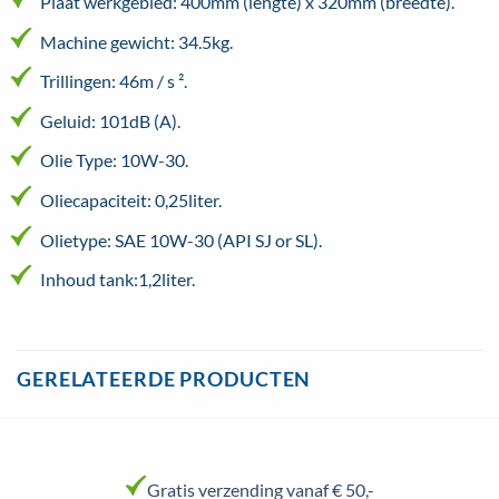
Plaat werkgebied: 400mm (lengte) x 320mm (breedte).
Machine gewicht: 34.5kg.
Trillingen: 46m / s ².
Geluid: 101dB (A).
Olie Type: 10W-30.
Oliecapaciteit: 0,25liter.
Olietype: SAE 10W-30 (API SJ or SL).
Inhoud tank:1,2liter.
GERELATEERDE PRODUCTEN
Gratis verzending vanaf € 50,-