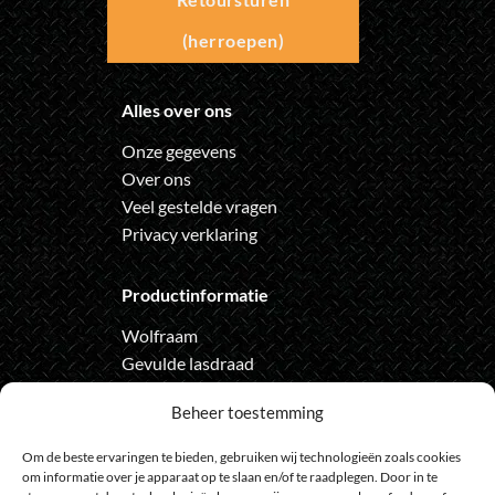
(herroepen)
Alles over ons
Onze gegevens
Over ons
Veel gestelde vragen
Privacy verklaring
Productinformatie
Wolfraam
Gevulde lasdraad
Automatische lashelm
Beheer toestemming
Onze nieuwsbrief
Om de beste ervaringen te bieden, gebruiken wij technologieën zoals cookies
om informatie over je apparaat op te slaan en/of te raadplegen. Door in te
Meld je aan voor de nieuwsbrief