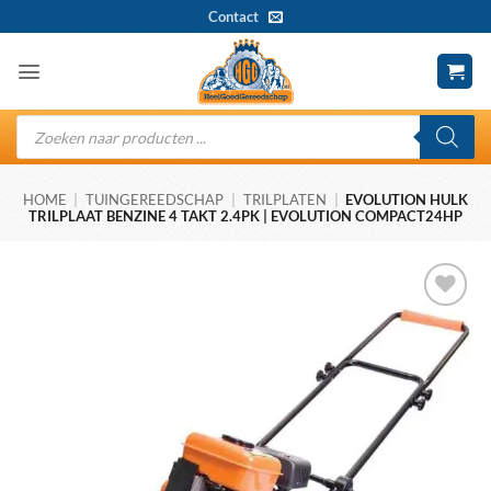
Ga
Contact
naar
inhoud
Producten
zoeken
HOME
|
TUINGEREEDSCHAP
|
TRILPLATEN
|
EVOLUTION HULK
TRILPLAAT BENZINE 4 TAKT 2.4PK | EVOLUTION COMPACT24HP