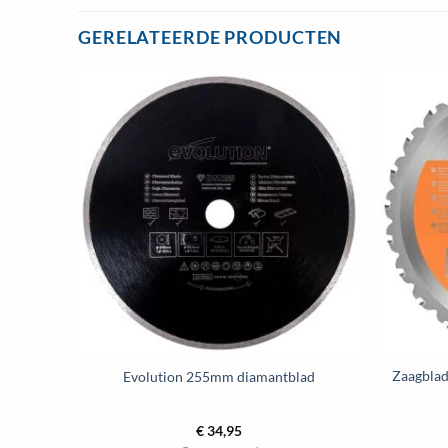
GERELATEERDE PRODUCTEN
evoegen
Toevoegen
aan
aan
enslijst
wenslijst
lzaag
Zaagblad
Evolution 255mm diamantblad
5CCS
€
34,95