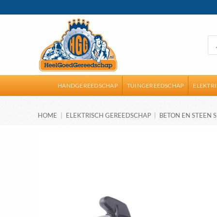
Ga
naar
inhoud
Pro
zoe
HANDGEREEDSCHAP
TUINGEREEDSCHAP
ELEKTR
HOME
|
ELEKTRISCH GEREEDSCHAP
|
BETON EN STEEN S