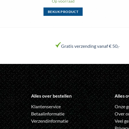
Op voorraad
BEKIJK PRODUCT
Dit
product
heeft
meerdere
variaties.
Gratis verzending vanaf € 50,-
Deze
optie
kan
gekozen
worden
op
de
Alles over bestellen
Alles o
a
productpagina
Klantenservice
Onze g
Betaalinformatie
Over o
Verzendinformatie
Veel ge
Privacy