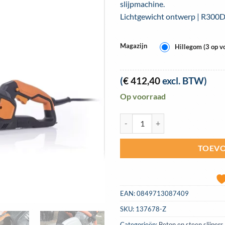
slijpmachine.
Lichtgewicht ontwerp | R300
Magazijn
Hillegom (3 op v
(
€
412,40
excl. BTW)
Op voorraad
Evolution steen doorslijpmachin
TOEVO
EAN:
0849713087409
SKU:
137678-Z
Categorieën:
Beton en steen slijpers