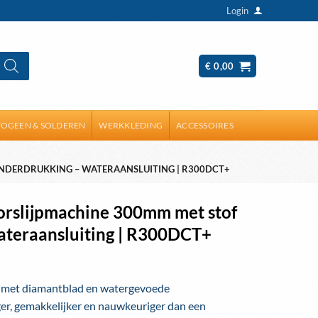
Login
€
0,00
OGEEN & SOLDEREN
WERKKLEDING
ACCESSOIRES
NDERDRUKKING – WATERAANSLUITING | R300DCT+
orslijpmachine 300mm met stof
ateraansluiting | R300DCT+
 met diamantblad en watergevoede
ger, gemakkelijker en nauwkeuriger dan een