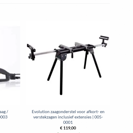
Toevoegen
Toevoegen
aan
aan
wenslijst
wenslijst
ag /
Evolution zaagonderstel voor afkort- en
0003
verstekzagen inclusief extensies | 005-
0001
€
119,00