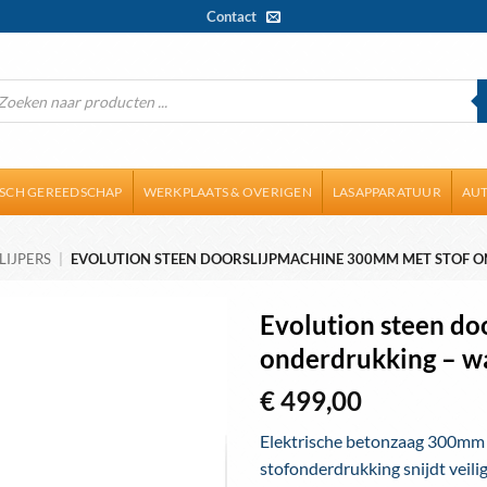
Contact
ducten
ken
ISCH GEREEDSCHAP
WERKPLAATS & OVERIGEN
LASAPPARATUUR
AUT
LIJPERS
|
EVOLUTION STEEN DOORSLIJPMACHINE 300MM MET STOF O
Evolution steen do
onderdrukking – w
Toevoegen
aan
€
499,00
wenslijst
Elektrische betonzaag 300mm
stofonderdrukking snijdt veili