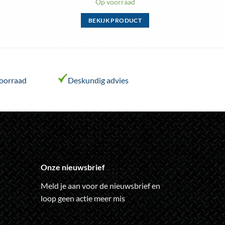
Op voorraad
BEKIJK PRODUCT
Dit
product
heeft
meerdere
variaties.
voorraad
Deskundig advies
Deze
optie
kan
gekozen
worden
op
de
Onze nieuwsbrief
ina
productpagina
Meld je aan voor de nieuwsbrief en
loop geen actie meer mis