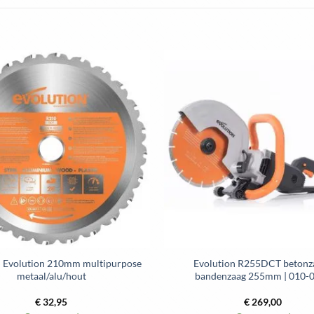
Toevoegen
aan
wenslijst
 Evolution 210mm multipurpose
Evolution R255DCT betonza
metaal/alu/hout
bandenzaag 255mm | 010-
€
32,95
€
269,00