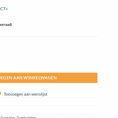
DCT+
oorraad)
e 300mm met stof onderdrukking - wateraansluiting | R300DCT+ aantal
EGEN AAN WINKELWAGEN
Toevoegen aan wenslijst
,
Evolution
,
Tegelsnijders