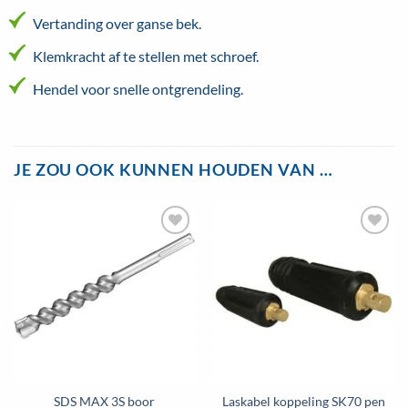
Vertanding over ganse bek.
Klemkracht af te stellen met schroef.
Hendel voor snelle ontgrendeling.
JE ZOU OOK KUNNEN HOUDEN VAN …
Toevoegen
Toevoegen
aan
aan
wenslijst
wenslijst
SDS MAX 3S boor
Laskabel koppeling SK70 pen