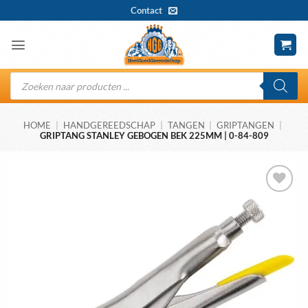
Ga
Contact
naar
inhoud
Producten
zoeken
HOME
|
HANDGEREEDSCHAP
|
TANGEN
|
GRIPTANGEN
|
GRIPTANG STANLEY GEBOGEN BEK 225MM | 0-84-809
Toevoegen
aan
wenslijst