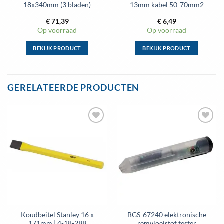
18x340mm (3 bladen)
13mm kabel 50-70mm2
€
71,39
€
6,49
Op voorraad
Op voorraad
BEKIJK PRODUCT
BEKIJK PRODUCT
Dit
Dit
product
product
heeft
heeft
GERELATEERDE PRODUCTEN
meerdere
meerdere
variaties.
variaties.
Deze
Deze
optie
optie
Toevoegen
Toevoegen
kan
kan
aan
aan
gekozen
gekozen
wenslijst
wenslijst
worden
worden
op
op
de
de
productpagina
productpagina
Koudbeitel Stanley 16 x
BGS-67240 elektronische
171mm | 4-18-288
remvloeistof tester