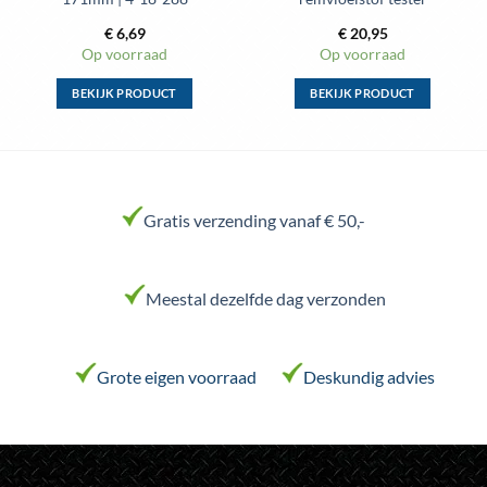
€
6,69
€
20,95
Op voorraad
Op voorraad
BEKIJK PRODUCT
BEKIJK PRODUCT
Dit
Dit
product
product
heeft
heeft
meerdere
meerdere
variaties.
variaties.
Gratis verzending vanaf € 50,-
Deze
Deze
optie
optie
kan
kan
Meestal dezelfde dag verzonden
gekozen
gekozen
worden
worden
op
op
de
de
Grote eigen voorraad
Deskundig advies
productpagina
productpagina