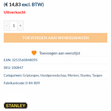
(
€
14,83
excl. BTW)
Uitverkocht
Griptang Stanley gebogen bek 225mm | 0-84-809 aantal
TOEVOEGEN AAN WINKELWAGEN
Toevoegen aan wenslijst
EAN:
3253560848095
SKU:
100847
Categorieën:
Griptangen
,
Handgereedschap
,
Merken
,
Stanley
,
Tangen
Fabrikantcode: 0-84-809