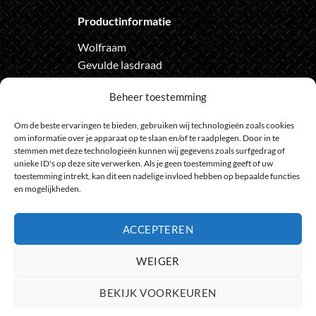
Productinformatie
Wolfraam
Gevulde lasdraad
Automatische lashelm
Beheer toestemming
Onze nieuwsbrief
Om de beste ervaringen te bieden, gebruiken wij technologieën zoals cookies
om informatie over je apparaat op te slaan en/of te raadplegen. Door in te
Meld je aan voor de nieuwsbrief
stemmen met deze technologieën kunnen wij gegevens zoals surfgedrag of
unieke ID's op deze site verwerken. Als je geen toestemming geeft of uw
en loop geen actie meer mis
toestemming intrekt, kan dit een nadelige invloed hebben op bepaalde functies
en mogelijkheden.
ACCEPTEREN
Bank
IDeal
Bancontact
GiroPay
Sofort
Visa
Mast
WEIGER
Transfer
Maestro
BEKIJK VOORKEUREN
© 2009 - 2026
HeelGoedGereedschap