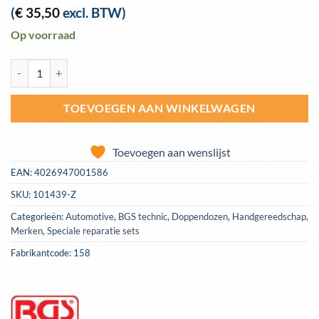
(
€
35,50
excl. BTW)
Op voorraad
Olie aftap pluggen reparatieset, M17x1.5 BGS 158 aantal
TOEVOEGEN AAN WINKELWAGEN
Toevoegen aan wenslijst
EAN:
4026947001586
SKU:
101439-Z
Categorieën:
Automotive
,
BGS technic
,
Doppendozen
,
Handgereedschap
,
Merken
,
Speciale reparatie sets
Fabrikantcode: 158