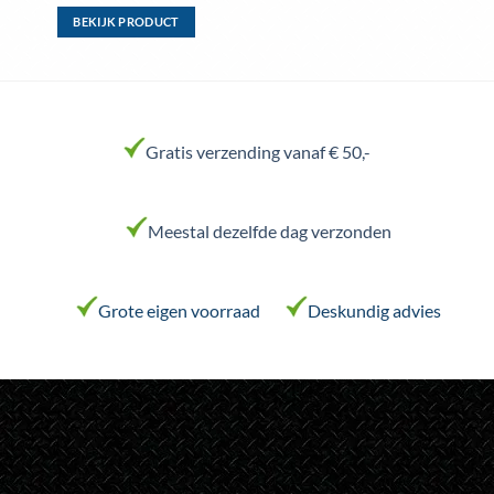
BEKIJK PRODUCT
Dit
product
heeft
meerdere
variaties.
Gratis verzending vanaf € 50,-
Deze
optie
kan
Meestal dezelfde dag verzonden
gekozen
worden
op
de
Grote eigen voorraad
Deskundig advies
productpagina