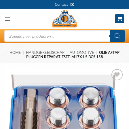
Ga
Contact
naar
inhoud
Producten
zoeken
HOME
|
HANDGEREEDSCHAP
|
AUTOMOTIVE
|
OLIE AFTAP
PLUGGEN REPARATIESET, M17X1.5 BGS 158
Toevoegen
aan
wenslijst