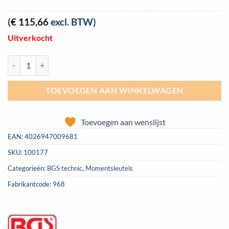
(
€
115,66
excl. BTW)
Uitverkocht
BGS-968 3/4 momentsleutel profi 100-500NM aantal
TOEVOEGEN AAN WINKELWAGEN
Toevoegen aan wenslijst
EAN:
4026947009681
SKU:
100177
Categorieën:
BGS technic
,
Momentsleutels
Fabrikantcode: 968