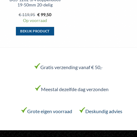
19-50mm 20-delig
Oorspronkelijke
Huidige
€
119,95
€
99,50
prijs
prijs
Op voorraad
was:
is:
€ 119,95.
€ 99,50.
BEKIJK PRODUCT
Dit
product
heeft
meerdere
variaties.
Gratis verzending vanaf € 50,-
Deze
optie
kan
Meestal dezelfde dag verzonden
gekozen
worden
op
de
Grote eigen voorraad
Deskundig advies
productpagina