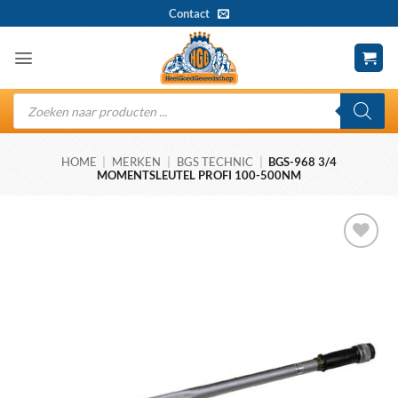
Ga
Contact
naar
inhoud
Producten
zoeken
HOME
|
MERKEN
|
BGS TECHNIC
|
BGS-968 3/4
MOMENTSLEUTEL PROFI 100-500NM
Toevoegen
aan
wenslijst