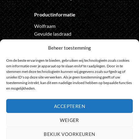
Productinformatie
Wolfraam
Gevulde lasdraad
Automatische lashelm
Beheer toestemming
Onze nieuwsbrief
Om de beste ervaringen te bieden, gebruiken wij technologieën zoals cookies
om informatie over je apparaat op te slaan en/of te raadplegen. Door in te
Meld je aan voor de nieuwsbrief
stemmen met deze technologieën kunnen wij gegevens zoals surfgedrag of
en loop geen actie meer mis
unieke ID's op deze site verwerken. Als je geen toestemming geeft of uw
toestemming intrekt, kan dit een nadelige invloed hebben op bepaalde functies
en mogelijkheden.
ACCEPTEREN
Bank
IDeal
Bancontact
GiroPay
Sofort
Visa
Mast
WEIGER
Transfer
Maestro
BEKIJK VOORKEUREN