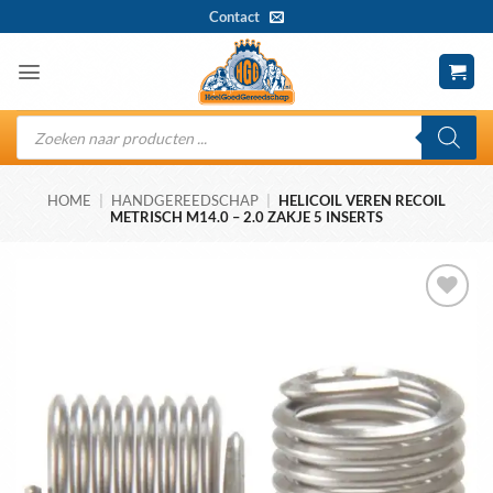
Ga
Contact
naar
inhoud
Producten
zoeken
HOME
|
HANDGEREEDSCHAP
|
HELICOIL VEREN RECOIL
METRISCH M14.0 – 2.0 ZAKJE 5 INSERTS
Toevoegen
aan
wenslijst