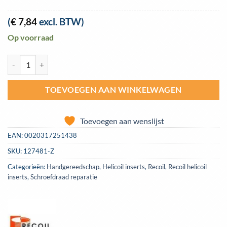
(
€
7,84
excl. BTW)
Op voorraad
Helicoil veren Recoil metrisch M14.0 - 2.0 zakje 5 inserts aantal
TOEVOEGEN AAN WINKELWAGEN
Toevoegen aan wenslijst
EAN:
0020317251438
SKU:
127481-Z
Categorieën:
Handgereedschap
,
Helicoil inserts
,
Recoil
,
Recoil helicoil
inserts
,
Schroefdraad reparatie