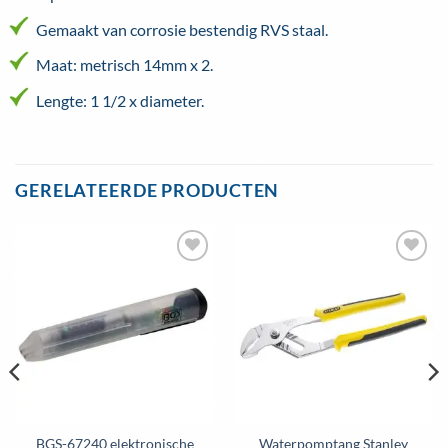
Gemaakt van corrosie bestendig RVS staal.
Maat: metrisch 14mm x 2.
Lengte: 1 1/2 x diameter.
GERELATEERDE PRODUCTEN
Toevoegen
Toevoegen
aan
aan
wenslijst
wenslijst
BGS-67240 elektronische
Waterpomptang Stanley