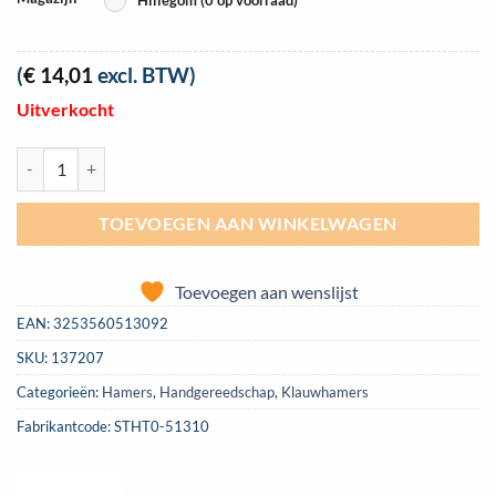
(
€
14,01
excl. BTW)
Uitverkocht
Klauwhamer Stanley glasvezel steel 450gr | STHT0-51309 aantal
TOEVOEGEN AAN WINKELWAGEN
Toevoegen aan wenslijst
EAN:
3253560513092
SKU:
137207
Categorieën:
Hamers
,
Handgereedschap
,
Klauwhamers
Fabrikantcode: STHT0-51310