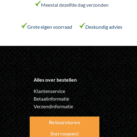
Meestal dezelfde dag verzonden
gekozen
gekozen
worden
worden
op
op
de
de
Grote eigen voorraad
Deskundig advies
productpagina
productpagina
Alles over bestellen
Klantenservice
Betaalinformatie
Verzendinformatie
Retoursturen
(herroepen)