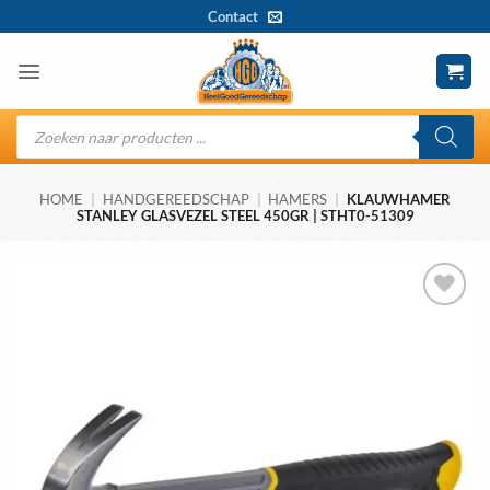
Ga
Contact
naar
inhoud
Producten
zoeken
HOME
|
HANDGEREEDSCHAP
|
HAMERS
|
KLAUWHAMER
STANLEY GLASVEZEL STEEL 450GR | STHT0-51309
Toevoegen
aan
wenslijst