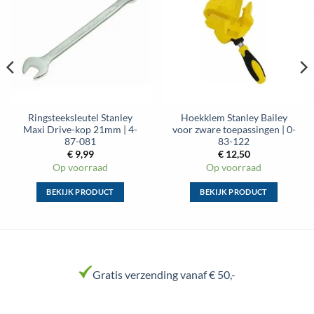
aan
aan
wenslijst
wenslijst
Ringsteeksleutel Stanley
Hoekklem Stanley Bailey
Maxi Drive-kop 21mm | 4-
voor zware toepassingen | 0-
87-081
83-122
€
9,99
€
12,50
Op voorraad
Op voorraad
BEKIJK PRODUCT
BEKIJK PRODUCT
Dit
Dit
product
product
heeft
heeft
meerdere
meerdere
variaties.
variaties.
Gratis verzending vanaf € 50,-
Deze
Deze
optie
optie
kan
kan