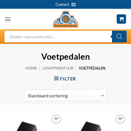
Ga
Contact
naar
inhoud
Producten
zoeken
Voetpedalen
HOME
|
LASAPPARATUUR
|
VOETPEDALEN
FILTER
Toevoegen
Toevoegen