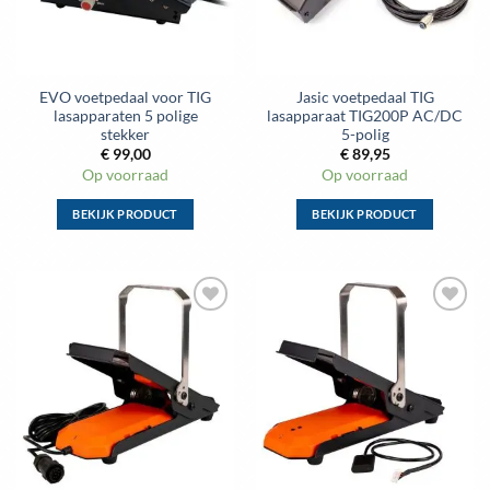
gekozen
gekozen
worden
worden
op
op
de
de
EVO voetpedaal voor TIG
Jasic voetpedaal TIG
productpagina
productpagina
lasapparaten 5 polige
lasapparaat TIG200P AC/DC
stekker
5-polig
€
99,00
€
89,95
Op voorraad
Op voorraad
BEKIJK PRODUCT
BEKIJK PRODUCT
Dit
Dit
product
product
heeft
heeft
meerdere
meerdere
Toevoegen
Toevoegen
variaties.
variaties.
aan
aan
Deze
Deze
wenslijst
wenslijst
optie
optie
kan
kan
gekozen
gekozen
worden
worden
op
op