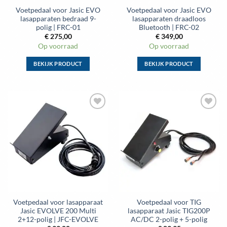
de
de
Voetpedaal voor Jasic EVO
Voetpedaal voor Jasic EVO
productpagina
productpagina
lasapparaten bedraad 9-
lasapparaten draadloos
polig | FRC-01
Bluetooth | FRC-02
€
275,00
€
349,00
Op voorraad
Op voorraad
BEKIJK PRODUCT
BEKIJK PRODUCT
Dit
Dit
product
product
heeft
heeft
meerdere
meerdere
Toevoegen
Toevoegen
variaties.
variaties.
aan
aan
Deze
Deze
wenslijst
wenslijst
optie
optie
kan
kan
gekozen
gekozen
worden
worden
op
op
de
de
Voetpedaal voor lasapparaat
Voetpedaal voor TIG
productpagina
productpagina
Jasic EVOLVE 200 Multi
lasapparaat Jasic TIG200P
2+12-polig | JFC-EVOLVE
AC/DC 2-polig + 5-polig