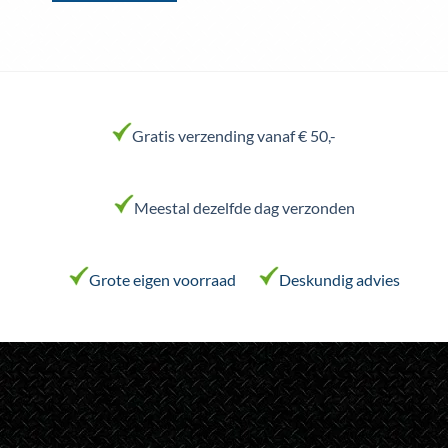
Dit
product
heeft
meerdere
variaties.
Deze
Gratis verzending vanaf € 50,-
optie
kan
gekozen
worden
Meestal dezelfde dag verzonden
op
de
productpagina
Grote eigen voorraad
Deskundig advies