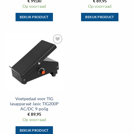
€
99,00
€
89,95
Op voorraad
Op voorraad
BEKIJK PRODUCT
BEKIJK PRODUCT
Dit
Dit
product
product
heeft
heeft
meerdere
meerdere
Toevoegen
variaties.
variaties.
aan
Deze
Deze
wenslijst
optie
optie
kan
kan
gekozen
gekozen
worden
worden
op
op
de
de
Voetpedaal voor TIG
productpagina
productpagina
lasapparaat Jasic TIG200P
AC/DC 9-polig
€
89,95
Op voorraad
BEKIJK PRODUCT