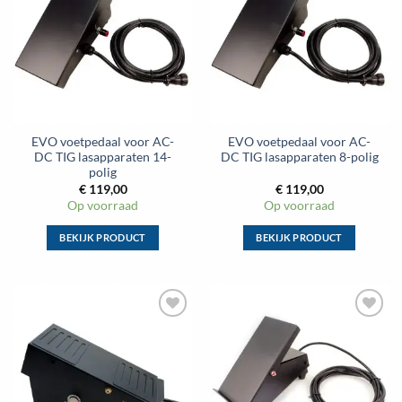
aan
aan
wenslijst
wenslijst
EVO voetpedaal voor AC-
EVO voetpedaal voor AC-
DC TIG lasapparaten 14-
DC TIG lasapparaten 8-polig
polig
€
119,00
€
119,00
Op voorraad
Op voorraad
BEKIJK PRODUCT
BEKIJK PRODUCT
Dit
Dit
product
product
heeft
heeft
meerdere
meerdere
Toevoegen
Toevoegen
variaties.
variaties.
aan
aan
Deze
Deze
wenslijst
wenslijst
optie
optie
kan
kan