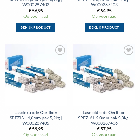
W000287402
W000287403
€
56,95
€
54,95
Op voorraad
Op voorraad
BEKIJK PRODUCT
BEKIJK PRODUCT
Dit
Dit
product
product
heeft
heeft
meerdere
meerdere
Toevoegen
Toevoegen
variaties.
variaties.
aan
aan
Deze
Deze
wenslijst
wenslijst
optie
optie
kan
kan
gekozen
gekozen
worden
worden
op
op
de
de
Laselektrode Oerlikon
Laselektrode Oerlikon
productpagina
productpagina
SPEZIAL 4,0mm pak 5,2kg |
SPEZIAL 5,0mm pak 5,0kg |
W000287405
W000287406
€
59,95
€
57,95
Op voorraad
Op voorraad