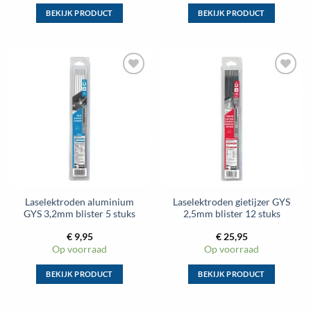
BEKIJK PRODUCT
BEKIJK PRODUCT
Dit
Dit
product
product
heeft
heeft
meerdere
meerdere
Toevoegen
Toevoegen
variaties.
variaties.
aan
aan
Deze
Deze
wenslijst
wenslijst
optie
optie
kan
kan
gekozen
gekozen
worden
worden
op
op
de
de
Laselektroden aluminium
Laselektroden gietijzer GYS
productpagina
productpagina
GYS 3,2mm blister 5 stuks
2,5mm blister 12 stuks
€
9,95
€
25,95
Op voorraad
Op voorraad
BEKIJK PRODUCT
BEKIJK PRODUCT
Dit
Dit
product
product