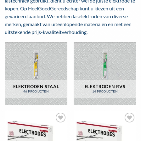
lastechniek gebruikt, dient u echter wel de juiste elektrode te
kopen. Op HeelGoedGereedschap kunt u kiezen uit een
gevarieerd aanbod. We hebben laselektroden van diverse
merken, gemaakt van uiteenlopende materialen en met een
uitstekende prijs-kwaliteitverhouding.
ELEKTRODEN STAAL
ELEKTRODEN RVS
46 PRODUCTEN
14 PRODUCTEN
Toevoegen
Toevoegen
aan
aan
wenslijst
wenslijst