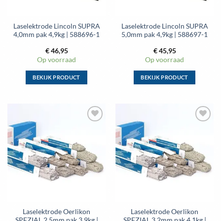
op
op
de
de
Laselektrode Lincoln SUPRA
Laselektrode Lincoln SUPRA
productpagina
productpagina
4,0mm pak 4,9kg | 588696-1
5,0mm pak 4,9kg | 588697-1
€
46,95
€
45,95
Op voorraad
Op voorraad
BEKIJK PRODUCT
BEKIJK PRODUCT
Dit
Dit
product
product
heeft
heeft
meerdere
meerdere
Toevoegen
Toevoegen
variaties.
variaties.
aan
aan
Deze
Deze
wenslijst
wenslijst
optie
optie
kan
kan
gekozen
gekozen
worden
worden
op
op
de
de
Laselektrode Oerlikon
Laselektrode Oerlikon
productpagina
productpagina
SPEZIAL 2,5mm pak 3,9kg |
SPEZIAL 3,2mm pak 4,1kg |