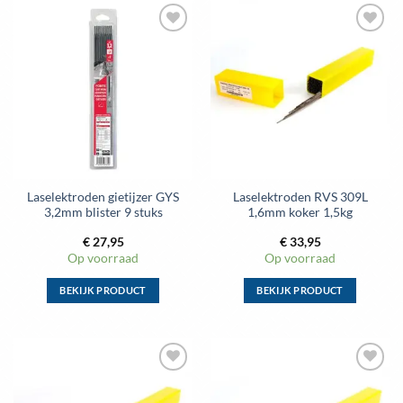
heeft
heeft
meerdere
meerdere
Toevoegen
Toevoegen
variaties.
variaties.
aan
aan
Deze
Deze
wenslijst
wenslijst
optie
optie
kan
kan
gekozen
gekozen
worden
worden
op
op
de
de
Laselektroden gietijzer GYS
Laselektroden RVS 309L
productpagina
productpagina
3,2mm blister 9 stuks
1,6mm koker 1,5kg
€
27,95
€
33,95
Op voorraad
Op voorraad
BEKIJK PRODUCT
BEKIJK PRODUCT
Dit
Dit
product
product
heeft
heeft
meerdere
meerdere
Toevoegen
Toevoegen
variaties.
variaties.
aan
aan