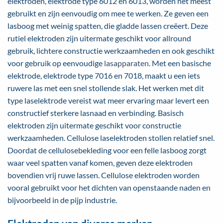
elektroden, elektrode type 6012 en 6013, worden het meest
gebruikt en zijn eenvoudig om mee te werken. Ze geven een
lasboog met weinig spatten, die gladde lassen creëert. Deze
rutiel elektroden zijn uitermate geschikt voor allround
gebruik, lichtere constructie werkzaamheden en ook geschikt
voor gebruik op eenvoudige
lasapparaten
. Met een basische
elektrode, elektrode type 7016 en 7018, maakt u een iets
ruwere las met een snel stollende slak. Het werken met dit
type laselektrode vereist wat meer ervaring maar levert een
constructief sterkere lasnaad en verbinding. Basisch
elektroden zijn uitermate geschikt voor constructie
werkzaamheden. Cellulose laselektroden stollen relatief snel.
Doordat de cellulosebekleding voor een felle lasboog zorgt
waar veel spatten vanaf komen, geven deze elektroden
bovendien vrij ruwe lassen. Cellulose elektroden worden
vooral gebruikt voor het dichten van openstaande naden en
bijvoorbeeld in de pijp industrie.