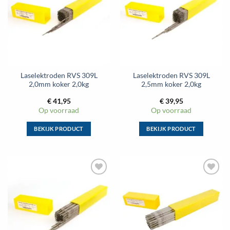
Deze
Deze
wenslijst
wenslijst
optie
optie
kan
kan
gekozen
gekozen
worden
worden
op
op
de
de
Laselektroden RVS 309L
Laselektroden RVS 309L
productpagina
productpagina
2,0mm koker 2,0kg
2,5mm koker 2,0kg
€
41,95
€
39,95
Op voorraad
Op voorraad
BEKIJK PRODUCT
BEKIJK PRODUCT
Dit
Dit
product
product
heeft
heeft
meerdere
meerdere
Toevoegen
Toevoegen
variaties.
variaties.
aan
aan
Deze
Deze
wenslijst
wenslijst
optie
optie
kan
kan
gekozen
gekozen