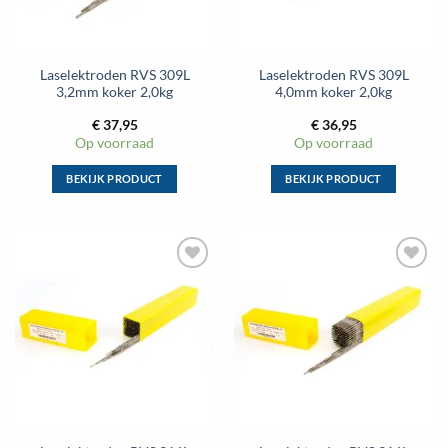
worden
worden
op
op
de
de
Laselektroden RVS 309L
Laselektroden RVS 309L
productpagina
productpagina
3,2mm koker 2,0kg
4,0mm koker 2,0kg
€
37,95
€
36,95
Op voorraad
Op voorraad
BEKIJK PRODUCT
BEKIJK PRODUCT
Dit
Dit
product
product
heeft
heeft
meerdere
meerdere
Toevoegen
Toevoegen
variaties.
variaties.
aan
aan
Deze
Deze
wenslijst
wenslijst
optie
optie
kan
kan
gekozen
gekozen
worden
worden
op
op
de
de