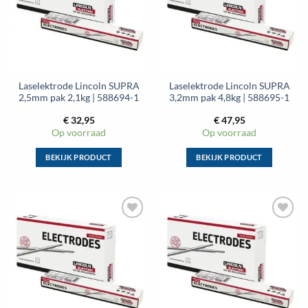
Laselektrode Lincoln SUPRA
Laselektrode Lincoln SUPRA
2,5mm pak 2,1kg | 588694-1
3,2mm pak 4,8kg | 588695-1
€
32,95
€
47,95
Op voorraad
Op voorraad
BEKIJK PRODUCT
BEKIJK PRODUCT
Dit
Dit
product
product
heeft
heeft
meerdere
meerdere
Toevoegen
Toevoegen
variaties.
variaties.
aan
aan
Deze
Deze
wenslijst
wenslijst
optie
optie
kan
kan
gekozen
gekozen
worden
worden