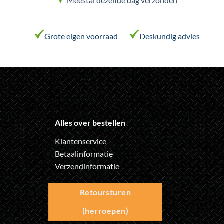
Meestal dezelfde dag verzonden
Grote eigen voorraad
Deskundig advies
Alles over bestellen
Klantenservice
Betaalinformatie
Verzendinformatie
Retoursturen
(herroepen)