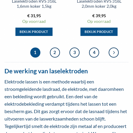
Laselektroden RVS 316L
Laselektroden RVS 316L
productpagina
productpagina
1,6mm koker 1,5kg
2,0mm koker 2,0kg
€
31,95
€
39,95
Op voorraad
Op voorraad
BEKIJK PRODUCT
BEKIJK PRODUCT
Dit
Dit
product
product
heeft
heeft
1
2
3
4
meerdere
meerdere
variaties.
variaties.
De werking van laselektroden
Deze
Deze
optie
optie
Elektrode lassen is een methode waarbij een
kan
kan
stroomgeleidende lasdraad, de elektrode, met daaromheen
gekozen
gekozen
worden
worden
een bekleding wordt gebruikt. Een deel van de
op
op
elektrodebekleding verdampt tijdens het lassen tot een
de
de
bescherm gas. Dit gas zorgt ervoor dat de lasnaad tijdens het
productpagina
productpagina
uitvoeren van de laswerkzaamheden schoon blijft.
Tegelijkertijd smelt de elektrode zijn metaal af en produceert