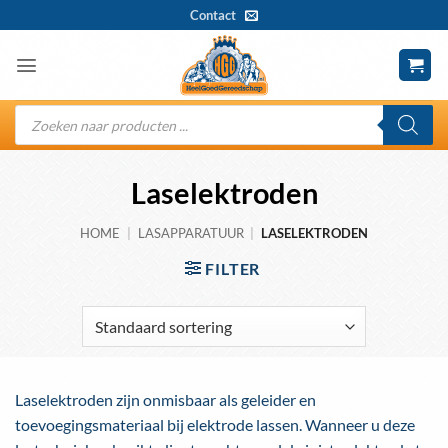
Ga
Contact
naar
inhoud
Producten
zoeken
Laselektroden
HOME
|
LASAPPARATUUR
|
LASELEKTRODEN
FILTER
Laselektroden zijn onmisbaar als geleider en
toevoegingsmateriaal bij elektrode lassen. Wanneer u deze