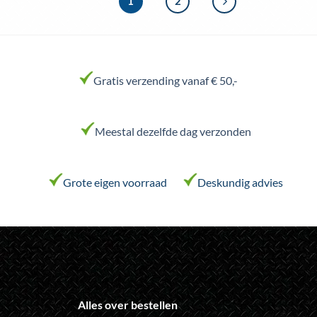
1
2
meerdere
variaties.
Deze
optie
kan
Gratis verzending vanaf € 50,-
gekozen
worden
op
Meestal dezelfde dag verzonden
de
productpagina
Grote eigen voorraad
Deskundig advies
Alles over bestellen