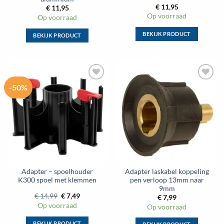
€
11,95
€
11,95
Op voorraad
Op voorraad
BEKIJK PRODUCT
BEKIJK PRODUCT
Dit
Dit
product
product
heeft
heeft
meerdere
meerdere
-50%
Toevoegen
Toevoegen
variaties.
variaties.
aan
aan
Deze
Deze
wenslijst
wenslijst
optie
optie
kan
kan
gekozen
gekozen
worden
worden
op
op
de
de
Adapter – spoelhouder
Adapter laskabel koppeling
productpagina
productpagina
K300 spoel met klemmen
pen verloop 13mm naar
9mm
Oorspronkelijke
Huidige
€
14,99
€
7,49
€
7,99
prijs
prijs
Op voorraad
Op voorraad
was:
is:
€ 14,99.
€ 7,49.
BEKIJK PRODUCT