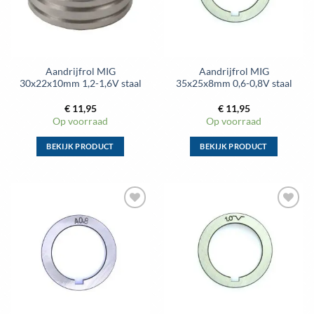
gekozen
gekozen
worden
worden
op
op
de
de
Aandrijfrol MIG
Aandrijfrol MIG
productpagina
productpagina
30x22x10mm 1,2-1,6V staal
35x25x8mm 0,6-0,8V staal
€
11,95
€
11,95
Op voorraad
Op voorraad
BEKIJK PRODUCT
BEKIJK PRODUCT
Dit
Dit
product
product
heeft
heeft
meerdere
meerdere
Toevoegen
Toevoegen
variaties.
variaties.
aan
aan
Deze
Deze
wenslijst
wenslijst
optie
optie
kan
kan
gekozen
gekozen
worden
worden
op
op