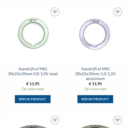
product
product
heeft
heeft
meerdere
meerdere
Toevoegen
Toevoegen
variaties.
variaties.
aan
aan
Deze
Deze
wenslijst
wenslijst
optie
optie
kan
kan
gekozen
gekozen
worden
worden
op
op
de
de
Aandrijfrol MIG
Aandrijfrol MIG
productpagina
productpagina
30x22x10mm 0,8-1,0V staal
30x22x10mm 1,0-1,2U
aluminium
€
11,95
€
11,95
Op voorraad
Op voorraad
BEKIJK PRODUCT
BEKIJK PRODUCT
Dit
Dit
product
product
heeft
heeft
meerdere
meerdere