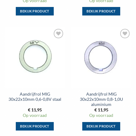
Op voorraad
Op voorraad
BEKIJK PRODUCT
BEKIJK PRODUCT
Dit
Dit
product
product
heeft
heeft
meerdere
meerdere
Toevoegen
Toevoegen
variaties.
variaties.
aan
aan
Deze
Deze
wenslijst
wenslijst
optie
optie
kan
kan
gekozen
gekozen
worden
worden
op
op
de
de
Aandrijfrol MIG
Aandrijfrol MIG
productpagina
productpagina
30x22x10mm 0,6-0,8V staal
30x22x10mm 0,8-1,0U
aluminium
€
11,95
€
11,95
Op voorraad
Op voorraad
BEKIJK PRODUCT
BEKIJK PRODUCT
Dit
Dit