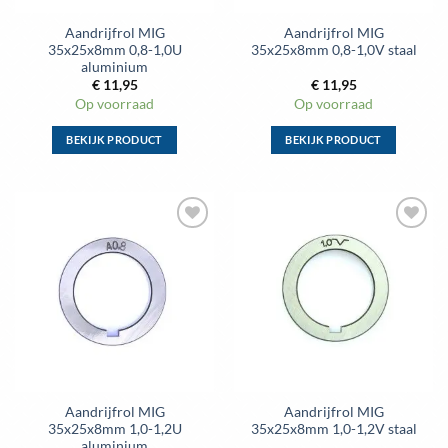
de
de
Aandrijfrol MIG
Aandrijfrol MIG
productpagina
productpagina
35x25x8mm 0,8-1,0U
35x25x8mm 0,8-1,0V staal
aluminium
€
11,95
€
11,95
Op voorraad
Op voorraad
BEKIJK PRODUCT
BEKIJK PRODUCT
Dit
Dit
product
product
heeft
heeft
meerdere
meerdere
Toevoegen
Toevoegen
variaties.
variaties.
aan
aan
Deze
Deze
wenslijst
wenslijst
optie
optie
kan
kan
gekozen
gekozen
worden
worden
op
op
de
de
Aandrijfrol MIG
Aandrijfrol MIG
productpagina
productpagina
35x25x8mm 1,0-1,2U
35x25x8mm 1,0-1,2V staal
aluminium