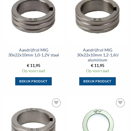
Toevoegen
Toevoegen
variaties.
variaties.
aan
aan
Deze
Deze
wenslijst
wenslijst
optie
optie
kan
kan
gekozen
gekozen
worden
worden
op
op
de
de
Aandrijfrol MIG
Aandrijfrol MIG
productpagina
productpagina
30x22x10mm 1,0-1,2V staal
30x22x10mm 1,2-1,6U
aluminium
€
11,95
€
11,95
Op voorraad
Op voorraad
BEKIJK PRODUCT
BEKIJK PRODUCT
Dit
Dit
product
product
heeft
heeft
meerdere
meerdere
Toevoegen
Toevoegen
variaties.
variaties.
aan
aan
Deze
Deze
wenslijst
wenslijst
optie
optie
kan
kan