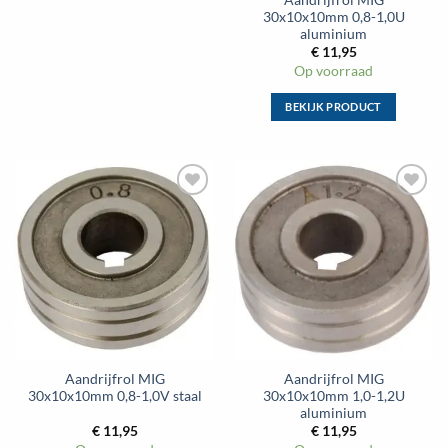
30x10x10mm 0,8-1,0U
aluminium
€
11,95
Op voorraad
BEKIJK PRODUCT
Dit
product
heeft
meerdere
Toevoegen
Toevoegen
variaties.
aan
aan
Deze
wenslijst
wenslijst
optie
kan
gekozen
worden
op
de
Aandrijfrol MIG
Aandrijfrol MIG
productpagina
30x10x10mm 0,8-1,0V staal
30x10x10mm 1,0-1,2U
aluminium
€
11,95
€
11,95