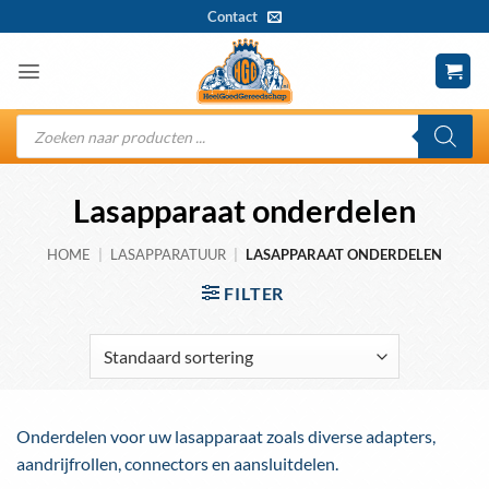
Ga
Contact
naar
inhoud
Producten
zoeken
Lasapparaat onderdelen
HOME
|
LASAPPARATUUR
|
LASAPPARAAT ONDERDELEN
FILTER
Onderdelen voor uw lasapparaat zoals diverse adapters,
aandrijfrollen, connectors en aansluitdelen.