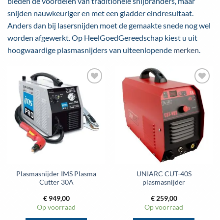
bieden de voordelen van traditionele snijbranders, maar
snijden nauwkeuriger en met een gladder eindresultaat.
Anders dan bij lasersnijden moet de gemaakte snede nog wel
worden afgewerkt. Op HeelGoedGereedschap kiest u uit
hoogwaardige plasmasnijders van uiteenlopende
merken
.
Toevoegen
Toevoegen
aan
aan
wenslijst
wenslijst
Plasmasnijder IMS Plasma
UNIARC CUT-40S
Cutter 30A
plasmasnijder
€
949,00
€
259,00
Op voorraad
Op voorraad