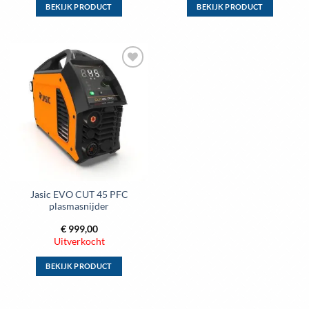
BEKIJK PRODUCT
BEKIJK PRODUCT
Dit
Dit
product
product
heeft
heeft
meerdere
meerdere
Toevoegen
variaties.
variaties.
aan
Deze
Deze
wenslijst
optie
optie
kan
kan
gekozen
gekozen
worden
worden
op
op
de
de
Jasic EVO CUT 45 PFC
productpagina
productpagina
plasmasnijder
€
999,00
Uitverkocht
BEKIJK PRODUCT
Dit
product