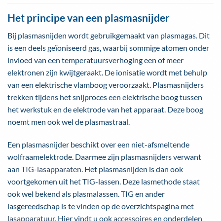
heeft
meerdere
Het principe van een plasmasnijder
variaties.
Deze
Bij plasmasnijden wordt gebruikgemaakt van plasmagas. Dit
optie
is een deels geïoniseerd gas, waarbij sommige atomen onder
kan
invloed van een temperatuursverhoging een of meer
gekozen
elektronen zijn kwijtgeraakt. De ionisatie wordt met behulp
worden
van een elektrische vlamboog veroorzaakt. Plasmasnijders
op
de
trekken tijdens het snijproces een elektrische boog tussen
productpagina
het werkstuk en de elektrode van het apparaat. Deze boog
noemt men ook wel de plasmastraal.
Een plasmasnijder beschikt over een niet-afsmeltende
wolfraamelektrode. Daarmee zijn plasmasnijders verwant
aan
TIG-lasapparaten
. Het plasmasnijden is dan ook
voortgekomen uit het TIG-lassen. Deze lasmethode staat
ook wel bekend als plasmalassen. TIG en ander
lasgereedschap is te vinden op de overzichtspagina met
lasapparatuur
. Hier vindt u ook
accessoires
en onderdelen