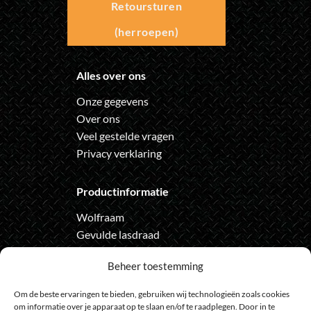
Retoursturen
(herroepen)
Alles over ons
Onze gegevens
Over ons
Veel gestelde vragen
Privacy verklaring
Productinformatie
Wolfraam
Gevulde lasdraad
Automatische lashelm
Beheer toestemming
Onze nieuwsbrief
Om de beste ervaringen te bieden, gebruiken wij technologieën zoals cookies
om informatie over je apparaat op te slaan en/of te raadplegen. Door in te