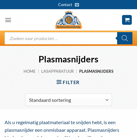
Ga
Contact
naar
inhoud
Producten
zoeken
Plasmasnijders
HOME
|
LASAPPARATUUR
|
PLASMASNIJDERS
FILTER
Als u regelmatig plaatmateriaal te snijden hebt, is een
plasmasnijder een onmisbaar apparaat. Plasmasnijders