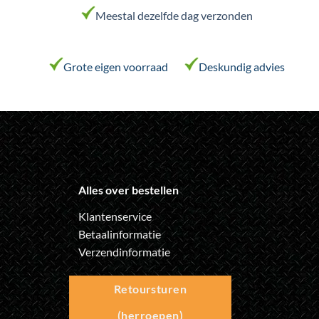
kan
Meestal dezelfde dag verzonden
gekozen
worden
op
de
Grote eigen voorraad
Deskundig advies
productpagina
Alles over bestellen
Klantenservice
Betaalinformatie
Verzendinformatie
Retoursturen
(herroepen)