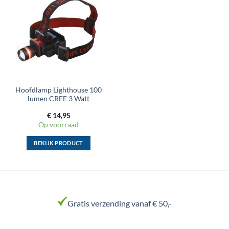
Toevoegen
kan
kan
aan
gekozen
gekozen
wenslijst
worden
worden
op
op
de
de
productpagina
productpagina
Hoofdlamp Lighthouse 100
lumen CREE 3 Watt
€
14,95
Op voorraad
BEKIJK PRODUCT
Dit
product
heeft
meerdere
variaties.
Gratis verzending vanaf € 50,-
Deze
optie