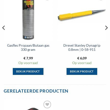
Toevoegen
Toevoegen
aan
aan
wenslijst
wenslijst
Gasfles Propaan/Butaan gas
Drevel Stanley Dynagrip
330 gram
0.8mm | 0-58-911
€
7,99
€
6,09
Op voorraad
Op voorraad
BEKIJK PRODUCT
BEKIJK PRODUCT
Dit
Dit
product
product
heeft
heeft
GERELATEERDE PRODUCTEN
meerdere
meerdere
variaties.
variaties.
Deze
Deze
optie
optie