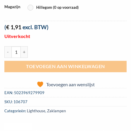
Magazijn
Hillegom (0 op voorraad)
(
€
1,91
excl. BTW)
Uitverkocht
Mini zaklamp Lighthouse LED zilverkleurig aantal
TOEVOEGEN AAN WINKELWAGEN
Toevoegen aan wenslijst
EAN:
5023969279909
SKU:
106707
Categorieën:
Lighthouse
,
Zaklampen