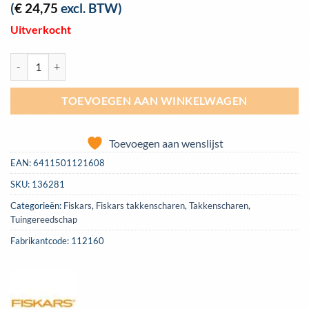
(
€
24,75
excl. BTW)
Uitverkocht
Takkenschaar SingleStep Bypass L28 aantal
TOEVOEGEN AAN WINKELWAGEN
Toevoegen aan wenslijst
EAN:
6411501121608
SKU:
136281
Categorieën:
Fiskars
,
Fiskars takkenscharen
,
Takkenscharen
,
Tuingereedschap
Fabrikantcode: 112160