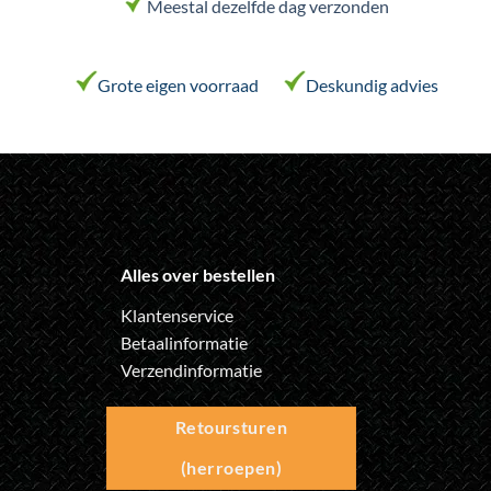
Meestal dezelfde dag verzonden
de
productpagina
Grote eigen voorraad
Deskundig advies
Alles over bestellen
Klantenservice
Betaalinformatie
Verzendinformatie
Retoursturen
(herroepen)