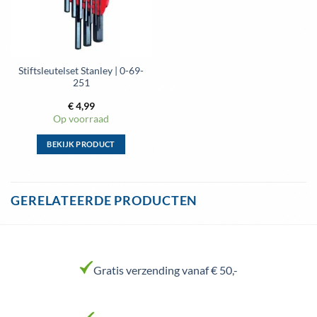
Stiftsleutelset Stanley | 0-69-
251
€
4,99
Op voorraad
BEKIJK PRODUCT
Dit
product
heeft
GERELATEERDE PRODUCTEN
meerdere
variaties.
Deze
optie
kan
Gratis verzending vanaf € 50,-
gekozen
worden
op