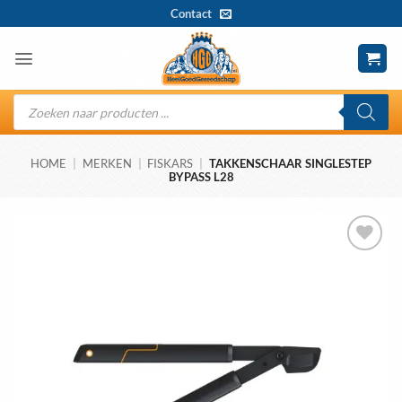
Ga
Contact
naar
inhoud
Producten
zoeken
HOME
|
MERKEN
|
FISKARS
|
TAKKENSCHAAR SINGLESTEP
BYPASS L28
Toevoegen
aan
wenslijst